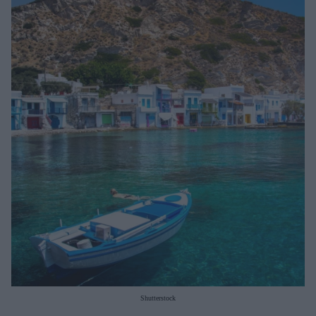
Μακιγιάζ
Beauty News
Well being
Ψυχολογία
Υγεία + Διατροφή
Σχέσεις & Σεξ
Fitness
Woman Power
Parenting
Working Girl
Real Women
Πρόσωπα
Shutterstock