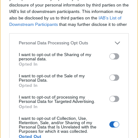
disclosure of your personal information by third parties on the
ελληνικό νησί σε διεθνές επίπεδο. Πέρα από τη θέα
IAB’s list of downstream participants. This information may
στην Καλντέρα και τα φημισμένα ηλιοβασιλέματα
also be disclosed by us to third parties on the
IAB’s List of
Downstream Participants
that may further disclose it to other
της Οίας, αξίζει να εξερευνήσεις τα οινοποιεία, τους
third parties.
αρχαιολογικούς χώρους και τις ηφαιστειακές
Please note that this website/app uses one or more Google
παραλίες της.
Personal Data Processing Opt Outs
services and may gather and store information including but
not limited to your visit or usage behaviour. You may click to
I want to opt-out of the Sharing of my
personal data.
grant or deny consent to Google and its third-party tags to
Opted In
use your data for below specified purposes in below Google
consent section.
I want to opt-out of the Sale of my
Personal Data.
Opted In
I want to opt-out of processing my
Personal Data for Targeted Advertising.
Opted In
I want to opt-out of Collection, Use,
Retention, Sale, and/or Sharing of my
Personal Data that Is Unrelated with the
Purposes for which it was collected.
Opted Out