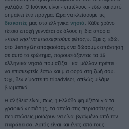
γαλάζιο. Ο Ιούνιος είναι - επιτέλους - εδώ και αυτό
ΒΟΞ
σημαίνει ένα πράγμα: Ώρα να κλείσουμε τις
διακοπές
μας στα ελληνικά
νησιά
. Κάθε χρόνο
Χωρίς Ταμπέλες
τέτοια εποχή γεννάται σε όλους η ίδια απορία
«
ποιο νησί να επισκεφτούμε φέτος;
». Εμείς, εδώ,
στο
JennyGr
αποφασίσαμε να δώσουμε απάντηση
Women's Forum
σε αυτό το ερώτημα, παρουσιάζοντας τα
15
ελληνικά νησιά
που αξίζει - και μάλλον πρέπει -
να επισκεφτείς έστω και μια φορά στη ζωή σου.
Hautes Grecians
Όχι, δεν είμαστε το tripadvisor, απλώς μιλάμε
βιωματικά.
Γάμος
Η αλήθεια είναι, πως η Ελλάδα φημίζεται για τα
γραφικά νησιά της, τα οποία στις περισσότερες
περιπτώσεις μοιάζουν να είναι βγαλμένα από τον
Market News
παράδεισο
. Αυτός είναι και ένας από τους