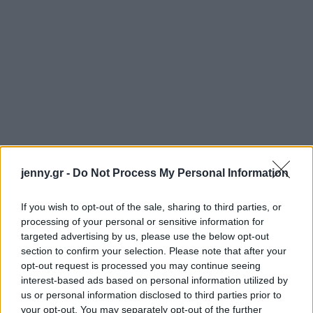
jenny.gr -
Do Not Process My Personal Information
If you wish to opt-out of the sale, sharing to third parties, or
processing of your personal or sensitive information for
targeted advertising by us, please use the below opt-out
section to confirm your selection. Please note that after your
Σαντορίνη
opt-out request is processed you may continue seeing
interest-based ads based on personal information utilized by
us or personal information disclosed to third parties prior to
your opt-out. You may separately opt-out of the further
Η Σαντορίνη είναι ίσως το πιο αναγνωρίσιμο