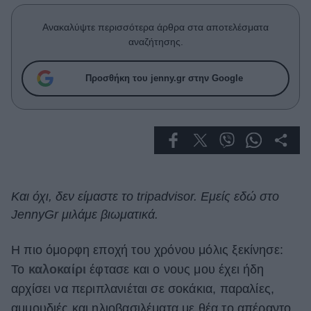
Celebrities
Συνεντεύξεις
Ανακαλύψτε περισσότερα άρθρα στα αποτελέσματα
Who
αναζήτησης.
True Stories
Ask the Guru
Προσθήκη του jenny.gr στην Google
Success Stories
Ζώδια
Living
Και όχι, δεν είμαστε το tripadvisor. Εμείς εδώ στο
JennyGr μιλάμε βιωματικά.
Deco
Cooking
Green
Η πιο όμορφη εποχή του χρόνου μόλις ξεκίνησε:
Το
καλοκαίρι
έφτασε και ο νους μου έχει ήδη
Αφιερώματα
αρχίσει να περιπλανιέται σε σοκάκια, παραλίες,
αμμουδιές και ηλιοβασιλέματα με θέα το απέραντο