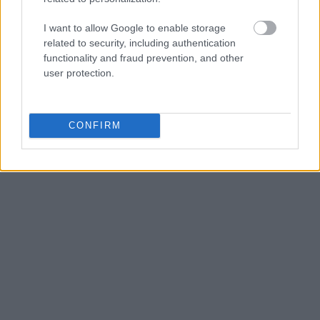
Τήνος
I want to allow Google to enable storage
related to security, including authentication
functionality and fraud prevention, and other
Τα τελευταία χρόνια, η Τήνος έχει εξελιχθεί σε έναν
user protection.
από τους πιο δημοφιλείς κυκλαδίτικους
προορισμούς. Συνδυάζει εξαιρετική γαστρονομία,
υπέροχα γραφικά χωριά, εντυπωσιακά μονοπάτια
CONFIRM
πεζοπορίας και παραλίες για όλα τα γούστα.