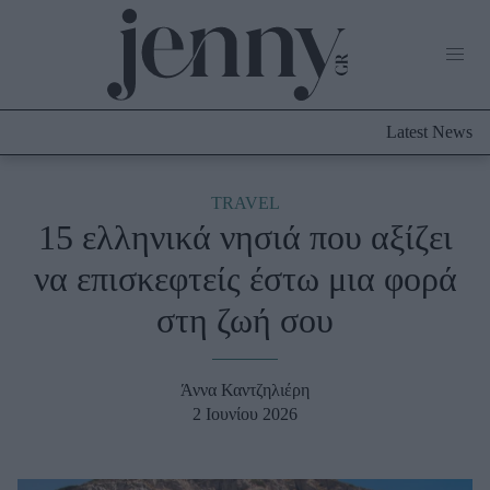
Life Now
What's New
Travel
Latest News
Culture
City Blogging
ABOUT US
ΔΙΑΦΗΜΙΣΤΕΙΤΕ
ΕΠΙΚΟΙΝΩΝΙΑ
TRAVEL
15 ελληνικά νησιά που αξίζει
Fashion
να επισκεφτείς έστω μια φορά
Shopping
στη ζωή σου
Styling Tips
Fashion News
Άννα Καντζηλιέρη
Beauty - Ομορφιά
2 Ιουνίου 2026
Skincare
Μαλλιά - Νύχια