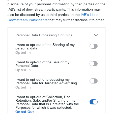
disclosure of your personal information by third parties on the
IAB’s list of downstream participants. This information may
also be disclosed by us to third parties on the
IAB’s List of
Downstream Participants
that may further disclose it to other
third parties.
Please note that this website/app uses one or more Google
Personal Data Processing Opt Outs
services and may gather and store information including but
not limited to your visit or usage behaviour. You may click to
I want to opt-out of the Sharing of my
personal data.
grant or deny consent to Google and its third-party tags to
Opted In
use your data for below specified purposes in below Google
consent section.
I want to opt-out of the Sale of my
Personal Data.
Opted In
I want to opt-out of processing my
Personal Data for Targeted Advertising.
Opted In
I want to opt-out of Collection, Use,
Retention, Sale, and/or Sharing of my
Personal Data that Is Unrelated with the
Purposes for which it was collected.
Opted Out