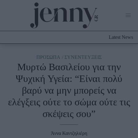
Life Now
What's New
Travel
Latest News
Culture
City Blogging
ABOUT US
ΔΙΑΦΗΜΙΣΤΕΙΤΕ
ΕΠΙΚΟΙΝΩΝΙΑ
ΠΡΟΣΩΠΑ
ΣΥΝΕΝΤΕΥΞΕΙΣ
Μυρτώ Βασιλείου για την
Fashion
Ψυχική Υγεία: “Είναι πολύ
Shopping
βαρύ να μην μπορείς να
Styling Tips
Fashion News
ελέγξεις ούτε το σώμα ούτε τις
σκέψεις σου”
Beauty - Ομορφιά
Skincare
Άννα Καντζηλιέρη
Μαλλιά - Νύχια