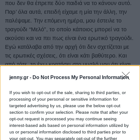
που δεν θα έπρεπε δύο παιδιά να το κάνουν αυτό.
Παρ’ όλα αυτά, επειδή είχαμε η μία την άλλη, την
παλέψαμε. Την επόμενη ημέρα, μου έστειλε το
τραγούδι “Μελό”, το οποίο κάποιος μπορεί να το
ακούσει και να πει πως είναι ένα ερωτικό τραγούδι.
Εγώ κατάλαβα από την αρχή ότι δεν σχετίζεται με
τις ερωτικές σχέσεις, ότι είναι κάτι βαθύτερο. Και
από τότε, το έχω κρατήσει στο μυαλό μου ότι είναι
για την αδερφή μου, τη Λήδα.
jenny.gr -
Do Not Process My Personal Information
If you wish to opt-out of the sale, sharing to third parties, or
processing of your personal or sensitive information for
targeted advertising by us, please use the below opt-out
section to confirm your selection. Please note that after your
opt-out request is processed you may continue seeing
interest-based ads based on personal information utilized by
us or personal information disclosed to third parties prior to
your opt-out. You may separately opt-out of the further