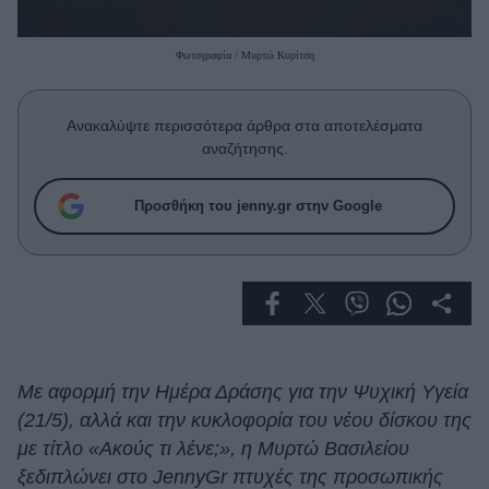
Celebrities
Συνεντεύξεις
Φωτογραφία / Μυρτώ Κυρίτση
Who
True Stories
Ask the Guru
Ανακαλύψτε περισσότερα άρθρα στα αποτελέσματα
Success Stories
αναζήτησης.
Ζώδια
Προσθήκη του jenny.gr στην Google
Living
Deco
Cooking
Green
Με αφορμή την Ημέρα Δράσης για την Ψυχική Υγεία
(21/5), αλλά και την κυκλοφορία του νέου δίσκου της
Αφιερώματα
με τίτλο «Ακούς τι λένε;», η Μυρτώ Βασιλείου
ξεδιπλώνει στο JennyGr πτυχές της προσωπικής