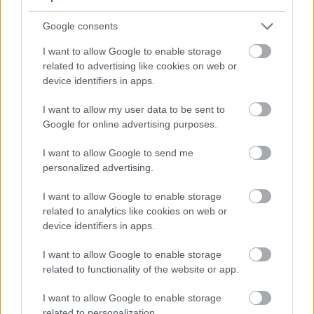
Google consents
I want to allow Google to enable storage
related to advertising like cookies on web or
device identifiers in apps.
I want to allow my user data to be sent to
Google for online advertising purposes.
Πιστεύω πως δεν θα ήμασταν αυτοί οι άνθρωποι
I want to allow Google to send me
που είμαστε σήμερα χωρίς τα αδέρφια μας. Στη
personalized advertising.
δική μας περίπτωση, έκαναν πολλές προσπάθειες
να μας χωρίσουν στο σχολείο, προκειμένου η
I want to allow Google to enable storage
related to analytics like cookies on web or
καθεμία να αναπτύξει τη δική της προσωπικότητα,
device identifiers in apps.
αλλά εμείς δεν αντέξαμε. Περιμέναμε να χτυπήσει
το κουδούνι, τρέχαμε στο προαύλιο και
I want to allow Google to enable storage
related to functionality of the website or app.
αγκαλιαζόμασταν. Από τότε, καθόμασταν στο ίδιο
θρανίο, περάσαμε στην ίδια σχολή, κάναμε το ίδιο
I want to allow Google to enable storage
μεταπτυχιακό, είμαστε σε όλα μαζί. Αν δεν είχα
related to personalization.