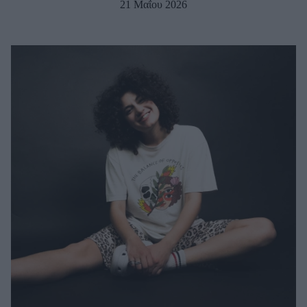
21 Μαΐου 2026
Μακιγιάζ
Beauty News
Well being
Ψυχολογία
Υγεία + Διατροφή
Σχέσεις & Σεξ
Fitness
Woman Power
Parenting
Working Girl
Real Women
Πρόσωπα