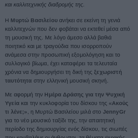
και καλλιτεχνικής διαδρομής της.
ΒΟΞ
Η
Μυρτώ Βασιλείου
ανήκει σε εκείνη τη γενιά
καλλιτεχνών που δεν φοβάται να εκτεθεί μέσα από
Χωρίς Ταμπέλες
τη μουσική της. Με λόγο άμεσο αλλά βαθιά
ποιητικό και με τραγούδια που ισορροπούν
ανάμεσα στην προσωπική εξομολόγηση και το
Women's Forum
συλλογικό βίωμα, έχει καταφέρει τα τελευταία
χρόνια να δημιουργήσει τη δική της
ξεχωριστή
Hautes Grecians
ταυτότητα
στην ελληνική μουσική σκηνή.
Με αφορμή την
Ημέρα Δράσης για την Ψυχική
Γάμος
Υγεία
και την κυκλοφορία του δίσκου της «
Ακούς
τι λένε;
», η Μυρτώ Βασιλείου μιλά στο
JennyGr
για το νέο μουσικό ταξίδι της, την απαιτητική
Market News
περίοδο της δημιουργίας ενός δίσκου, τις σιωπές
που κουβαλάμε οι άνθρωποι, τα θέματα ψυχικής