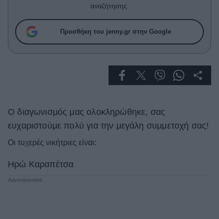
Celebrities
αναζήτησης.
Συνεντεύξεις
Who
Προσθήκη του jenny.gr στην Google
True Stories
Ask the Guru
Success Stories
Ζώδια
O διαγωνισμός μας ολοκληρώθηκε, σας
Living
ευχαριστούμε πολύ για την μεγάλη συμμετοχή σας!
Οι τυχερές νικήτριες είναι:
Deco
Cooking
Ηρώ Καραπέτσα
Green
Αφιερώματα