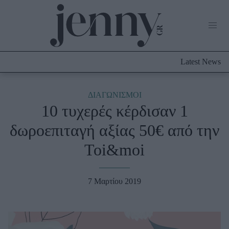
Life Now
What's New
Travel
Latest News
Culture
City Blogging
ABOUT US
ΔΙΑΦΗΜΙΣΤΕΙΤΕ
ΕΠΙΚΟΙΝΩΝΙΑ
ΔΙΑΓΩΝΙΣΜΟΙ
10 τυχερές κέρδισαν 1
Fashion
δωροεπιταγή αξίας 50€ από την
Shopping
Toi&moi
Styling Tips
Fashion News
7 Μαρτίου 2019
Beauty - Ομορφιά
Skincare
Μαλλιά - Νύχια