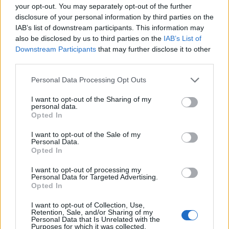
your opt-out. You may separately opt-out of the further
Η Toi&moi ξεχωρίζει ως το ελληνικό brand ένδυσης
disclosure of your personal information by third parties on the
IAB’s list of downstream participants. This information may
που συνδυάζει το casual και elegant στιλ
also be disclosed by us to third parties on the
IAB’s List of
εκφράζοντας τη σύγχρονη γυναίκα, ενώ «παίζει» με
Downstream Participants
that may further disclose it to other
τις διαθέσεις της γυναίκας παραμένοντας πάντα
third parties.
πιστή στην ποιότητα και στον διαφοροποιημένο
Please note that this website/app uses one or more Google
Personal Data Processing Opt Outs
σχεδιασμό.
services and may gather and store information including but
not limited to your visit or usage behaviour. You may click to
I want to opt-out of the Sharing of my
personal data.
grant or deny consent to Google and its third-party tags to
Μπορείτε να κάνετε δική σας 1 δωροεπιταγή
Opted In
use your data for below specified purposes in below Google
αξίας 50€ με τον πιο εύκολο τρόπο.
consent section.
I want to opt-out of the Sale of my
Συμπληρώστε την παρακάτω φόρμα
Personal Data.
Opted In
συμμετοχής και μπείτε στο διαγωνισμό για να
κερδίσετε την δωροεπιταγή που σας κάνει
I want to opt-out of processing my
Personal Data for Targeted Advertising.
δώρο η Toi&moi για την Hμέρα της Γυναίκας.
Opted In
I want to opt-out of Collection, Use,
Retention, Sale, and/or Sharing of my
Personal Data that Is Unrelated with the
Purposes for which it was collected.