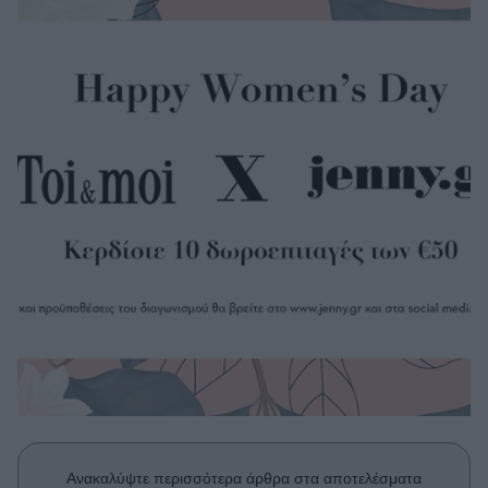
Μακιγιάζ
Beauty News
Well being
Ψυχολογία
Υγεία + Διατροφή
Σχέσεις & Σεξ
Fitness
Woman Power
Parenting
Working Girl
Real Women
Πρόσωπα
Ανακαλύψτε περισσότερα άρθρα στα αποτελέσματα