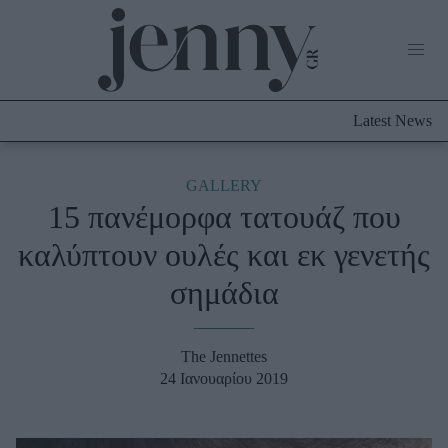
Life Now
What's New
Travel
Latest News
Culture
City Blogging
ABOUT US
ΔΙΑΦΗΜΙΣΤΕΙΤΕ
ΕΠΙΚΟΙΝΩΝΙΑ
GALLERY
15 πανέμορφα τατουάζ που
Fashion
καλύπτουν ουλές και εκ γενετής
Shopping
σημάδια
Styling Tips
Fashion News
The Jennettes
Beauty - Ομορφιά
24 Ιανουαρίου 2019
Skincare
Μαλλιά - Νύχια