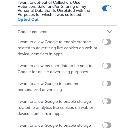
I want to opt-out of Collection, Use,
Retention, Sale, and/or Sharing of my
Personal Data that Is Unrelated with the
Purposes for which it was collected.
Opted Out
ΔΙΑΒΑΖΟΝΤΑΙ ΤΩΡΑ
Google consents
I want to allow Google to enable storage
related to advertising like cookies on web or
device identifiers in apps.
Οι μαμάκηδες του ζωδιακού: Αυτά τα ζώδια είναι
συνήθως κολλημένα στη μαμά τους
I want to allow my user data to be sent to
Google for online advertising purposes.
Τα 6 σημεία του σπιτιού που δεν χρειάζεται να
I want to allow Google to send me
καθαρίζεις κάθε εβδομάδα
personalized advertising.
I want to allow Google to enable storage
3-3-3 rule: Ο κανόνας που θα αλλάξει τον τρόπο
related to analytics like cookies on web or
που ντύνεσαι
device identifiers in apps.
I want to allow Google to enable storage