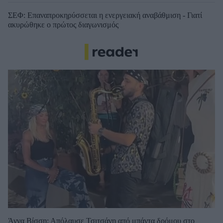
ΣΕΦ: Επαναπροκηρύσσεται η ενεργειακή αναβάθμιση - Γιατί
ακυρώθηκε ο πρώτος διαγωνισμός
Άννα Βίσση: Απόλαυσε Τσιτσάνη από μπάντα δρόμου στο