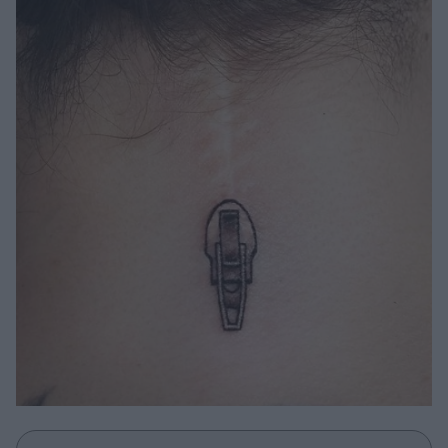
Μακιγιάζ
Beauty News
Well being
Ψυχολογία
Υγεία + Διατροφή
Σχέσεις & Σεξ
Fitness
Woman Power
Parenting
Working Girl
Real Women
Πρόσωπα