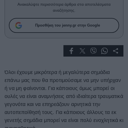
Celebrities
Ανακαλύψτε περισσότερα άρθρα στα αποτελέσματα
Συνεντεύξεις
αναζήτησης.
Who
True Stories
Προσθήκη του jenny.gr στην Google
Ask the Guru
Success Stories
Ζώδια
Όλοι έχουμε μικρότερα ή μεγαλύτερα σημάδια
Living
επάνω μας που θα προτιμούσαμε να μην υπήρχαν
Deco
ή να μη φαίνονται. Για κάποιους όμως μπορεί οι
Cooking
ουλές να είναι αναμνήσεις από ιδιαίτερα τραυματικά
Green
γεγονότα και να επηρεάζουν αρνητικά την
αυτοπεποίθησή τους. Για κάποιους άλλους τα εκ
Αφιερώματα
γενετής σημάδια μπορεί να είναι πολύ ενοχλητικά κι