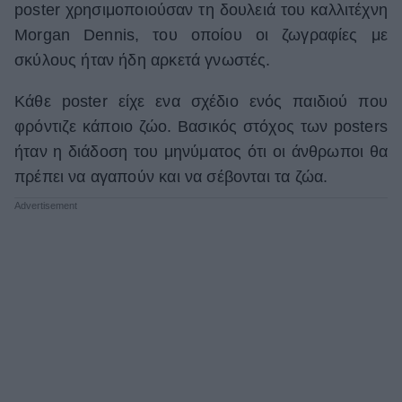
poster χρησιμοποιούσαν τη δουλειά του καλλιτέχνη
ΒΟΞ
Morgan Dennis, του οποίου οι ζωγραφίες με
σκύλους ήταν ήδη αρκετά γνωστές.
Χωρίς Ταμπέλες
Κάθε poster είχε ενα σχέδιο ενός παιδιού που
φρόντιζε κάποιο ζώο. Βασικός στόχος των posters
ήταν η διάδοση του μηνύματος ότι οι άνθρωποι θα
Women's Forum
πρέπει να αγαπούν και να σέβονται τα ζώα.
Hautes Grecians
Γάμος
Market News