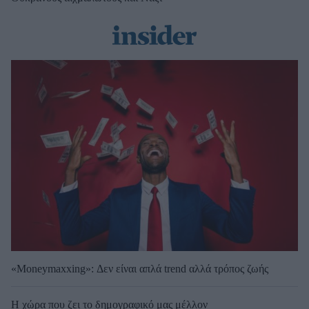
«Moneymaxxing»: Δεν είναι απλά trend αλλά τρόπος ζωής
Η χώρα που ζει το δημογραφικό μας μέλλον