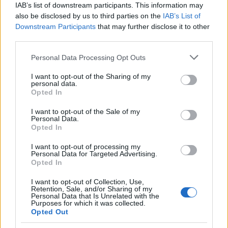
μαντηλάκια; Οι λόγοι που πρέπει να σταματήσεις
IAB’s list of downstream participants. This information may
also be disclosed by us to third parties on the
IAB’s List of
asap
Downstream Participants
that may further disclose it to other
third parties.
Ζώδια σήμερα (9/8): Ανοίγουν δρόμοι για το
Please note that this website/app uses one or more Google
Personal Data Processing Opt Outs
μέλλον - Τι προβλέπεται για κάθε ζώδιο
services and may gather and store information including but
not limited to your visit or usage behaviour. You may click to
I want to opt-out of the Sharing of my
personal data.
Η συνήθεια που «σκουριάζει» σιωπηλά το μυαλό
grant or deny consent to Google and its third-party tags to
Opted In
use your data for below specified purposes in below Google
σου - Συμβαίνει στους περισσότερους και δεν το
consent section.
I want to opt-out of the Sale of my
καταλαβαίνουμε
Personal Data.
Opted In
I want to opt-out of processing my
Personal Data for Targeted Advertising.
Opted In
TAGS
ΖΩΑ
I want to opt-out of Collection, Use,
Retention, Sale, and/or Sharing of my
Personal Data that Is Unrelated with the
Purposes for which it was collected.
Opted Out