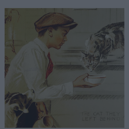
Μακιγιάζ
Beauty News
Well being
Ψυχολογία
Υγεία + Διατροφή
Σχέσεις & Σεξ
Fitness
Woman Power
Parenting
Working Girl
Real Women
Πρόσωπα