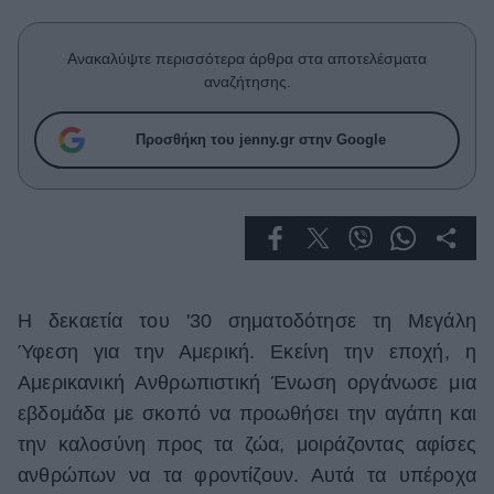
Celebrities
Συνεντεύξεις
Ανακαλύψτε περισσότερα άρθρα στα αποτελέσματα
Who
αναζήτησης.
True Stories
Ask the Guru
Προσθήκη του jenny.gr στην Google
Success Stories
Ζώδια
Living
Η δεκαετία του '30 σηματοδότησε τη Μεγάλη
Deco
Ύφεση για την Αμερική. Εκείνη την εποχή, η
Cooking
Αμερικανική Ανθρωπιστική Ένωση οργάνωσε μια
Green
εβδομάδα με σκοπό να προωθήσει την αγάπη και
Αφιερώματα
την καλοσύνη προς τα ζώα, μοιράζοντας αφίσες
ανθρώπων να τα φροντίζουν. Αυτά τα υπέροχα