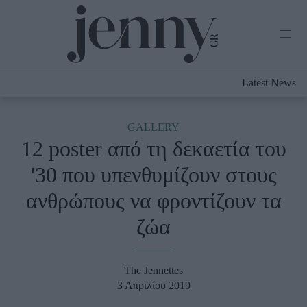
Life Now
What's New
Travel
Latest News
Culture
City Blogging
ABOUT US
ΔΙΑΦΗΜΙΣΤΕΙΤΕ
ΕΠΙΚΟΙΝΩΝΙΑ
GALLERY
12 poster από τη δεκαετία του
Fashion
'30 που υπενθυμίζουν στους
Shopping
ανθρώπους να φροντίζουν τα
Styling Tips
Fashion News
ζώα
Beauty - Ομορφιά
The Jennettes
Skincare
3 Απριλίου 2019
Μαλλιά - Νύχια