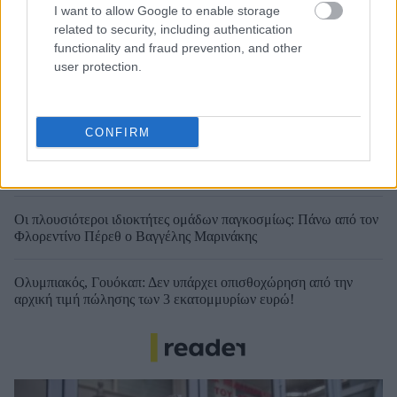
I want to allow Google to enable storage
related to security, including authentication
functionality and fraud prevention, and other
user protection.
CONFIRM
Ολυμπιακός: Ο φορ Ουγκάλντε, τα φαβορί στα χαφ (Κάσερες,
Καντιού) και ο Τικνιζιάν για αριστερά
Οι πλουσιότεροι ιδιοκτήτες ομάδων παγκοσμίως: Πάνω από τον
Φλορεντίνο Πέρεθ ο Βαγγέλης Μαρινάκης
Ολυμπιακός, Γουόκαπ: Δεν υπάρχει οπισθοχώρηση από την
αρχική τιμή πώλησης των 3 εκατομμυρίων ευρώ!