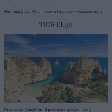
Φοιτητική Στέγη: Όσα πρέπει να ξέρετε πριν νοικιάσετε σπίτι
Πέρα από τη Λισαβόνα: 10 μαγευτικοί προορισμοί της