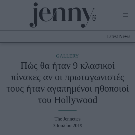
Life Now
What's New
Travel
Latest News
Culture
City Blogging
ABOUT US
ΔΙΑΦΗΜΙΣΤΕΙΤΕ
ΕΠΙΚΟΙΝΩΝΙΑ
GALLERY
Πώς θα ήταν 9 κλασικοί
Fashion
πίνακες αν οι πρωταγωνιστές
Shopping
τους ήταν αγαπημένοι ηθοποιοί
Styling Tips
Fashion News
του Hollywood
Beauty - Ομορφιά
The Jennettes
Skincare
3 Ιουλίου 2019
Μαλλιά - Νύχια