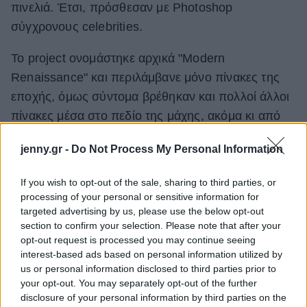
πινελιά. Έτσι, πρόσθεσαν με Photoshop
ΒΟΞ
σύγχρονους celebrities.
Το project ονομάστηκε αρχικά "Modern
Χωρίς Ταμπέλες
Renaissance" και περιλάμβανε μόνο πίνακες της
εποχής, όμως σύντομα βρέθηκαν και πολλοί άλλοι
πίνακες μέσα στο πεδίο της μάχης, ακόμα κι από
Women's Forum
άλλες χρονικές περιόδους και καλλιτεχνικά
jenny.gr -
Do Not Process My Personal Information
ρεύματα. Το αποτέλεσμα ήταν πάντως
εντυπωσιακό. Οι μάγοι του Photoshop
Hautes Grecians
If you wish to opt-out of the sale, sharing to third parties, or
αναδημιουργησαν κλασικούς πίνακες, και εμείς
processing of your personal or sensitive information for
διαλέξαμε τους 9 καλύτερους.
targeted advertising by us, please use the below opt-out
section to confirm your selection. Please note that after your
Γάμος
opt-out request is processed you may continue seeing
interest-based ads based on personal information utilized by
us or personal information disclosed to third parties prior to
Market News
your opt-out. You may separately opt-out of the further
disclosure of your personal information by third parties on the