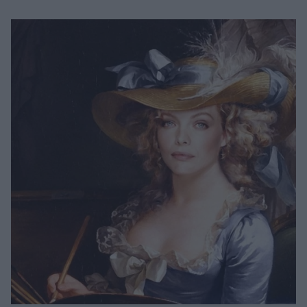
Μακιγιάζ
Beauty News
Well being
Ψυχολογία
Υγεία + Διατροφή
Σχέσεις & Σεξ
Fitness
Woman Power
Parenting
Working Girl
Real Women
Πρόσωπα