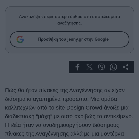
Celebrities
Συνεντεύξεις
Ανακαλύψτε περισσότερα άρθρα στα αποτελέσματα
Who
αναζήτησης.
True Stories
Ask the Guru
Προσθήκη του jenny.gr στην Google
Success Stories
Ζώδια
Living
Πώς θα ήταν πίνακες της Αναγέννησης αν είχαν
Deco
διάσημα κι αγαπημένα πρόσωπα; Μια ομάδα
Cooking
καλλιτεχνών από το site Design Crowd άνοιξε μια
Green
διαδικτυακή "μάχη" με αυτό ακριβώς το αντικείμενο.
Αφιερώματα
Η ιδέα ήταν να αναδημιουργήσουν διάσημους
πίνακες της Αναγέννησης αλλά με μια μοντέρνα