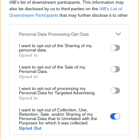
IAB’s list of downstream participants. This information may
also be disclosed by us to third parties on the
IAB’s List of
Downstream Participants
that may further disclose it to other
third parties.
Please note that this website/app uses one or more Google
Personal Data Processing Opt Outs
services and may gather and store information including but
not limited to your visit or usage behaviour. You may click to
I want to opt-out of the Sharing of my
personal data.
grant or deny consent to Google and its third-party tags to
Opted In
use your data for below specified purposes in below Google
consent section.
I want to opt-out of the Sale of my
Personal Data.
Opted In
I want to opt-out of processing my
Personal Data for Targeted Advertising.
Opted In
I want to opt-out of Collection, Use,
Retention, Sale, and/or Sharing of my
Personal Data that Is Unrelated with the
Purposes for which it was collected.
Opted Out