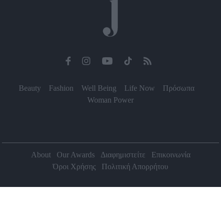
Beauty
Fashion
Well Being
Life Now
Πρόσωπα
Woman Power
About
Our Awards
Διαφημιστείτε
Επικοινωνία
Όροι Χρήσης
Πολιτική Απορρήτου
2026 Jenny.gr | All rights reserved