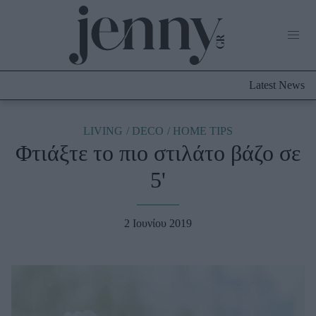
Life Now
What's New
Travel
Latest News
Culture
City Blogging
ABOUT US
ΔΙΑΦΗΜΙΣΤΕΙΤΕ
ΕΠΙΚΟΙΝΩΝΙΑ
LIVING
DECO
HOME TIPS
Φτιάξτε το πιο στιλάτο βάζο σε
Fashion
5'
Shopping
Styling Tips
Fashion News
2 Ιουνίου 2019
Beauty - Ομορφιά
Skincare
Μαλλιά - Νύχια