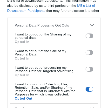
IAB’s list of downstream participants. This information may
also be disclosed by us to third parties on the
IAB’s List of
Downstream Participants
that may further disclose it to other
third parties.
Δείτε ακόμη:
15 Μοναδικές διακοσμητικές DIY
Please note that this website/app uses one or more Google
ιδέες για να ανανεώσετε το σπίτι σας
Personal Data Processing Opt Outs
services and may gather and store information including but
not limited to your visit or usage behaviour. You may click to
I want to opt-out of the Sharing of my
personal data.
grant or deny consent to Google and its third-party tags to
Opted In
use your data for below specified purposes in below Google
consent section.
I want to opt-out of the Sale of my
Personal Data.
Opted In
I want to opt-out of processing my
Personal Data for Targeted Advertising.
Opted In
I want to opt-out of Collection, Use,
Retention, Sale, and/or Sharing of my
Personal Data that Is Unrelated with the
Purposes for which it was collected.
Opted Out