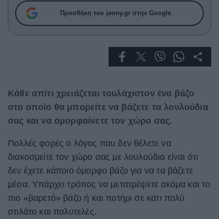
Celebrities
Προσθήκη του jenny.gr στην Google
Συνεντεύξεις
Who
True Stories
Ask the Guru
Success Stories
Ζώδια
Κάθε σπίτι χρειάζεται τουλάχιστον ένα βάζο
στο οποίο θα μπορείτε να βάζετε τα λουλούδια
σας και να ομορφαίνετε τον χώρο σας.
Living
Πολλές φορές ο λόγος που δεν θέλετε να
Deco
διακοσμείτε τον χώρο σας με λουλούδια είναι ότι
Cooking
δεν έχετε κάποιο όμορφο βάζο για να τα βάζετε
Green
μέσα. Υπάρχει τρόπος να μετατρέψετε ακόμα και το
Αφιερώματα
πιο «βαρετό» βάζο ή και ποτήρι σε κάτι πολύ
στιλάτο και πολυτελές.