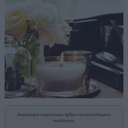
Μακιγιάζ
Beauty News
Well being
Ψυχολογία
Υγεία + Διατροφή
Σχέσεις & Σεξ
Fitness
Woman Power
Parenting
Working Girl
Real Women
Ανακαλύψτε περισσότερα άρθρα στα αποτελέσματα
Πρόσωπα
αναζήτησης.