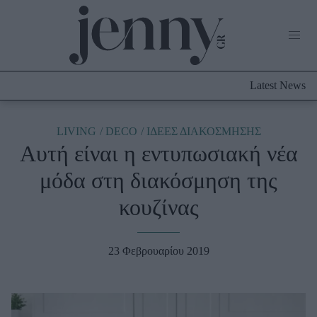
Life Now
What's New
Travel
Latest News
Culture
City Blogging
ABOUT US
ΔΙΑΦΗΜΙΣΤΕΙΤΕ
ΕΠΙΚΟΙΝΩΝΙΑ
LIVING
DECO
ΙΔΕΕΣ ΔΙΑΚΟΣΜΗΣΗΣ
Αυτή είναι η εντυπωσιακή νέα
Fashion
μόδα στη διακόσμηση της
Shopping
κουζίνας
Styling Tips
Fashion News
23 Φεβρουαρίου 2019
Beauty - Ομορφιά
Skincare
Μαλλιά - Νύχια