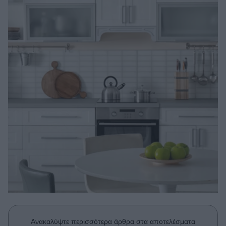
Μακιγιάζ
Beauty News
Well being
Ψυχολογία
Υγεία + Διατροφή
Σχέσεις & Σεξ
Fitness
Woman Power
Parenting
Working Girl
Real Women
Πρόσωπα
Ανακαλύψτε περισσότερα άρθρα στα αποτελέσματα