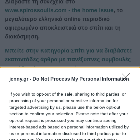
Δ
ιαβάστε τη συνέχεια στο
www.spirossoulis.com - the home issue
, το
μεγαλύτερο ελληνικό online περιοδικό
αφιερωμένο αποκλειστικά στο σπίτι και τη
διακόσμηση.
Μπείτε στην Κατηγορία Σπίτι για να διαβάσετε
εκατοντάδες άρθρα με πανέξυπνες συμβουλές
για κάθε χώρο του σπιτιού.
jenny.gr -
Do Not Process My Personal Information
Δείτε ακόμη: 10 οικονομικοί τρόποι για να
ανανεώσετε οποιαδήποτε κουζίνα
If you wish to opt-out of the sale, sharing to third parties, or
processing of your personal or sensitive information for
targeted advertising by us, please use the below opt-out
section to confirm your selection. Please note that after your
opt-out request is processed you may continue seeing
interest-based ads based on personal information utilized by
us or personal information disclosed to third parties prior to