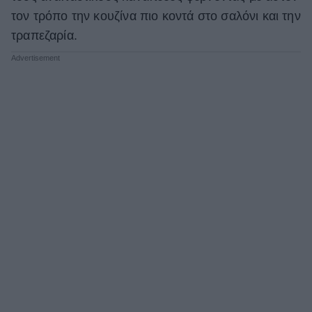
τον τρόπο την κουζίνα πιο κοντά στο σαλόνι και την
ΒΟΞ
τραπεζαρία.
Χωρίς Ταμπέλες
Women's Forum
Hautes Grecians
Γάμος
Market News