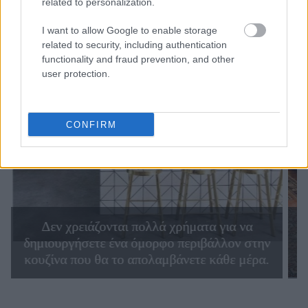
related to personalization.
I want to allow Google to enable storage
related to security, including authentication
functionality and fraud prevention, and other
user protection.
CONFIRM
Δεν χρειάζονται πολλά χρήματα για να
δημιουργήσετε ένα όμορφο περιβάλλον στην
δ
κουζίνα που θα το απολαμβάνετε κάθε μέρα.