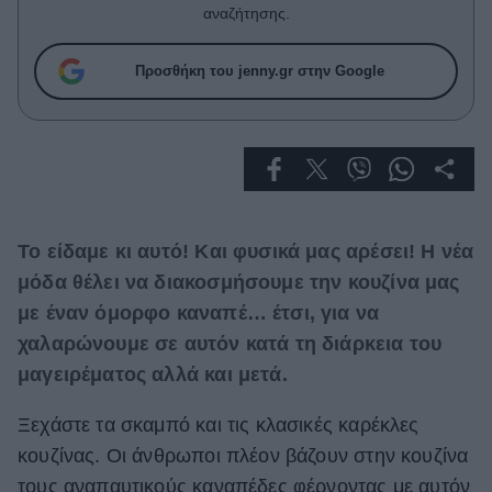
Celebrities
αναζήτησης.
Συνεντεύξεις
Who
Προσθήκη του jenny.gr στην Google
True Stories
Ask the Guru
Success Stories
Ζώδια
Το είδαμε κι αυτό! Και φυσικά μας αρέσει! Η νέα
Living
μόδα θέλει να διακοσμήσουμε την κουζίνα μας
με έναν όμορφο καναπέ… έτσι, για να
Deco
χαλαρώνουμε σε αυτόν κατά τη διάρκεια του
Cooking
μαγειρέματος αλλά και μετά.
Green
Ξεχάστε τα σκαμπό και τις κλασικές καρέκλες
Αφιερώματα
κουζίνας. Οι άνθρωποι πλέον βάζουν στην κουζίνα
τους αναπαυτικούς καναπέδες φέρνοντας με αυτόν