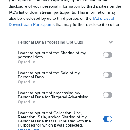
your opt-out. You may separately opt-out of the further
disclosure of your personal information by third parties on the
IAB’s list of downstream participants. This information may
also be disclosed by us to third parties on the
IAB’s List of
Downstream Participants
that may further disclose it to other
third parties.
Please note that this website/app uses one or more Google
Personal Data Processing Opt Outs
services and may gather and store information including but
not limited to your visit or usage behaviour. You may click to
I want to opt-out of the Sharing of my
personal data.
grant or deny consent to Google and its third-party tags to
Opted In
use your data for below specified purposes in below Google
consent section.
I want to opt-out of the Sale of my
Personal Data.
Opted In
I want to opt-out of processing my
Personal Data for Targeted Advertising.
Opted In
I want to opt-out of Collection, Use,
Retention, Sale, and/or Sharing of my
Personal Data that Is Unrelated with the
Purposes for which it was collected.