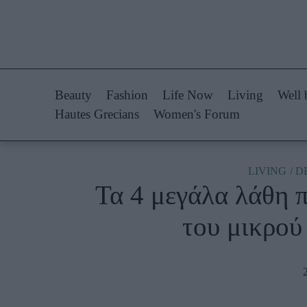
Life Now
Fashion
What's New
Shopping
Beauty
Fashion
Life Now
Living
Well 
Travel
Styling Tips
Hautes Grecians
Women's Forum
Culture
Fashion Ne
City Blogging
LIVING
D
Τα 4 μεγάλα λάθη 
Woman Power
Πρόσω
του μικρού
Parenting
Celebrities
Working Girl
Συνεντεύξεις
Real Women
Who
True Stories