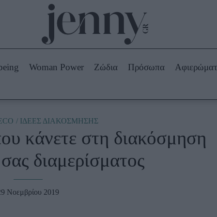
Beauty -
Ομορφιά
ABOUT US
ΔΙΑΦΗΜΙΣΤΕΙΤΕ
ΕΠΙΚΟΙΝΩΝΙΑ
being
Woman Power
Ζώδια
Πρόσωπα
Αφιερώμα
Skincare
ws
Μαλλιά - Νύχια
Μακιγιάζ
Beauty News
ECO
ΙΔΕΕΣ ΔΙΑΚΟΣΜΗΣΗΣ
που κάνετε στη διακόσμηση
πα
Ζώδια
 σας διαμερίσματος
29 Νοεμβρίου 2019