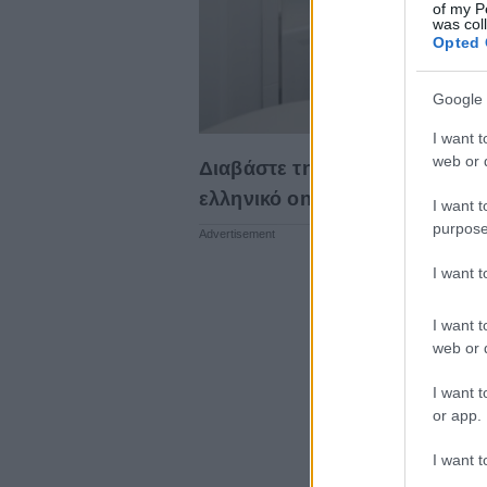
of my P
was col
Opted 
Google 
I want t
web or d
Διαβάστε τη συνέχεια στο
www
ελληνικό online περιοδικό αφ
I want t
purpose
I want 
I want t
web or d
I want t
or app.
I want t