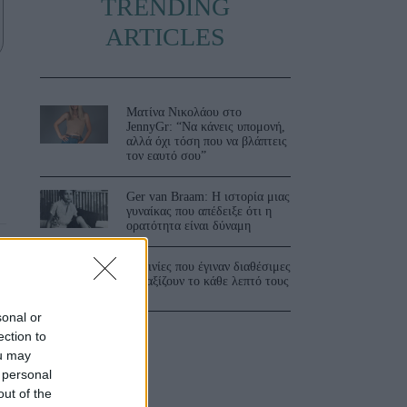
TRENDING
ARTICLES
ς
Ματίνα Νικολάου στο
JennyGr: “Να κάνεις υπομονή,
αλλά όχι τόση που να βλάπτεις
τον εαυτό σου”
Ger van Braam: Η ιστορία μιας
γυναίκας που απέδειξε ότι η
ορατότητα είναι δύναμη
3 ταινίες που έγιναν διαθέσιμες
και αξίζουν το κάθε λεπτό τους
sonal or
ection to
ou may
 personal
out of the