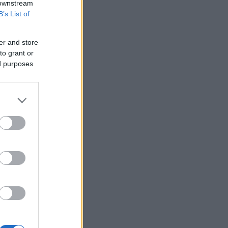
 downstream
B’s List of
er and store
to grant or
ed purposes