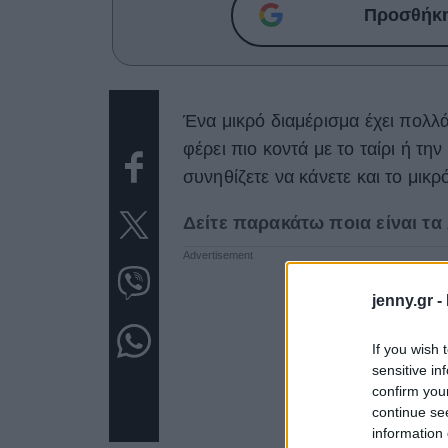
Προσθήκη 
Ένα μικρό διαμέρισμα έχει πολλά 
φέρει πιο κοντά με το ταίρι ή τη
συνηθίζετε να κάνετε και το μικρ
Δείτε παρακάτω ποια είναι τα
jenny.gr -
If you wish 
sensitive in
confirm you
continue se
information 