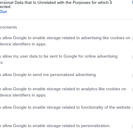
ersonal Data that Is Unrelated with the Purposes for which it
lected.
Out
consents
o allow Google to enable storage related to advertising like cookies on
evice identifiers in apps.
.spirossoulis.com
- the home issue, το μεγαλύτερ
ιερωμένο αποκλειστικά στο σπίτι και τη διακόσμησ
o allow my user data to be sent to Google for online advertising
s.
to allow Google to send me personalized advertising.
o allow Google to enable storage related to analytics like cookies on
evice identifiers in apps.
o allow Google to enable storage related to functionality of the website
o allow Google to enable storage related to personalization.