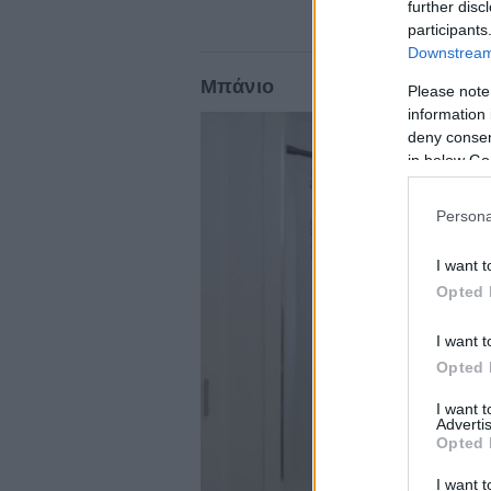
further disc
participants
Downstream 
Μπάνιο
Please note
information 
deny consent
in below Go
Persona
I want t
Opted 
I want t
Opted 
I want 
Advertis
Opted 
I want t