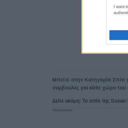
I want t
authenti
Μπείτε στην Κατηγορία Σπίτι 
συμβουλές για κάθε χώρο του 
Δείτε ακόμη: Το σπίτι της Susan