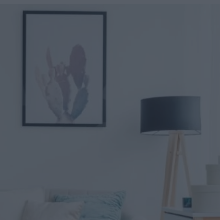
u
ies
Χωρίς Ταμπέλες
Market News