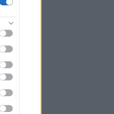
ο
η
.