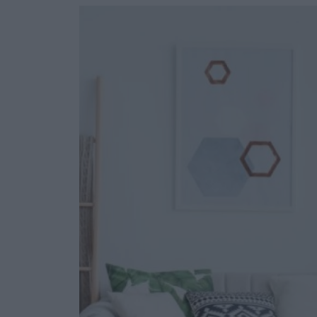
Ask the Gur
Success Stor
Αφιερώματα
ΒΟΞ
Hautes Grecians
Γάμος