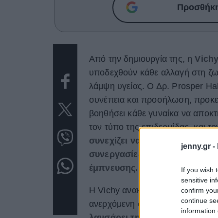
Προσθήκη 
Από την δημιουργία της, η
Vich
υποδεχθούν κάθε αλλαγή στη ζωή
λάμψη υγείας. Ο Δρ. Prosper Hal
συνέπεια και προσήλωση, προκει
βοηθήσει κάθε γυναίκα να αποκτή
τον τύπο της επιδερμίδας, και τ
συνεχίζει να στηρίζει ενεργά
jenny.gr -
συνεργασίες με σύγχρονες ηρ
έμπνευσης.
If you wish 
sensitive in
Η Vichy ανακοινώνει υπερήφανα 
confirm you
continue se
ανερχόμενη σχεδιάστρια που,
χά
information 
λανσάρει τη δική της luxury 