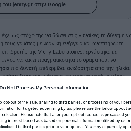
του jenny.gr στην Google
y
έχει ως στόχο της να δώσει στις γυναίκες τη δύναμη ν
 τους γεμάτες με νεανική ενέργεια και ανεπιτήδευτη
ler, ιδρυτής της Vichy Laboratoires, εργάστηκε με
μένου να κάνει πραγματικότητα το όραμά του: να
σει πιο δυνατή επιδερμίδα, ανεξάρτητα από την ηλικία,
ον τρόπο ζωής της.
Σήμερα, 89 χρόνια μετά, η Vichy
 την ενδυνάμωση των γυναικών, μέσα από
Do Not Process My Personal Information
ωίδες, γυναίκες που το όραμά τους αποτελεί πηγή
to opt-out of the sale, sharing to third parties, or processing of your per
formation for targeted advertising by us, please use the below opt-out s
τη συνεργασία της με την Μαρίνα Ραφαήλ, μια
r selection. Please note that after your opt-out request is processed y
eing interest-based ads based on personal information utilized by us or
ρη στην πηγαία της δημιουργικότητα κατάφερε να
disclosed to third parties prior to your opt-out. You may separately opt-
σειρά τσαντών το 2018, υπό το ομώνυμο brand,