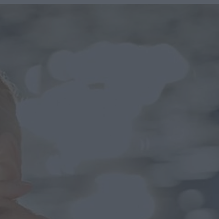
u
ies
Χωρίς Ταμπέλες
Market News