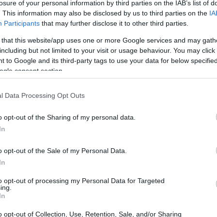
losure of your personal information by third parties on the IAB’s list of
της ηλικίας της, η Μαρίνα δημιούργησε το brand με
. This information may also be disclosed by us to third parties on the
IA
Participants
that may further disclose it to other third parties.
 να αγκαλιάσουν την ομορφιά τους και να την αναδείξου
ανόνες.
 that this website/app uses one or more Google services and may gath
including but not limited to your visit or usage behaviour. You may click 
 to Google and its third-party tags to use your data for below specifi
ogle consent section.
l Data Processing Opt Outs
o opt-out of the Sharing of my personal data.
In
o opt-out of the Sale of my Personal Data.
In
to opt-out of processing my Personal Data for Targeted
ing.
In
o opt-out of Collection, Use, Retention, Sale, and/or Sharing