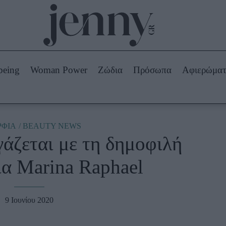
Beauty -
Ομορφιά
ABOUT US
ΔΙΑΦΗΜΙΣΤΕΙΤΕ
ΕΠΙΚΟΙΝΩΝΙΑ
being
Woman Power
Ζώδια
Πρόσωπα
Αφιερώμα
Skincare
ws
Μαλλιά - Νύχια
Μακιγιάζ
Beauty News
ΦΙΑ
BEAUTY NEWS
άζεται με τη δημοφιλή
πα
Ζώδια
ια Marina Raphael
9 Ιουνίου 2020