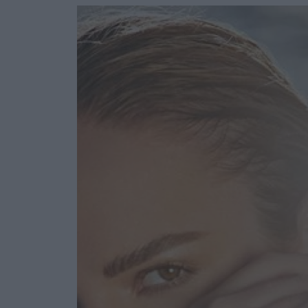
Ask the Gur
Success Stor
Αφιερώματα
ΒΟΞ
Hautes Grecians
Γάμος