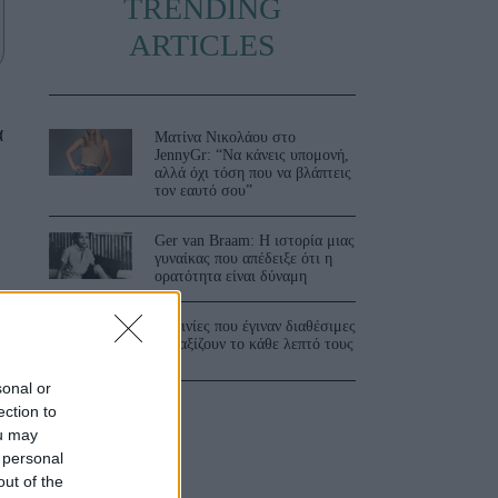
TRENDING
ARTICLES
α
Ματίνα Νικολάου στο
JennyGr: “Να κάνεις υπομονή,
αλλά όχι τόση που να βλάπτεις
τον εαυτό σου”
Ger van Braam: Η ιστορία μιας
γυναίκας που απέδειξε ότι η
ορατότητα είναι δύναμη
3 ταινίες που έγιναν διαθέσιμες
και αξίζουν το κάθε λεπτό τους
sonal or
ection to
ou may
 personal
out of the