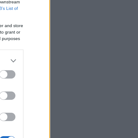
 downstream
B’s List of
ν
er and store
to grant or
ed purposes