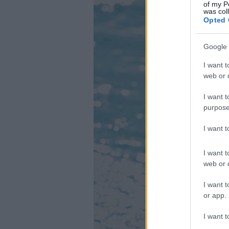
of my P
was col
Opted 
Google 
I want t
web or d
I want t
purpose
I want 
I want t
web or d
I want t
or app.
I want t