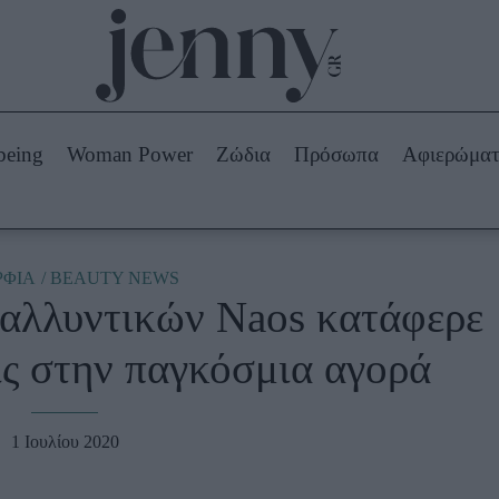
Beauty -
Ομορφιά
ABOUT US
ΔΙΑΦΗΜΙΣΤΕΙΤΕ
ΕΠΙΚΟΙΝΩΝΙΑ
being
Woman Power
Ζώδια
Πρόσωπα
Αφιερώμα
Skincare
ws
Μαλλιά - Νύχια
Μακιγιάζ
Beauty News
ΦΙΑ
BEAUTY NEWS
καλλυντικών Naos κατάφερε
πα
Ζώδια
ις στην παγκόσμια αγορά
1 Ιουλίου 2020