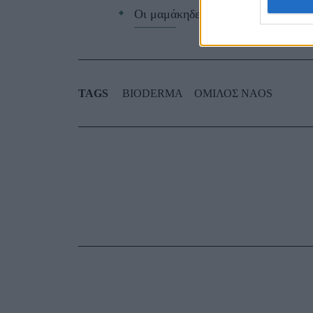
Οι μαμάκηδες του ζωδιακού: Αυτά 
TAGS
BIODERMA
ΟΜΙΛΟΣ NAOS