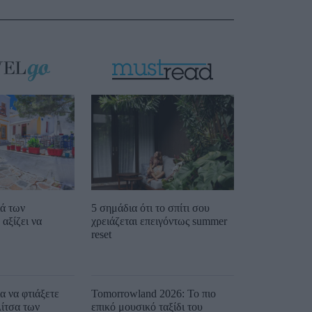
ιά των
5 σημάδια ότι το σπίτι σου
αξίζει να
χρειάζεται επειγόντως summer
reset
ια να φτιάξετε
Tomorrowland 2026: Το πιο
λίτσα των
επικό μουσικό ταξίδι του