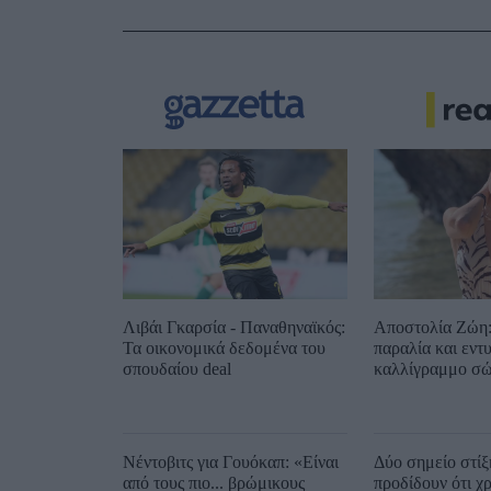
Λιβάι Γκαρσία - Παναθηναϊκός:
Αποστολία Ζώη:
Τα οικονομικά δεδομένα του
παραλία και εντ
σπουδαίου deal
καλλίγραμμο σώ
Νέντοβιτς για Γουόκαπ: «Είναι
Δύο σημείο στίξ
από τους πιο... βρώμικους
προδίδουν ότι χ