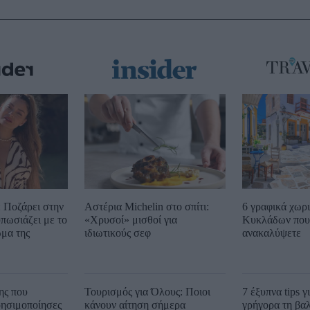
 Ποζάρει στην
Αστέρια Michelin στο σπίτι:
6 γραφικά χωρ
υπωσιάζει με το
«Χρυσοί» μισθοί για
Κυκλάδων που 
μα της
ιδιωτικούς σεφ
ανακαλύψετε
ης που
Τουρισμός για Όλους: Ποιοι
7 έξυπνα tips γ
ρησιμοποίησες
κάνουν αίτηση σήμερα
γρήγορα τη βα