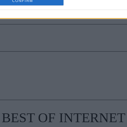
CONFIRM
τα ζώδια είναι συνήθως κολλημένα στη μαμά τους
BEST OF INTERNET