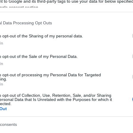
 to Google and its third-party tags to use your data for below specifi
ogle consent section.
ντίδα ενώ το τμήμα NAOS Initiative και Finance
υμμετοχές σε νεοϊδρυόμενες εταιρίες ή σε άλλες δομές
l Data Processing Opt Outs
Ανθρώπινης Φροντίδας.
o opt-out of the Sharing of my personal data.
In
o opt-out of the Sale of my Personal Data.
In
to opt-out of processing my Personal Data for Targeted
ing.
In
o opt-out of Collection, Use, Retention, Sale, and/or Sharing
ersonal Data that Is Unrelated with the Purposes for which it
lected.
Out
t Esthederm θα βρείτε σε επιλεγμένα φαρμακεία, e-
άς.
consents