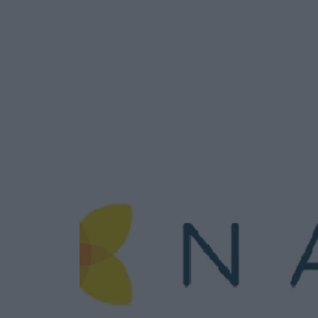
Ask the Gur
Success Stor
Αφιερώματα
ΒΟΞ
Hautes Grecians
Γάμος