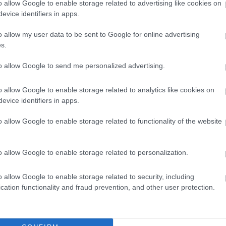
o allow Google to enable storage related to advertising like cookies on
evice identifiers in apps.
ο
google news
και μάθετε τα πάντα γύρω από τα
o allow my user data to be sent to Google for online advertising
ς, την τέλεια εφαρμογή τους και τα πιο hot
s.
beauty news.
to allow Google to send me personalized advertising.
o allow Google to enable storage related to analytics like cookies on
evice identifiers in apps.
ΑΖΟΝΤΑΙ ΤΩΡΑ
o allow Google to enable storage related to functionality of the website
o allow Google to enable storage related to personalization.
ει κάτω από 2 ευρώ και θα βάλει σε τάξη το ντουλάπι της
o allow Google to enable storage related to security, including
cation functionality and fraud prevention, and other user protection.
ξει τον τρόπο που ντύνεσαι