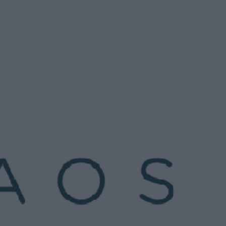
u
ies
Χωρίς Ταμπέλες
Market News