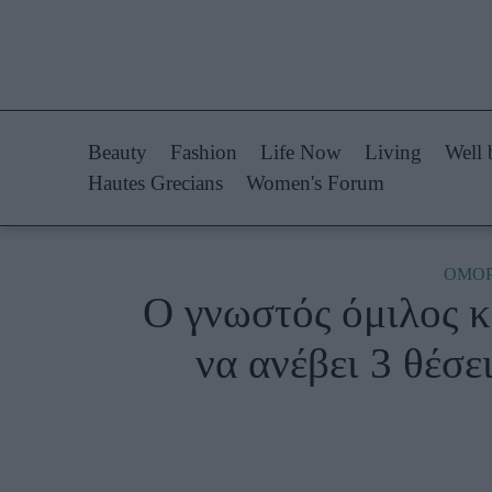
Life Now
Fashion
What's New
Shopping
Beauty
Fashion
Life Now
Living
Well 
Travel
Styling Tips
Hautes Grecians
Women's Forum
Culture
Fashion Ne
City Blogging
ΟΜΟΡ
Ο γνωστός όμιλος 
Woman Power
Πρόσω
να ανέβει 3 θέσε
Parenting
Celebrities
Working Girl
Συνεντεύξεις
Real Women
Who
True Stories