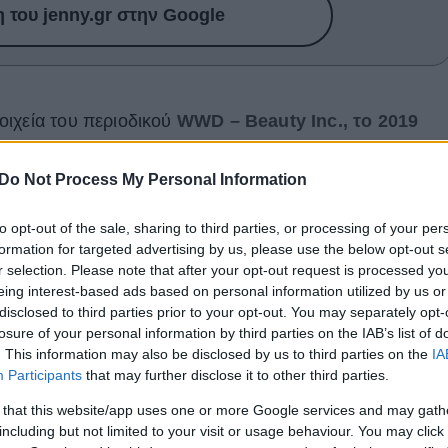
του jenny.gr στην Google
οιχεία του περιοδικού
WWD – Beauty Inc., το 2019
νιά για τον όμιλο NAOS σε παγκόσμιο επίπεδο. Ο
έχει στο portfolio του τα
brand Bioderma, Institut
Do Not Process My Personal Information
to opt-out of the sale, sharing to third parties, or processing of your per
ην παγκόσμια αγορά καλλυντικών κερδίζοντας την 46η
formation for targeted advertising by us, please use the below opt-out s
ι ανάπτυξη +13% σε σύγκριση με την προηγούμενη
r selection. Please note that after your opt-out request is processed y
λεισε με ανάπτυξη καθαρών πωλήσεων +46% και
eing interest-based ads based on personal information utilized by us or
disclosed to third parties prior to your opt-out. You may separately opt-
losure of your personal information by third parties on the IAB’s list of
. This information may also be disclosed by us to third parties on the
IA
Participants
that may further disclose it to other third parties.
ό 40 χρόνια βιώσιμης ανάπτυξης μέσα από τις 3
 that this website/app uses one or more Google services and may gath
ες από το δέρμα και έχουν μία κοινή προσέγγιση, την
including but not limited to your visit or usage behaviour. You may click 
 of Life Science
που αναπτύσσει μείζονα ερευνητικά