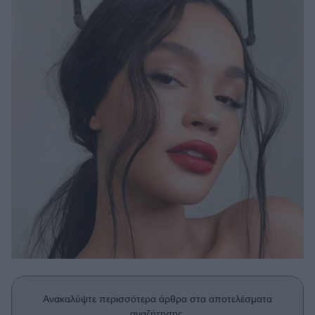
Μακιγιάζ
Beauty News
Well being
Ψυχολογία
Υγεία + Διατροφή
Σχέσεις & Σεξ
Fitness
Woman Power
Parenting
Working Girl
Real Women
Πρόσωπα
Ανακαλύψτε περισσότερα άρθρα στα αποτελέσματα
αναζήτησης.