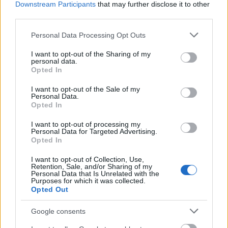
Downstream Participants
that may further disclose it to other
το
jenny.gr
στο
google news
και
third parties.
μάθετε τα πάντα γύρω από τα
Please note that this website/app uses one or more Google
Personal Data Processing Opt Outs
καλύτερα προϊόντα ομορφιάς, την
services and may gather and store information including but
not limited to your visit or usage behaviour. You may click to
I want to opt-out of the Sharing of my
τέλεια εφαρμογή τους και τα πιο
personal data.
grant or deny consent to Google and its third-party tags to
Opted In
hot beauty news.
use your data for below specified purposes in below Google
consent section.
I want to opt-out of the Sale of my
Personal Data.
Opted In
I want to opt-out of processing my
Personal Data for Targeted Advertising.
ΔΙΑΒΑΖΟΝΤΑΙ ΤΩΡΑ
Opted In
I want to opt-out of Collection, Use,
Retention, Sale, and/or Sharing of my
Personal Data that Is Unrelated with the
Purposes for which it was collected.
3 ζώδια θα μπουν σε σκληρά διλήμματα μέχρι τις
Opted Out
15/8 - Τέλος οι υπεκφυγές
Google consents