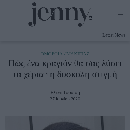
Life Now
What's New
Travel
Latest News
Culture
City Blogging
ABOUT US
ΔΙΑΦΗΜΙΣΤΕΙΤΕ
ΕΠΙΚΟΙΝΩΝΙΑ
ΟΜΟΡΦΙΑ
ΜΑΚΙΓΙΑΖ
Πώς ένα κραγιόν θα σας λύσει
Fashion
τα χέρια τη δύσκολη στιγμή
Shopping
Styling Tips
Fashion News
Ελένη Τσούτση
27 Ιουνίου 2020
Beauty - Ομορφιά
Skincare
Μαλλιά - Νύχια