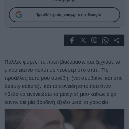
Celebrities
Συνεντεύξεις
Προσθήκη του jenny.gr στην Google
Who
True Stories
Ask the Guru
Success Stories
Ζώδια
Πολλές φορές, το πρωί βιαζόμαστε και ξεχνάμε το
μικρό εκείνο πολύτιμο νεσεσέρ στο σπίτι. Τις
Living
προάλλες αυτό μου συνέβη, (ναι συμβαίνει και στις
beauty editors), και το συνειδητοποίησα όταν
Deco
ήθελα να ανανεώσω το μακιγιάζ μου καθώς είχα
Cooking
κανονίσει μία βραδινή έξοδο μετά το γραφείο.
Green
Αφιερώματα