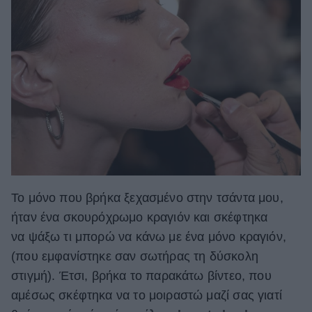
ΒΟΞ
Χωρίς Ταμπέλες
Women's Forum
Hautes Grecians
Το μόνο που βρήκα ξεχασμένο στην τσάντα μου,
ήταν ένα σκουρόχρωμο κραγιόν και σκέφτηκα
Γάμος
να ψάξω τι μπορώ να κάνω με ένα μόνο κραγιόν,
(που εμφανίστηκε σαν σωτήρας τη δύσκολη
στιγμή). Έτσι, βρήκα το παρακάτω βίντεο, που
Market News
αμέσως σκέφτηκα να το μοιραστώ μαζί σας γιατί