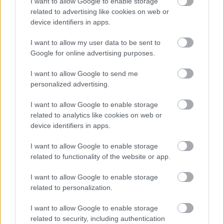
Αυτό το φυτό πρέπει να φυτέψεις τον Αύγουστο
I want to allow Google to enable storage
related to advertising like cookies on web or
για να απαλλαγείς από τα κουνούπια
device identifiers in apps.
Η συνήθεια που «σκουριάζει» σιωπηλά το μυαλό
I want to allow my user data to be sent to
Google for online advertising purposes.
σου - Συμβαίνει στους περισσότερους και δεν το
καταλαβαίνουμε
I want to allow Google to send me
personalized advertising.
I want to allow Google to enable storage
related to analytics like cookies on web or
TAGS
ΤΑΣΕΙΣ ΜΑΚΙΓΙΑΖ
ΚΡΑΓΙΟΝ
ΧΕΙΛΗ
device identifiers in apps.
I want to allow Google to enable storage
related to functionality of the website or app.
I want to allow Google to enable storage
related to personalization.
I want to allow Google to enable storage
related to security, including authentication