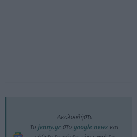
Ακολουθήστε
το
jenny.gr
στο
google news
και
μάθετε τα πάντα γύρω από τα