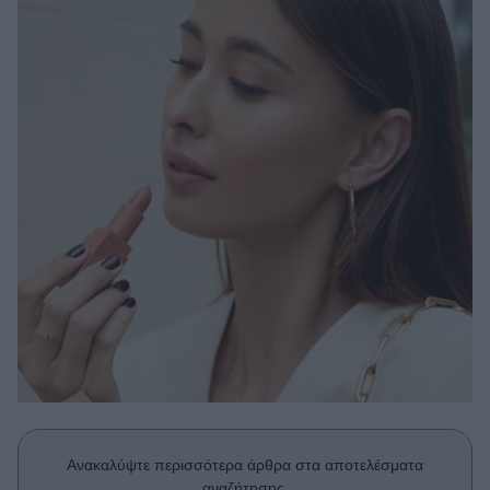
Μακιγιάζ
Beauty News
Well being
Ψυχολογία
Υγεία + Διατροφή
Σχέσεις & Σεξ
Fitness
Woman Power
Parenting
Working Girl
Real Women
Πρόσωπα
Ανακαλύψτε περισσότερα άρθρα στα αποτελέσματα
αναζήτησης.