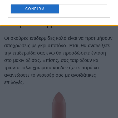
CONFIRM
Σκούρα επιδερμίδα
Οι σκούρες επιδερμίδες καλό είναι να προτιμήσουν
αποχρώσεις με γκρι υποτόνο. Έτσι, θα αναδείξετε
την επιδερμίδα σας ενώ θα προσδώσετε ένταση
στο μακιγιάζ σας. Επίσης, σας ταιριάζουν και
τριανταφυλλί χρώματα και δεν έχετε παρά να
ανανεώσετε το νεσεσέρ σας με ανοιξιάτικες
επιλογές.