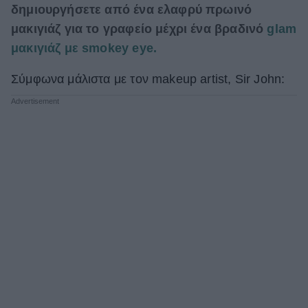
δημιουργήσετε από ένα ελαφρύ πρωινό
ΒΟΞ
μακιγιάζ για το γραφείο μέχρι ένα βραδινό
glam
μακιγιάζ με smokey eye.
Χωρίς Ταμπέλες
Σύμφωνα μάλιστα με τον makeup artist, Sir John:
Women's Forum
Hautes Grecians
Γάμος
Market News