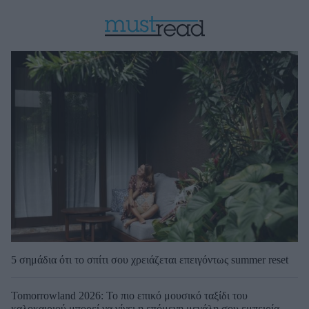
5 σημάδια ότι το σπίτι σου χρειάζεται επειγόντως summer reset
Tomorrowland 2026: Το πιο επικό μουσικό ταξίδι του
καλοκαιριού μπορεί να γίνει η επόμενη μεγάλη σου εμπειρία