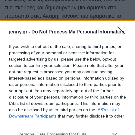
πιο σκούρες και δημιουργούν μια αρμονία στο
πρόσωπό σας. Ακόμη, κάνουν πιο δραματικό το
τελικό makeup look και σας χαρίζουν το μυστήριο
jenny.gr -
Do Not Process My Personal Information
που θέλετε.
If you wish to opt-out of the sale, sharing to third parties, or
processing of your personal or sensitive information for
targeted advertising by us, please use the below opt-out
section to confirm your selection. Please note that after your
opt-out request is processed you may continue seeing
interest-based ads based on personal information utilized by
us or personal information disclosed to third parties prior to
your opt-out. You may separately opt-out of the further
disclosure of your personal information by third parties on the
IAB’s list of downstream participants. This information may
also be disclosed by us to third parties on the
IAB’s List of
Downstream Participants
that may further disclose it to other
third parties.
Please note that this website/app uses one or more Google
Personal Data Processing Opt Outs