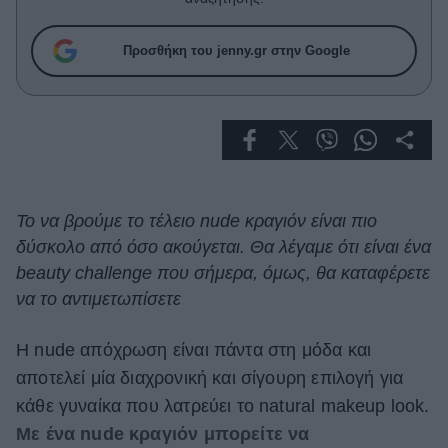
Celebrities
Συνεντεύξεις
Προσθήκη του jenny.gr στην Google
Who
True Stories
Ask the Guru
Success Stories
Ζώδια
Το να βρούμε το τέλειο nude κραγιόν είναι πιο
δύσκολο από όσο ακούγεται. Θα λέγαμε ότι είναι ένα
Living
beauty challenge που σήμερα, όμως, θα καταφέρετε
να το αντιμετωπίσετε
Deco
Cooking
Η nude απόχρωση είναι πάντα στη μόδα και
Green
αποτελεί μία διαχρονική και σίγουρη επιλογή για
Αφιερώματα
κάθε γυναίκα που λατρεύει το natural makeup look.
Με ένα nude κραγιόν μπορείτε να