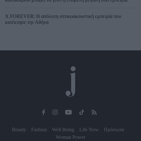
X.FOREVER: Η απόλυτη οπτικοακουστική εμπειρία που
κατέκτησε την Αθήνα
Beauty
Fashion
Well Being
Life Now
Πρόσωπα
Woman Power