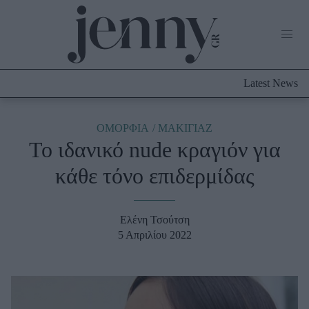
Life Now
What's New
Travel
Latest News
Culture
City Blogging
ABOUT US
ΔΙΑΦΗΜΙΣΤΕΙΤΕ
ΕΠΙΚΟΙΝΩΝΙΑ
ΟΜΟΡΦΙΑ
ΜΑΚΙΓΙΑΖ
To ιδανικό nude κραγιόν για
Fashion
κάθε τόνο επιδερμίδας
Shopping
Styling Tips
Fashion News
Ελένη Τσούτση
5 Απριλίου 2022
Beauty - Ομορφιά
Skincare
Μαλλιά - Νύχια