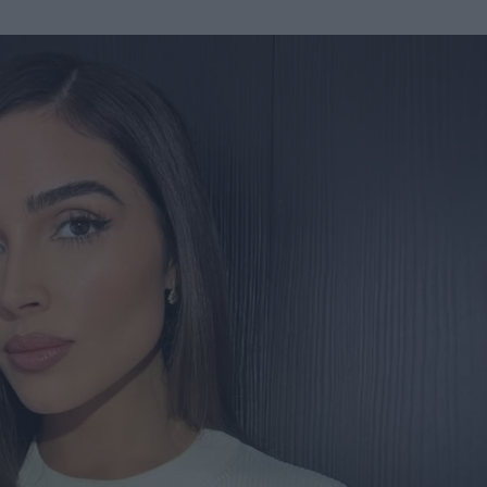
u
ies
Χωρίς Ταμπέλες
Market News