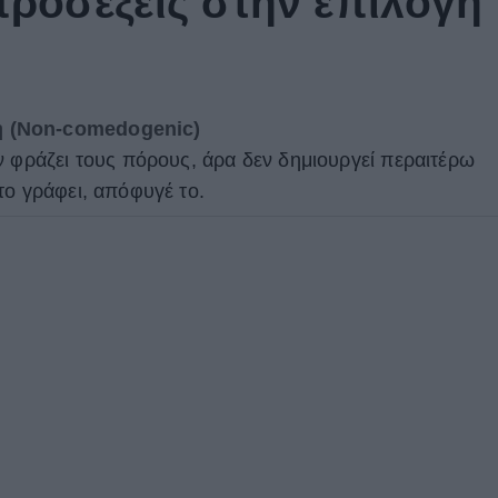
προσέξεις στην επιλογή
 (Non-comedogenic)
ν φράζει τους πόρους, άρα δεν δημιουργεί περαιτέρω
το γράφει, απόφυγέ το.