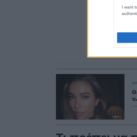
I want t
authenti
ΜΑ
Θ
τ