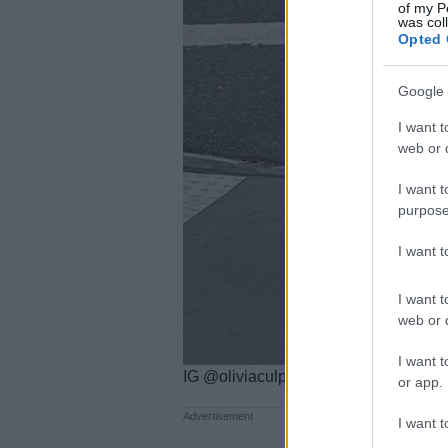
of my P
was col
Opted 
Google 
I want t
web or d
I want t
purpose
I want 
I want t
web or d
I want t
IG @oliviaculpo
or app.
I want t