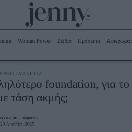
Beauty -
Ομορφιά
ABOUT US
ΔΙΑΦΗΜΙΣΤΕΙΤΕ
ΕΠΙΚΟΙΝΩΝΙΑ
being
Woman Power
Ζώδια
Πρόσωπα
Αφιερώμα
Skincare
ws
Μαλλιά - Νύχια
Μακιγιάζ
Beauty News
ΟΡΦΙΑ
ΜΑΚΙΓΙΑΖ
ληλότερο foundation, για το
πα
Ζώδια
με τάση ακμής;
λεξάνδρα Τρύφωνος
29 Απριλίου 2025