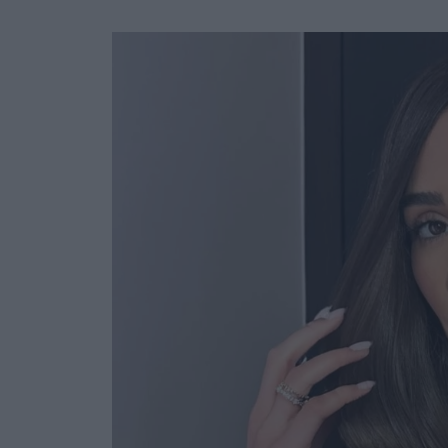
Ask the Gur
Success Stor
Αφιερώματα
ΒΟΞ
Hautes Grecians
Γάμος