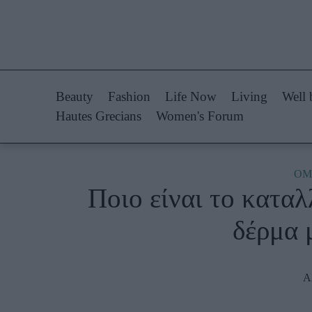
Life Now
Fashion
What's New
Shopping
Beauty
Fashion
Life Now
Living
Well 
Travel
Styling Tips
Hautes Grecians
Women's Forum
Culture
Fashion Ne
City Blogging
ΟΜ
Ποιο είναι το καταλ
Woman Power
Πρόσω
δέρμα 
Parenting
Celebrities
Working Girl
Συνεντεύξεις
Α
Real Women
Who
True Stories