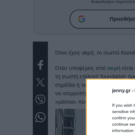
Ανακαλύψτε περισσότε
Προσθήκη 
Όταν έχεις ακμή, το σωστό founda
Όταν υποφέρεις από
ακμή
είναι
τη σωστή επιλογή foundation όμ
σημάδια ή τις φλεγμονές, αλλά κ
jenny.gr -
να ισορροπήσει. Το «κλειδί» είνα
«μάσκα» που θα καλύψει όλα όσα
If you wish 
sensitive in
confirm you
continue se
information 