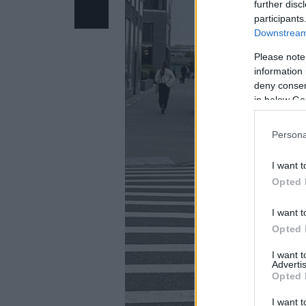
further disc
participants
Downstream 
Please note
information 
deny consent
in below Go
Persona
I want t
Opted 
I want t
Opted 
I want 
Advertis
Opted 
I want t