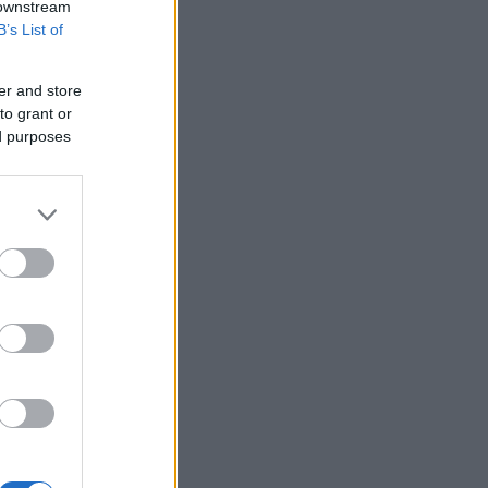
 downstream
B’s List of
er and store
to grant or
ed purposes