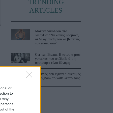
TRENDING
ARTICLES
Ματίνα Νικολάου στο
JennyGr: “Να κάνεις υπομονή,
αλλά όχι τόση που να βλάπτεις
τον εαυτό σου”
Ger van Braam: Η ιστορία μιας
γυναίκας που απέδειξε ότι η
ορατότητα είναι δύναμη
3 ταινίες που έγιναν διαθέσιμες
και αξίζουν το κάθε λεπτό τους
sonal or
ection to
ou may
 personal
out of the