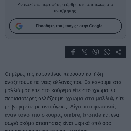
Celebrities
Ανακαλύψτε περισσότερα άρθρα στα αποτελέσματα
Συνεντεύξεις
αναζήτησης.
Who
True Stories
Προσθήκη του jenny.gr στην Google
Ask the Guru
Success Stories
Ζώδια
Οι μέρες της καραντίνας πέρασαν και ήδη
Living
αναζητούμε τις νέες αλλαγές που θα κάνουμε στα
Deco
μαλλιά μας είτε στο κούρεμα είτε στο χρώμα. Οι
Cooking
περισσότερες αλλάζουμε
χρώμα στα μαλλιά,
είτε
Green
με βαφή είτε με ανταύγειες.
Λίγο πιο φωτεινά,
έναν τόνο πιο σκούρα, ombre, bronde
και ένα
Αφιερώματα
σωρό ακόμα απαιτήσεις είναι μερικά από όσα