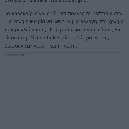
ακούνε οι colorists στο κομμωτήριο.
ΒΟΞ
Το καλοκαίρι είναι εδώ, και πολλές το βλέπουν σαν
μια καλή ευκαιρία να κάνουν μια αλλαγή στο χρώμα
των μαλλιών τους. Το ζητούμενο είναι τι είδους θα
Χωρίς Ταμπέλες
είναι αυτή; Οι celebrities είναι εδώ για να μας
δώσουν έμπνευση και τη λύση.
Women's Forum
Hautes Grecians
Γάμος
Market News