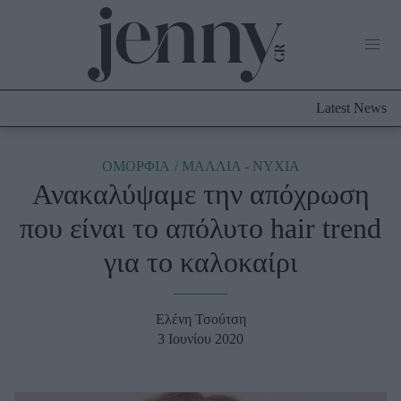
Life Now
What's New
Travel
Latest News
Culture
City Blogging
ABOUT US
ΔΙΑΦΗΜΙΣΤΕΙΤΕ
ΕΠΙΚΟΙΝΩΝΙΑ
ΟΜΟΡΦΙΑ
ΜΑΛΛΙΑ - ΝΥΧΙΑ
Ανακαλύψαμε την απόχρωση
Fashion
που είναι το απόλυτο hair trend
Shopping
για το καλοκαίρι
Styling Tips
Fashion News
Ελένη Τσούτση
Beauty - Ομορφιά
3 Ιουνίου 2020
Skincare
Μαλλιά - Νύχια