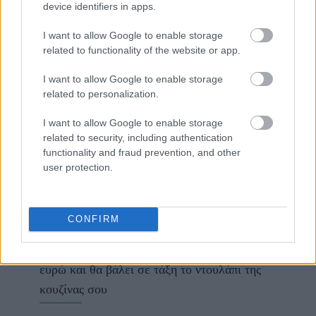
Ακολουθήστε το
jenny.gr
στο
google
device identifiers in apps.
news
και μάθετε τα πάντα γύρω από
I want to allow Google to enable storage
τα καλύτερα προϊόντα ομορφιάς, την
related to functionality of the website or app.
τέλεια εφαρμογή τους και τα πιο hot
I want to allow Google to enable storage
related to personalization.
beauty news.
I want to allow Google to enable storage
related to security, including authentication
functionality and fraud prevention, and other
user protection.
ΔΙΑΒΑΖΟΝΤΑΙ ΤΩΡΑ
CONFIRM
Το gadget από τα IKEA που κοστίζει κάτω από 2
ευρώ και θα βάλει σε τάξη το ντουλάπι της
κουζίνας σου