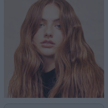
Μακιγιάζ
Beauty News
Well being
Ψυχολογία
Υγεία + Διατροφή
Σχέσεις & Σεξ
Fitness
Woman Power
Parenting
Working Girl
Real Women
Πρόσωπα