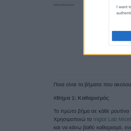
I want t
authenti
Ποια είναι τα βήματα που ακολο
#Βήμα 1: Καθαρισμός
Το πρώτο βήμα σε κάθε ρουτίνα π
Χρησιμοποιώ το
Inglot Lab Mice
και να κάνω βαθύ καθαρισμό, εν