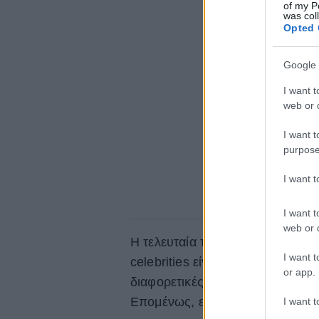
of my P
was col
Opted 
Google 
I want t
web or d
I want t
purpose
I want 
I want t
web or d
Η τελευταία τάση στη φροντίδα 
I want t
celebrities είναι το skincare la
or app.
διαφορετικές διαδικασίες - τα κ
Επομένως, είναι η τέλεια ευκαιρί
I want t