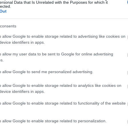
ersonal Data that Is Unrelated with the Purposes for which it
lected.
Out
consents
o allow Google to enable storage related to advertising like cookies on
evice identifiers in apps.
o allow my user data to be sent to Google for online advertising
s.
to allow Google to send me personalized advertising.
o allow Google to enable storage related to analytics like cookies on
evice identifiers in apps.
της επιδερμίδας, που μάλιστα ακολουθείται από πολλές
o allow Google to enable storage related to functionality of the website
yering καθώς το βράδυ το δέρμα μας «εκτελεί»
ύτταρα αναγεννιούνται και παράγεται κολλαγόνο.
α για να του δώσουμε το extra boost που χρειάζεται.
o allow Google to enable storage related to personalization.