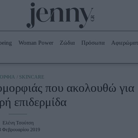
Beauty -
Ομορφιά
ABOUT US
ΔΙΑΦΗΜΙΣΤΕΙΤΕ
ΕΠΙΚΟΙΝΩΝΙΑ
being
Woman Power
Ζώδια
Πρόσωπα
Αφιερώμα
Skincare
ws
Μαλλιά - Νύχια
Μακιγιάζ
Beauty News
ΟΡΦΙΑ
SKINCARE
ομορφιάς που ακολουθώ για
πα
Ζώδια
ρή επιδερμίδα
Ελένη Τσούτση
8 Φεβρουαρίου 2019