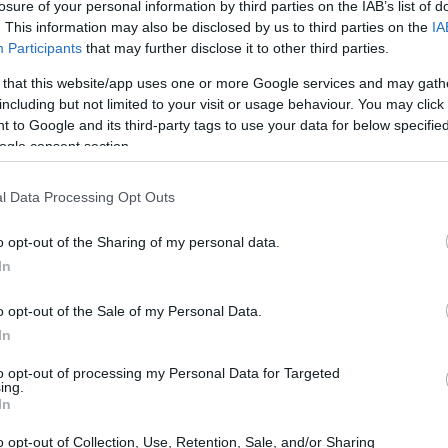
losure of your personal information by third parties on the IAB’s list of
. This information may also be disclosed by us to third parties on the
IA
Participants
that may further disclose it to other third parties.
 that this website/app uses one or more Google services and may gath
including but not limited to your visit or usage behaviour. You may click 
 ένα γρήγορο ντουζ. Έπειτα φοράω τις άνετες πιτζάμε
 to Google and its third-party tags to use your data for below specifi
ogle consent section.
α πράσινο τσάι που θα μου προσφέρει την απόλυτη
 ξεκινήσω την αγαπημένη μου συνήθεια – που οι φίλες
l Data Processing Opt Outs
 να μιλάω για αυτή, αλλά εγώ επιμένω – τη βραδινή
.
o opt-out of the Sharing of my personal data.
In
o opt-out of the Sale of my Personal Data.
In
to opt-out of processing my Personal Data for Targeted
ing.
In
o opt-out of Collection, Use, Retention, Sale, and/or Sharing