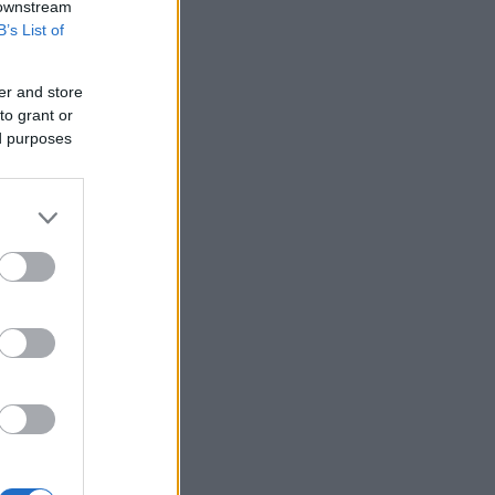
 downstream
B’s List of
er and store
to grant or
ς
ed purposes