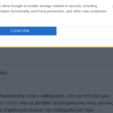
o allow Google to enable storage related to security, including
cation functionality and fraud prevention, and other user protection.
CONFIRM
υθώ;
εριποίησης είναι ο καθαρισμός, έτσι και στη δική μου.
llar Water
που με βοηθάει να απομακρύνω τους ρύπου
ώ παράλληλα τονώνει την επιδερμίδα μου πριν