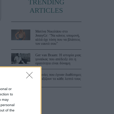
TRENDING
ARTICLES
Ματίνα Νικολάου στο
JennyGr: “Να κάνεις υπομονή,
αλλά όχι τόση που να βλάπτεις
τον εαυτό σου”
Ger van Braam: Η ιστορία μιας
γυναίκας που απέδειξε ότι η
ορατότητα είναι δύναμη
3 ταινίες που έγιναν διαθέσιμες
και αξίζουν το κάθε λεπτό τους
sonal or
ection to
ou may
 personal
out of the