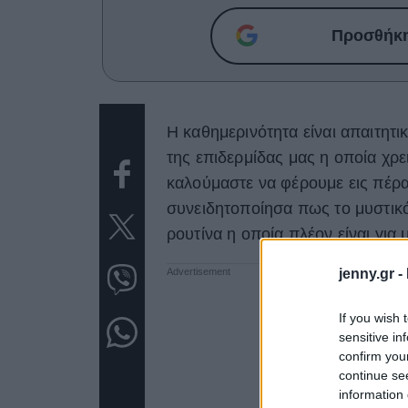
Προσθήκη 
Η καθημερινότητα είναι απαιτητι
της επιδερμίδας μας η οποία χρ
καλούμαστε να φέρουμε εις πέρα
συνειδητοποίησα πως το μυστικό
ρουτίνα η οποία πλέον είναι για 
jenny.gr -
If you wish 
sensitive in
confirm you
continue se
information 