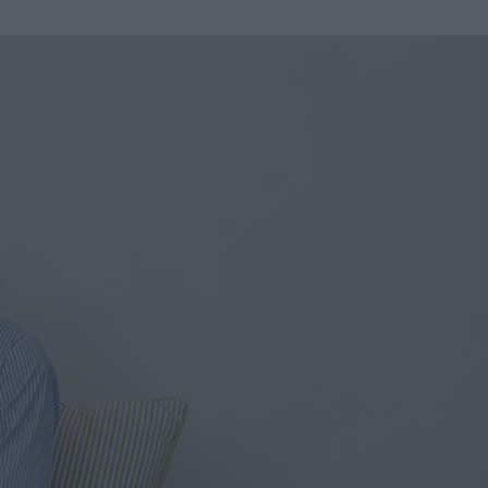
u
ies
Χωρίς Ταμπέλες
Market News