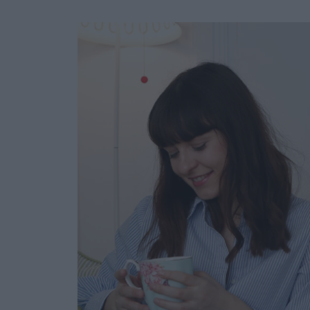
Ask the Gur
Success Stor
Αφιερώματα
ΒΟΞ
Hautes Grecians
Γάμος