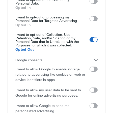
Personal Data.
τεράστιας αυτής ηθοποιού να έληξε απλώς επειδή,
Opted In
στη πραγματικότητα, ποτέ δεν την έκανε να
I want to opt-out of processing my
αισθανθεί ολοκληρωμένη.
Personal Data for Targeted Advertising.
Opted In
Διαβάστε επίσης:
Jacqueline Bouvier: Πώς
I want to opt-out of Collection, Use,
κατάφερε να γίνει η Jackie Kennedy Onassis,
Retention, Sale, and/or Sharing of my
Personal Data that Is Unrelated with the
ένα σύμβολο δύναμης και κομψότητας
Purposes for which it was collected.
Opted Out
Google consents
I want to allow Google to enable storage
related to advertising like cookies on web or
device identifiers in apps.
I want to allow my user data to be sent to
Google for online advertising purposes.
I want to allow Google to send me
personalized advertising.