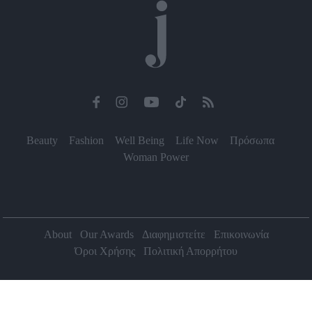
Beauty
Fashion
Well Being
Life Now
Πρόσωπα
Woman Power
About
Our Awards
Διαφημιστείτε
Επικοινωνία
Όροι Χρήσης
Πολιτική Απορρήτου
2026 Jenny.gr | All rights reserved