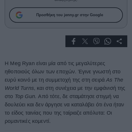
Celebrities
Συνεντεύξεις
Προσθήκη του jenny.gr στην Google
Who
True Stories
Ask the Guru
Success Stories
Ζώδια
H Meg Ryan είναι μία από τις μεγαλύτερες
ηθοποιούς όλων των εποχών. Έγινε γνωστή στο
Living
ευρύ κοινό με τη συμμετοχή της στη σειρά
As
The
World
Turns
, και στη συνέχεια με την εμφάνισή της
Deco
στο
Top
Gun.
Από τότε, δε σταμάτησε στιγμή να
Cooking
δουλεύει και δεν άργησε να καταλάβει ότι ένα ήταν
Green
το είδος ταινίας που της ταίριαζε απόλυτα: Οι
Αφιερώματα
ρομαντικές κομεντί.