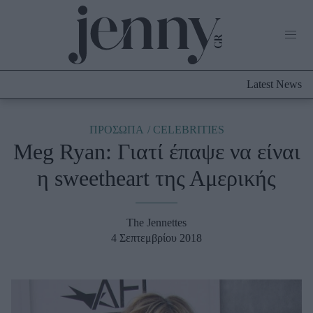
Life Now
What's New
Travel
Latest News
Culture
City Blogging
ABOUT US
ΔΙΑΦΗΜΙΣΤΕΙΤΕ
ΕΠΙΚΟΙΝΩΝΙΑ
ΠΡΟΣΩΠΑ
CELEBRITIES
Meg Ryan: Γιατί έπαψε να είναι
Fashion
η sweetheart της Αμερικής
Shopping
Styling Tips
Fashion News
The Jennettes
4 Σεπτεμβρίου 2018
Beauty - Ομορφιά
Skincare
Μαλλιά - Νύχια