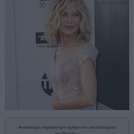
Μακιγιάζ
Beauty News
Well being
Ψυχολογία
Υγεία + Διατροφή
Σχέσεις & Σεξ
Fitness
Woman Power
Parenting
Working Girl
Real Women
Πρόσωπα
Ανακαλύψτε περισσότερα άρθρα στα αποτελέσματα
αναζήτησης.