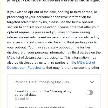
jenny.gr -
Do Not Process My Personal Information
If you wish to opt-out of the sale, sharing to third parties, or
processing of your personal or sensitive information for
targeted advertising by us, please use the below opt-out
section to confirm your selection. Please note that after your
opt-out request is processed you may continue seeing
interest-based ads based on personal information utilized by
us or personal information disclosed to third parties prior to
your opt-out. You may separately opt-out of the further
disclosure of your personal information by third parties on the
IAB’s list of downstream participants. This information may
also be disclosed by us to third parties on the
IAB’s List of
Downstream Participants
that may further disclose it to other
third parties.
Please note that this website/app uses one or more Google
Personal Data Processing Opt Outs
services and may gather and store information including but
Η Meg προτίμησε να μετακομίσει, να φύγει από το
not limited to your visit or usage behaviour. You may click to
I want to opt-out of the Sharing of my
Hollywood και να ζήσει μία ήρεμη ζωή με τα παιδιά
personal data.
grant or deny consent to Google and its third-party tags to
Opted In
της. Θέλησε να τα μεγαλώσει στη Νέα Υόρκη και να
use your data for below specified purposes in below Google
consent section.
αφοσιωθεί σε εκείνα. Ίσως, λοιπόν, η καριέρα της
I want to opt-out of the Sale of my