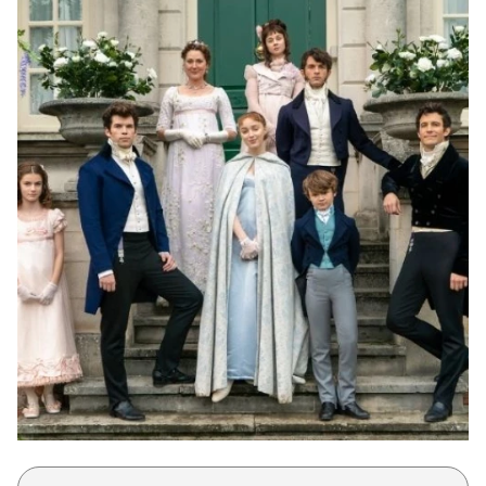
Μακιγιάζ
Beauty News
Well being
Ψυχολογία
Υγεία + Διατροφή
Σχέσεις & Σεξ
Fitness
Woman Power
Parenting
Working Girl
Real Women
Πρόσωπα