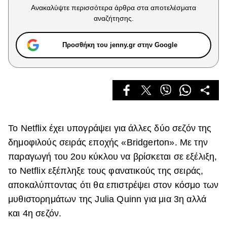
Celebrities
Ανακαλύψτε περισσότερα άρθρα στα αποτελέσματα
Συνεντεύξεις
αναζήτησης.
Who
True Stories
Προσθήκη του jenny.gr στην Google
Ask the Guru
Success Stories
Ζώδια
Το Netflix έχει υπογράψει για άλλες δύο σεζόν της
Living
δημοφιλούς σειράς εποχής «Bridgerton». Με την
Deco
παραγωγή του 2ου κύκλου να βρίσκεται σε εξέλιξη,
Cooking
το Netflix εξέπληξε τους φανατικούς της σειράς,
Green
αποκαλύπτοντας ότι θα επιστρέψει στον κόσμο των
μυθιστορημάτων της Julia Quinn για μια 3η αλλά
Αφιερώματα
και 4η σεζόν.