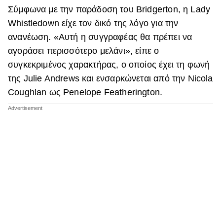
Σύμφωνα με την παράδοση του Bridgerton, η Lady
ΒΟΞ
Whistledown είχε τον δικό της λόγο για την
ανανέωση. «Αυτή η συγγραφέας θα πρέπει να
αγοράσει περισσότερο μελάνι», είπε ο
Χωρίς Ταμπέλες
συγκεκριμένος χαρακτήρας, ο οποίος έχει τη φωνή
της Julie Andrews και ενσαρκώνεται από την Nicola
Women's Forum
Coughlan ως Penelope Featherington.
Hautes Grecians
Γάμος
Market News