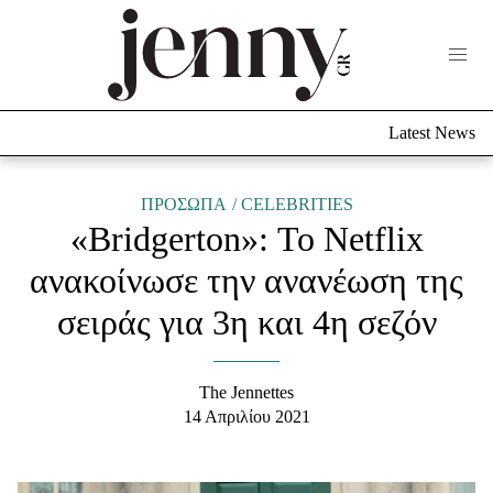
Life Now
What's New
Travel
Latest News
Culture
City Blogging
ABOUT US
ΔΙΑΦΗΜΙΣΤΕΙΤΕ
ΕΠΙΚΟΙΝΩΝΙΑ
ΠΡΟΣΩΠΑ
CELEBRITIES
«Bridgerton»: Το Netflix
Fashion
ανακοίνωσε την ανανέωση της
Shopping
σειράς για 3η και 4η σεζόν
Styling Tips
Fashion News
The Jennettes
Beauty - Ομορφιά
14 Απριλίου 2021
Skincare
Μαλλιά - Νύχια