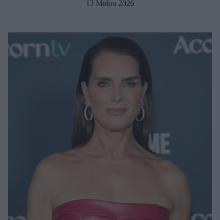
13 Μαΐου 2026
Μακιγιάζ
Beauty News
Well being
Ψυχολογία
Υγεία + Διατροφή
Σχέσεις & Σεξ
Fitness
Woman Power
Parenting
Working Girl
Real Women
Πρόσωπα