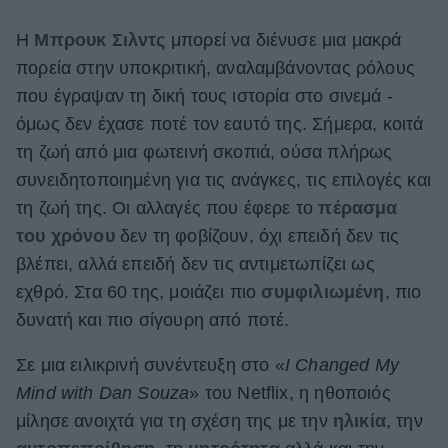
ΒΟΞ
Η
Μπρουκ Σιλντς
μπορεί να διένυσε μια μακρά
πορεία στην υποκριτική, αναλαμβάνοντας ρόλους
που έγραψαν τη δική τους ιστορία στο σινεμά -
Χωρίς Ταμπέλες
όμως δεν έχασε ποτέ τον εαυτό της. Σήμερα, κοιτά
τη ζωή από μια φωτεινή σκοπιά, ούσα πλήρως
συνειδητοποιημένη για τις ανάγκες, τις επιλογές και
Women's Forum
τη ζωή της. Οι αλλαγές που έφερε το
πέρασμα
του χρόνου
δεν τη φοβίζουν, όχι επειδή δεν τις
Hautes Grecians
βλέπει, αλλά επειδή δεν τις αντιμετωπίζει ως
εχθρό. Στα 60 της, μοιάζει πιο
συμφιλιωμένη
, πιο
δυνατή και πιο σίγουρη από ποτέ.
Γάμος
Σε μια ειλικρινή συνέντευξη στο «
I Changed My
Mind with Dan Souza
» του Netflix, η ηθοποιός
Market News
μίλησε ανοιχτά για τη σχέση της με την
ηλικία
, την