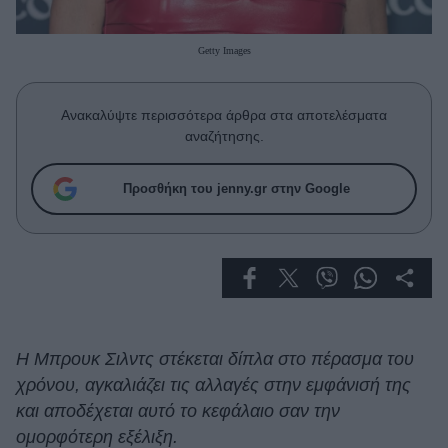
Celebrities
Συνεντεύξεις
Getty Images
Who
True Stories
Ask the Guru
Ανακαλύψτε περισσότερα άρθρα στα αποτελέσματα
Success Stories
αναζήτησης.
Ζώδια
Προσθήκη του jenny.gr στην Google
Living
Deco
Cooking
Green
Η Μπρουκ Σιλντς στέκεται δίπλα στο πέρασμα του
χρόνου, αγκαλιάζει τις αλλαγές στην εμφάνισή της
Αφιερώματα
και αποδέχεται αυτό το κεφάλαιο σαν την
ομορφότερη εξέλιξη.