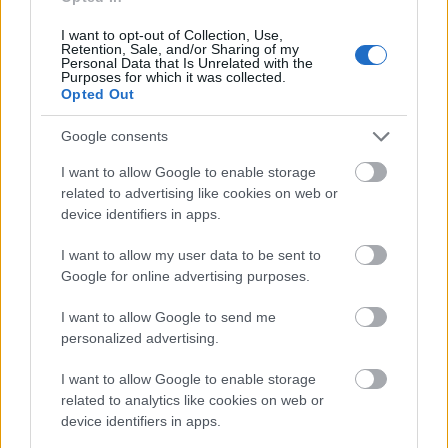
I want to opt-out of Collection, Use,
Και κάπως έτσι, η κουβέντα αποκτά άλλη αξία. Η
Retention, Sale, and/or Sharing of my
Personal Data that Is Unrelated with the
Μπρουκ Σιλντς δεν μιλά μόνο για ρυτίδες, μαλλιά ή
Purposes for which it was collected.
Opted Out
εμμηνόπαυση
. Μιλά για την αόρατη πίεση που
δέχονται οι γυναίκες να «μικραίνουν» όσο
Google consents
μεγαλώνουν. Να γίνονται πιο «ήσυχες», πιο
I want to allow Google to enable storage
«διακριτικές», λιγότερο διεκδικητικές. «Γιατί δεν
related to advertising like cookies on web or
επιτρέπεται στις γυναίκες να είναι ολοκληρωμένα ο
device identifiers in apps.
εαυτός τους; Γιατί αυτό τρομάζει τόσο πολύ τις
I want to allow my user data to be sent to
βιομηχανίες;», αναρωτήθηκε.
Google for online advertising purposes.
Η ηθοποιός παραδέχτηκε πως δεν περίμενε ότι
I want to allow Google to send me
τόσο πολλές γυναίκες θα ταυτίζονταν με αυτό το
personalized advertising.
μήνυμα. Όμως η ανταπόκριση γύρω από το brand
I want to allow Google to enable storage
της ήταν άμεση και βαθιά ανθρώπινη. «Οι γυναίκες
related to analytics like cookies on web or
που μας ακολουθούν ήθελαν να λύσω πολλά από
device identifiers in apps.