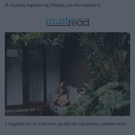
Η εξωτική παραλία της Πάργας που θα λατρέψετε
5 σημάδια ότι το σπίτι σου χρειάζεται επειγόντως summer reset