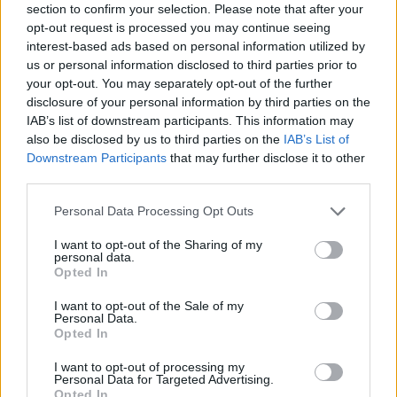
section to confirm your selection. Please note that after your
opt-out request is processed you may continue seeing
interest-based ads based on personal information utilized by
us or personal information disclosed to third parties prior to
your opt-out. You may separately opt-out of the further
disclosure of your personal information by third parties on the
IAB’s list of downstream participants. This information may
«Όλο αυτό ξεκίνησε, επειδή
also be disclosed by us to third parties on the
IAB’s List of
Downstream Participants
that may further disclose it to other
έφτασα στην ηλικία που είμαι τώρα
third parties.
και κατάλαβα ότι έμπαινα σε μια
Please note that this website/app uses one or more Google
Personal Data Processing Opt Outs
services and may gather and store information including but
πολύ σημαντική φάση της ζωής
not limited to your visit or usage behaviour. You may click to
I want to opt-out of the Sharing of my
personal data.
μου, αλλά κανείς δεν μου έδινε να
grant or deny consent to Google and its third-party tags to
Opted In
use your data for below specified purposes in below Google
καταλάβω ότι έχω την ίδια αξία
consent section.
I want to opt-out of the Sale of my
Personal Data.
που μου έλεγαν πως είχα όταν
Opted In
λειτουργούσαν οι ωοθήκες μου».
I want to opt-out of processing my
Personal Data for Targeted Advertising.
Opted In