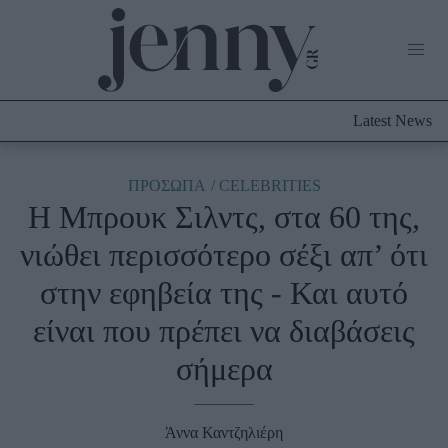
Life Now
What's New
Travel
Latest News
Culture
City Blogging
ABOUT US
ΔΙΑΦΗΜΙΣΤΕΙΤΕ
ΕΠΙΚΟΙΝΩΝΙΑ
ΠΡΟΣΩΠΑ
CELEBRITIES
Η Μπρουκ Σιλντς, στα 60 της,
Fashion
νιώθει περισσότερο σέξι απ’ ότι
Shopping
στην εφηβεία της - Και αυτό
Styling Tips
Fashion News
είναι που πρέπει να διαβάσεις
σήμερα
Beauty - Ομορφιά
Skincare
Άννα Καντζηλιέρη
Μαλλιά - Νύχια