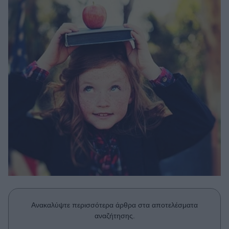
Μακιγιάζ
Beauty News
Well being
Ψυχολογία
Υγεία + Διατροφή
Σχέσεις & Σεξ
Fitness
Woman Power
Parenting
Working Girl
Real Women
Ανακαλύψτε περισσότερα άρθρα στα αποτελέσματα
Πρόσωπα
αναζήτησης.