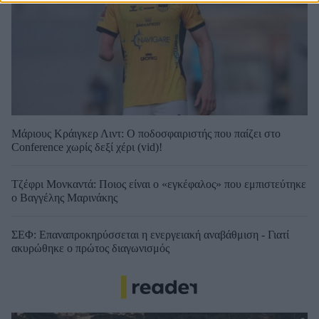
Μάριους Κράιγκερ Λιντ: Ο ποδοσφαιριστής που παίζει στο
Conference χωρίς δεξί χέρι (vid)!
Τζέφρι Μονκαντά: Ποιος είναι ο «εγκέφαλος» που εμπιστεύτηκε
ο Βαγγέλης Μαρινάκης
ΣΕΦ: Επαναπροκηρύσσεται η ενεργειακή αναβάθμιση - Γιατί
ακυρώθηκε ο πρώτος διαγωνισμός