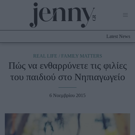
Life Now
What's New
Travel
Latest News
Culture
City Blogging
ABOUT US
ΔΙΑΦΗΜΙΣΤΕΙΤΕ
ΕΠΙΚΟΙΝΩΝΙΑ
REAL LIFE
FAMILY MATTERS
Πώς να ενθαρρύνετε τις φιλίες
Fashion
του παιδιού στο Νηπιαγωγείο
Shopping
Styling Tips
Fashion News
6 Νοεμβρίου 2015
Beauty - Ομορφιά
Skincare
Μαλλιά - Νύχια