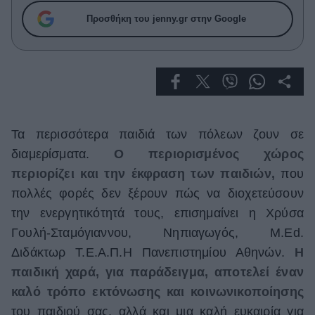
Celebrities
Προσθήκη του jenny.gr στην Google
Συνεντεύξεις
Who
True Stories
Ask the Guru
Success Stories
Ζώδια
Τα περισσότερα παιδιά των πόλεων ζουν σε
διαμερίσματα.
Ο περιορισμένος χώρος
περιορίζει και την έκφραση των παιδιών,
που
Living
πολλές φορές δεν ξέρουν πώς να διοχετεύσουν
την ενεργητικότητά τους, επισημαίνει η Χρύσα
Deco
Γουλή-Σταμόγιαννου, Νηπιαγωγός, M.Ed.
Cooking
Green
Διδάκτωρ Τ.Ε.Α.Π.Η Πανεπιστημίου Αθηνών.
Η
παιδική χαρά, για παράδειγμα, αποτελεί έναν
Αφιερώματα
καλό τρόπο εκτόνωσης και κοινωνικοποίησης
του παιδιού σας, αλλά και μια καλή ευκαιρία για