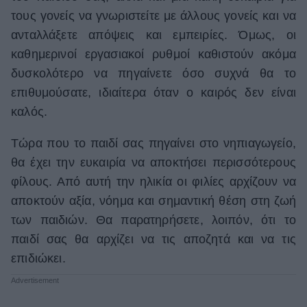
τους γονείς να γνωριστείτε με άλλους γονείς και να
ΒΟΞ
ανταλλάξετε απόψεις και εμπειρίες. Όμως, οι
καθημερινοί εργασιακοί ρυθμοί καθιστούν ακόμα
Χωρίς Ταμπέλες
δυσκολότερο να πηγαίνετε όσο συχνά θα το
επιθυμούσατε, ιδιαίτερα όταν ο καιρός δεν είναι
καλός.
Women's Forum
Τώρα που το παιδί σας πηγαίνει στο νηπιαγωγείο,
θα έχει την ευκαιρία να αποκτήσει περισσότερους
Hautes Grecians
φίλους. Από αυτή την ηλικία οι φιλίες αρχίζουν να
αποκτούν αξία, νόημα και σημαντική θέση στη ζωή
των παιδιών. Θα παρατηρήσετε, λοιπόν, ότι το
Γάμος
παιδί σας θα αρχίζει να τις αποζητά και να τις
επιδιώκει.
Market News