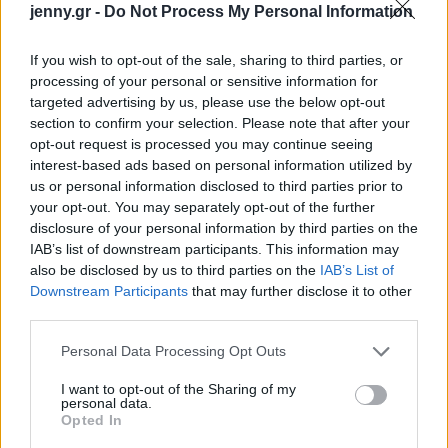
jenny.gr -
Do Not Process My Personal Information
σειρά κινουμένων σχεδίων ή ένα ντοκιμαντέρ (για
παράδειγμα, τα παιδιά ενδιαφέρονται πολύ για τα
If you wish to opt-out of the sale, sharing to third parties, or
ζώα). Και ένα παιχνίδι στον υπολογιστή, με τη
processing of your personal or sensitive information for
δική σας πάντα επίβλεψη, είναι σίγουρο ότι θα τα
targeted advertising by us, please use the below opt-out
ευχαριστούσε και θα τα έφερνε πιο κοντά.
section to confirm your selection. Please note that after your
opt-out request is processed you may continue seeing
interest-based ads based on personal information utilized by
Κάποια άλλη στιγμή τολμήστε κι εσείς να
us or personal information disclosed to third parties prior to
αφήσετε το παιδί σας σε έναν γονέα με τον οποίο
your opt-out. You may separately opt-out of the further
έχετε γνωριστεί καλύτερα και εμπιστεύεστε
disclosure of your personal information by third parties on the
IAB’s list of downstream participants. This information may
also be disclosed by us to third parties on the
IAB’s List of
Διαβάστε τη συνέχεια στο
infokids.gr
Downstream Participants
that may further disclose it to other
third parties.
Please note that this website/app uses one or more Google
Personal Data Processing Opt Outs
services and may gather and store information including but
ΔΙΑΒΑΖΟΝΤΑΙ ΤΩΡΑ
not limited to your visit or usage behaviour. You may click to
I want to opt-out of the Sharing of my
personal data.
grant or deny consent to Google and its third-party tags to
Opted In
use your data for below specified purposes in below Google