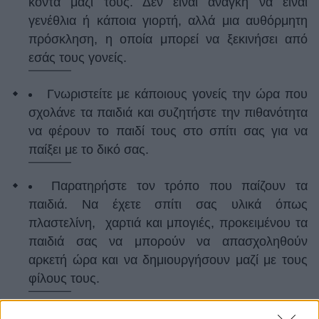
κοντά μαζί τους. Δεν είναι ανάγκη να είναι
γενέθλια ή κάποια γιορτή, αλλά μια αυθόρμητη
πρόσκληση, η οποία μπορεί να ξεκινήσει από
εσάς τους γονείς.
Γνωριστείτε με κάποιους γονείς την ώρα που
σχολάνε τα παιδιά και συζητήστε την πιθανότητα
να φέρουν το παιδί τους στο σπίτι σας για να
παίξει με το δικό σας.
Παρατηρήστε τον τρόπο που παίζουν τα
παιδιά. Να έχετε σπίτι σας υλικά όπως
πλαστελίνη, χαρτιά και μπογιές, προκειμένου τα
παιδιά σας να μπορούν να απασχοληθούν
αρκετή ώρα και να δημιουργήσουν μαζί με τους
φίλους τους.
Διαβάστε τους μια ιστορία, δείτε μαζί τους μια