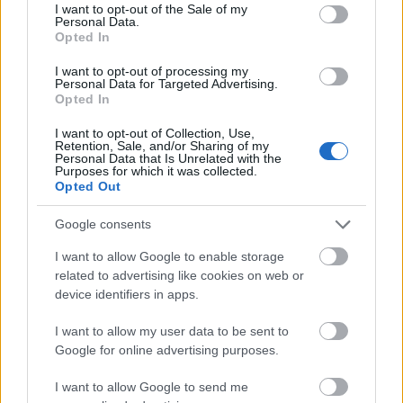
consent section.
I want to opt-out of the Sale of my
Personal Data.
Οι μαμάκηδες του ζωδιακού: Αυτά τα ζώδια είναι
Opted In
συνήθως κολλημένα στη μαμά τους
I want to opt-out of processing my
Personal Data for Targeted Advertising.
Τα 6 σημεία του σπιτιού που δεν χρειάζεται να
Opted In
καθαρίζεις κάθε εβδομάδα
I want to opt-out of Collection, Use,
Retention, Sale, and/or Sharing of my
Personal Data that Is Unrelated with the
3-3-3 rule: Ο κανόνας που θα αλλάξει τον τρόπο
Purposes for which it was collected.
Opted Out
που ντύνεσαι
Google consents
I want to allow Google to enable storage
related to advertising like cookies on web or
device identifiers in apps.
TAGS
ΠΑΙΔΙΑ
ΚΟΙΝΩΝΙΚΟΠΟΙΗΣΗ
ΕΜΠΕΙΡΙΕΣ
ΦΙΛΙΕΣ
ΕΚΤΟΝΩΣΗ
ΝΗΠΙΑΓΩΓΕΙΟ
I want to allow my user data to be sent to
Google for online advertising purposes.
I want to allow Google to send me