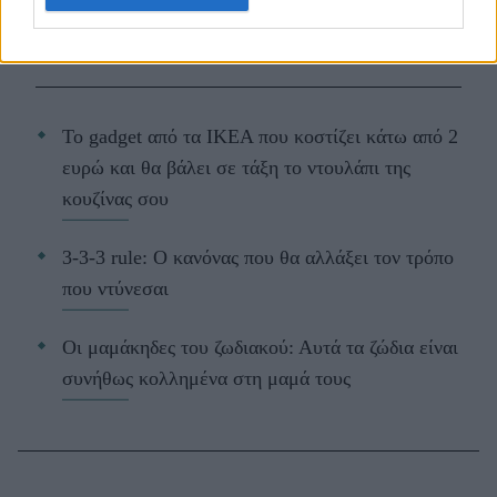
ΔΙΑΒΑΖΟΝΤΑΙ ΤΩΡΑ
Το gadget από τα IKEA που κοστίζει κάτω από 2
ευρώ και θα βάλει σε τάξη το ντουλάπι της
κουζίνας σου
3-3-3 rule: Ο κανόνας που θα αλλάξει τον τρόπο
που ντύνεσαι
Οι μαμάκηδες του ζωδιακού: Αυτά τα ζώδια είναι
συνήθως κολλημένα στη μαμά τους