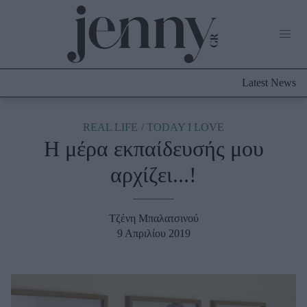
Life Now
What's New
Travel
Latest News
Culture
City Blogging
ABOUT US
ΔΙΑΦΗΜΙΣΤΕΙΤΕ
ΕΠΙΚΟΙΝΩΝΙΑ
REAL LIFE
TODAY I LOVE
Η μέρα εκπαίδευσής μου
Fashion
αρχίζει...!
Shopping
Styling Tips
Fashion News
Τζένη Μπαλατσινού
9 Απριλίου 2019
Beauty - Ομορφιά
Skincare
Μαλλιά - Νύχια