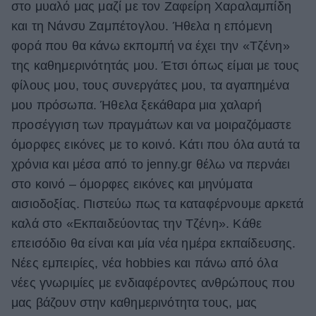
στο μυαλό μας μαζί με τον Ζαφείρη Χαραλαμπίδη
ΒΟΞ
και τη Νάνσυ Ζαμπέτογλου. Ήθελα η επόμενη
φορά που θα κάνω εκπομπή να έχει την «Τζένη»
της καθημερινότητάς μου. Έτσι όπως είμαι με τους
Χωρίς Ταμπέλες
φίλους μου, τους συνεργάτες μου, τα αγαπημένα
μου πρόσωπα. Ήθελα ξεκάθαρα μια χαλαρή
προσέγγιση των πραγμάτων και να μοιραζόμαστε
Women's Forum
όμορφες εικόνες με το κοινό. Κάτι που όλα αυτά τα
χρόνια και μέσα από το jenny.gr θέλω να περνάει
Hautes Grecians
στο κοινό – όμορφες εικόνες και μηνύματα
αισιοδοξίας. Πιστεύω πως τα καταφέρνουμε αρκετά
καλά στο «Εκπαιδεύοντας την Τζένη». Κάθε
Γάμος
επεισόδιο θα είναι και μία νέα ημέρα εκπαίδευσης.
Νέες εμπειρίες, νέα hobbies και πάνω από όλα
νέες γνωριμίες με ενδιαφέροντες ανθρώπους που
Market News
μας βάζουν στην καθημερινότητα τους, μας