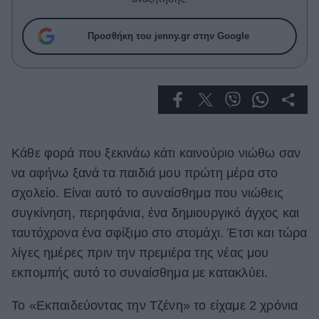
Celebrities
Συνεντεύξεις
Προσθήκη του jenny.gr στην Google
Who
True Stories
Ask the Guru
Success Stories
Ζώδια
Κάθε φορά που ξεκινάω κάτι καινούριο νιώθω σαν
να αφήνω ξανά τα παιδιά μου πρώτη μέρα στο
Living
σχολείο. Είναι αυτό το συναίσθημα που νιώθεις
συγκίνηση, περηφάνια, ένα δημιουργικό άγχος και
Deco
ταυτόχρονα ένα σφίξιμο στο στομάχι. Έτσι και τώρα
Cooking
λίγες ημέρες πριν την πρεμιέρα της νέας μου
Green
εκπομπής αυτό το συναίσθημα με κατακλύει.
Αφιερώματα
Το «Εκπαιδεύοντας την Τζένη» το είχαμε 2 χρόνια