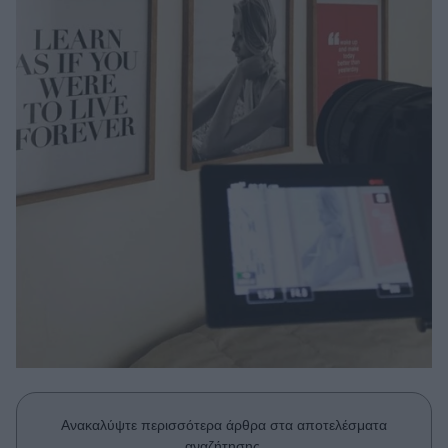
Μακιγιάζ
Beauty News
Well being
Ψυχολογία
Υγεία + Διατροφή
Σχέσεις & Σεξ
Fitness
Woman Power
Parenting
Working Girl
Real Women
Πρόσωπα
Ανακαλύψτε περισσότερα άρθρα στα αποτελέσματα
αναζήτησης.