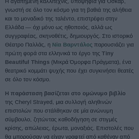
Η αγαπημένη καλλιτέχνις, υποψήφια για Όσκαρ,
ΒΟΞ
γνωστή σε όλο τον κόσμο για τη βαθιά της αλήθεια
και το μοναδικό της ταλέντο, επιστρέφει στην
Ελλάδα — όχι μόνο ως ηθοποιός, αλλά ως
Χωρίς Ταμπέλες
συγγραφέας, σκηνοθέτις, δημιουργός. Στο ιστορικό
Θέατρο Παλλάς, η
Νία Βαρντάλος
παρουσιάζει για
πρώτη φορά στα ελληνικά το έργο της
Tiny
Women's Forum
Beautiful Things
(Μικρά Όμορφα Πράγματα), ένα
θεατρικό κομμάτι ψυχής που έχει συγκινήσει θεατές
σε όλο τον κόσμο.
Hautes Grecians
Η παράσταση βασίζεται στο ομώνυμο βιβλίο
της Cheryl Strayed, μια συλλογή αληθινών
Γάμος
επιστολών που στάλθηκαν σε μία ανώνυμη
σύμβουλο, ζητώντας καθοδήγηση σε στιγμές
Market News
κρίσης, απώλειας, έρωτα, μοναξιάς. Επιστολές που
θα μπορούσαν να είχαν γραφτεί από καθέναν από