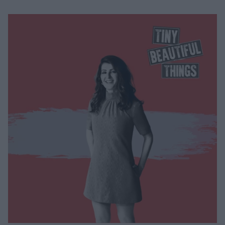
Μακιγιάζ
Beauty News
Well being
Ψυχολογία
Υγεία + Διατροφή
Σχέσεις & Σεξ
Fitness
Woman Power
Parenting
Working Girl
Real Women
Πρόσωπα