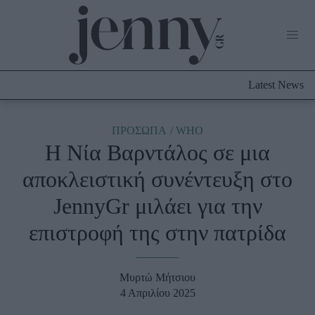
Life Now
What's New
Travel
Latest News
Culture
City Blogging
ABOUT US
ΔΙΑΦΗΜΙΣΤΕΙΤΕ
ΕΠΙΚΟΙΝΩΝΙΑ
ΠΡΟΣΩΠΑ
WHO
H Νία Βαρντάλος σε μια
Fashion
αποκλειστική συνέντευξη στο
Shopping
JennyGr μιλάει για την
Styling Tips
Fashion News
επιστροφή της στην πατρίδα
Beauty - Ομορφιά
Μυρτώ Μήτσιου
Skincare
4 Απριλίου 2025
Μαλλιά - Νύχια