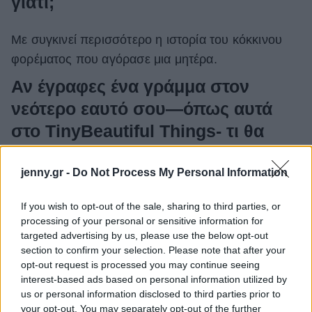
γιατί;
Με συγκινεί περισσότερο η ιστορία του κόκκινου
φορέματος που αγόρασε μια μητέρα.
Αν έγραφες ένα γράμμα στον
νεότερο εαυτό σου—όπως αυτά
στο TinyBeautiful Things- τι θα
έλεγε;
jenny.gr -
Do Not Process My Personal Information
Μην ανησυχείς τόσο πολύ.
If you wish to opt-out of the sale, sharing to third parties, or
Αυτό το θεατρικό έχει απήχηση
processing of your personal or sensitive information for
targeted advertising by us, please use the below opt-out
στο κοινό σε όλο τον κόσμο. Γιατί
section to confirm your selection. Please note that after your
ήταν σημαντικό για εσάς να φέρετε
opt-out request is processed you may continue seeing
interest-based ads based on personal information utilized by
το Tiny Beautiful Things στην
us or personal information disclosed to third parties prior to
Ελλάδα και στα ελληνικά;
your opt-out. You may separately opt-out of the further