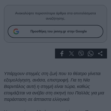
Celebrities
Συνεντεύξεις
Ανακαλύψτε περισσότερα άρθρα στα αποτελέσματα
Who
αναζήτησης.
True Stories
Ask the Guru
Προσθήκη του jenny.gr στην Google
Success Stories
Ζώδια
Living
Υπάρχουν στιγμές στη ζωή που το θέατρο γίνεται
Deco
εξομολόγηση, ανάσα, επιστροφή. Για τη Νία
Cooking
Βαρντάλος αυτή η στιγμή είναι τώρα, καθώς
Green
ετοιμάζεται να ανέβει στη σκηνή του Παλλάς για μια
παράσταση σε άπταιστα ελληνικά
Αφιερώματα