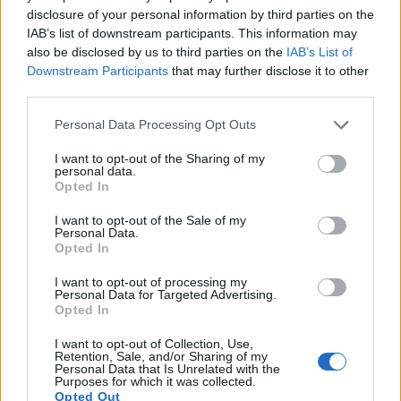
disclosure of your personal information by third parties on the
IAB’s list of downstream participants. This information may
Είμαι τόσο πολύ δεμένη με τις ελληνικές μου ρίζες
also be disclosed by us to third parties on the
IAB’s List of
και όταν αποφασίσαμε με το Σπύρο Κατσαγάνη
Downstream Participants
that may further disclose it to other
third parties.
-που μετέφρασε και έκανε συν-σκηνοθεσία- να
ανεβάσουμε το έργο στην Αθήνα, ένιωσα αυτό το
Please note that this website/app uses one or more Google
Personal Data Processing Opt Outs
services and may gather and store information including but
φοβερό αίσθημα πρόκλησης που λατρεύω.
not limited to your visit or usage behaviour. You may click to
I want to opt-out of the Sharing of my
Πιστεύω ότι είναι σημαντικό να αναλαμβάνουμε
personal data.
grant or deny consent to Google and its third-party tags to
Opted In
καλλιτεχνικές δουλειές που μας βγάζουν από τη
use your data for below specified purposes in below Google
consent section.
ζώνη άνεση.
I want to opt-out of the Sale of my
Personal Data.
Opted In
I want to opt-out of processing my
Personal Data for Targeted Advertising.
Opted In
I want to opt-out of Collection, Use,
Retention, Sale, and/or Sharing of my
Personal Data that Is Unrelated with the
Purposes for which it was collected.
Opted Out