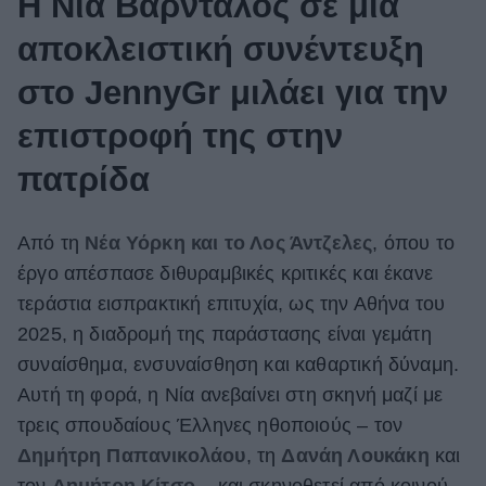
H Νία Βαρντάλος σε μια
αποκλειστική συνέντευξη
στο JennyGr μιλάει για την
επιστροφή της στην
πατρίδα
Από τη
Νέα Υόρκη και το Λος Άντζελες
, όπου το
έργο απέσπασε διθυραμβικές κριτικές και έκανε
τεράστια εισπρακτική επιτυχία, ως την Αθήνα του
2025, η διαδρομή της παράστασης είναι γεμάτη
συναίσθημα, ενσυναίσθηση και καθαρτική δύναμη.
Αυτή τη φορά, η Νία ανεβαίνει στη σκηνή μαζί με
τρεις σπουδαίους Έλληνες ηθοποιούς – τον
Δημήτρη Παπανικολάου
, τη
Δανάη Λουκάκη
και
τον
Δημήτρη Κίτσο
– και σκηνοθετεί από κοινού