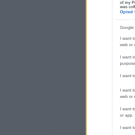
of my P
was col
Opted 
Google 
I want t
web or d
I want t
purpose
I want 
I want t
web or d
I want t
or app.
I want t