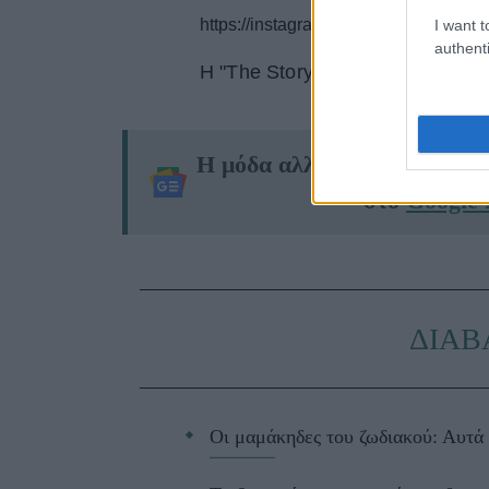
https://instagram.com/p/CBh4ZCFBn
I want t
authenti
Η "The Story Shoulder Bag" είν
Η μόδα αλλάζει — και το J
στο
Google
ΔΙΑΒ
Οι μαμάκηδες του ζωδιακού: Αυτά 