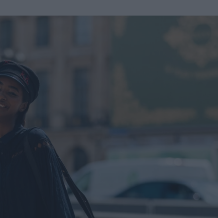
u
ies
Χωρίς Ταμπέλες
Market News