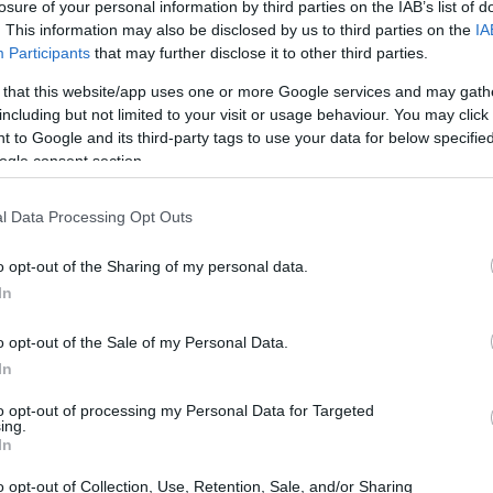
losure of your personal information by third parties on the IAB’s list of
. This information may also be disclosed by us to third parties on the
IA
Participants
that may further disclose it to other third parties.
 that this website/app uses one or more Google services and may gath
including but not limited to your visit or usage behaviour. You may click 
 to Google and its third-party tags to use your data for below specifi
ogle consent section.
ρμόζεται και την κάνει ευέλικτη, και χρυσαφένια
οία περνάς τα δάχτυλά σου και την κρατάς ως clutch
l Data Processing Opt Outs
o opt-out of the Sharing of my personal data.
Y/
In
o opt-out of the Sale of my Personal Data.
εσουάρ που θα κάνει κάθε εμφάνιση statement. Οι
In
άξει ήδη στις εμφανίσεις τους και αναμένεται να γίνει
to opt-out of processing my Personal Data for Targeted
ing.
In
o opt-out of Collection, Use, Retention, Sale, and/or Sharing