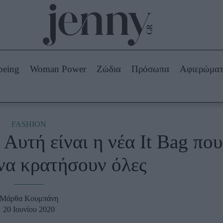
Beauty -
Ομορφιά
ABOUT US
ΔΙΑΦΗΜΙΣΤΕΙΤΕ
ΕΠΙΚΟΙΝΩΝΙΑ
being
Woman Power
Ζώδια
Πρόσωπα
Αφιερώμα
Skincare
ws
Μαλλιά - Νύχια
Μακιγιάζ
Beauty News
FASHION
Aυτή είναι η νέα It Bag που
πα
Ζώδια
να κρατήσουν όλες
Μάρθα Κουμπάνη
20 Ιουνίου 2020