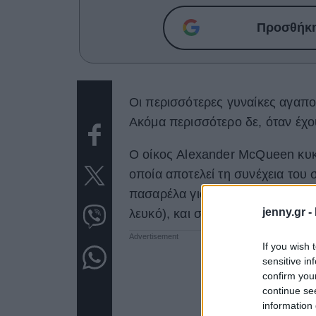
Προσθήκη 
Οι περισσότερες γυναίκες αγαπούν
Ακόμα περισσότερο δε, όταν έχου
Ο οίκος Alexander McQueen κυκλ
οποία αποτελεί τη συνέχεια του
πασαρέλα για τη σεζόν Άνοιξη/Κ
jenny.gr -
λευκό), και σε τέσσερα διαφορετι
If you wish 
sensitive in
confirm you
continue se
information 