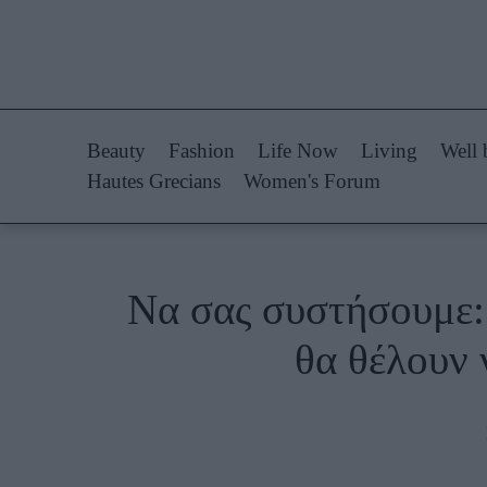
Life Now
Fashion
What's New
Shopping
Beauty
Fashion
Life Now
Living
Well 
Travel
Styling Tips
Hautes Grecians
Women's Forum
Culture
Fashion Ne
City Blogging
Nα σας συστήσουμε: 
Woman Power
Πρόσω
θα θέλουν 
Parenting
Celebrities
Working Girl
Συνεντεύξεις
Real Women
Who
True Stories