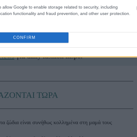
GE/
o allow Google to enable storage related to security, including
cation functionality and fraud prevention, and other user protection.
αι διαθέσιμη στο Alexandermcqueen.com
CONFIRM
ennyGr είναι πάντα μπροστά. Ακολούθησέ μας
 News
για daily fashion inspo.
ΑΖΟΝΤΑΙ ΤΩΡΑ
τα ζώδια είναι συνήθως κολλημένα στη μαμά τους