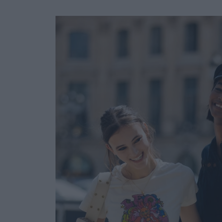
Ask the Gur
Success Stor
Αφιερώματα
ΒΟΞ
Hautes Grecians
Γάμος