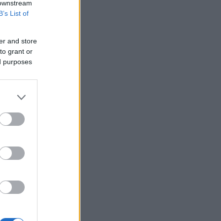
 downstream
B’s List of
er and store
to grant or
ed purposes