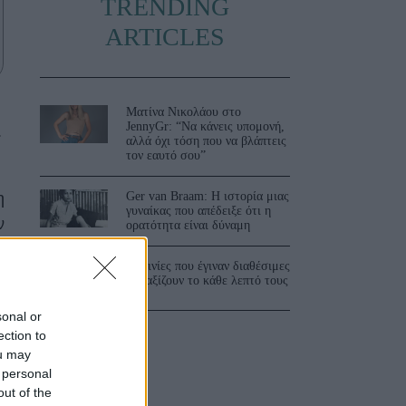
TRENDING
ARTICLES
Ματίνα Νικολάου στο
JennyGr: “Να κάνεις υπομονή,
.
αλλά όχι τόση που να βλάπτεις
τον εαυτό σου”
Ger van Braam: Η ιστορία μιας
η
γυναίκας που απέδειξε ότι η
ν
ορατότητα είναι δύναμη
3 ταινίες που έγιναν διαθέσιμες
και αξίζουν το κάθε λεπτό τους
sonal or
ection to
ou may
 personal
out of the