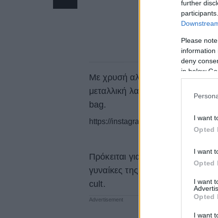
further disc
participants
Downstream 
Please note
information 
deny consent
in below Go
Με χρυσή αλυσίδα, η οποία προσα
μεταλλική λαβή, μέσα από την οπ
Persona
bag.
I want t
https://instagram.com/p/CBf9PEAjYb
Opted 
I want t
Πρόκειται για ένα διαχρονικό αξ
Opted 
γυναίκες της μόδας την έχουν εντ
I want 
cult.
Advertis
Opted 
I want t