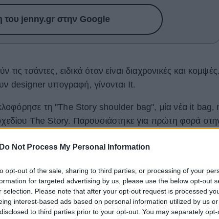
του jenny.gr στην Google
 τις τσάντες, ειδικά όταν είναι διαχρονικές και κομψές
ν designer υπογραφή, γίνονται It.
οφόρησε τη "The Story shoulder bag", μία νέα it bag, 
 σχεδίου The Story. Παρουσιάστηκε για πρώτη φορά στη
αλοκαίρι 2020, κυκλοφορεί σε δύο χρώματα (μαύρο και
Do Not Process My Personal Information
κά σχέδια.
to opt-out of the sale, sharing to third parties, or processing of your per
formation for targeted advertising by us, please use the below opt-out s
r selection. Please note that after your opt-out request is processed y
eing interest-based ads based on personal information utilized by us or
disclosed to third parties prior to your opt-out. You may separately opt-