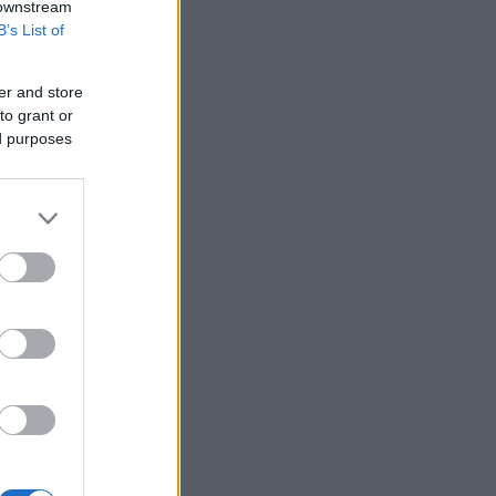
 downstream
B’s List of
er and store
to grant or
ed purposes