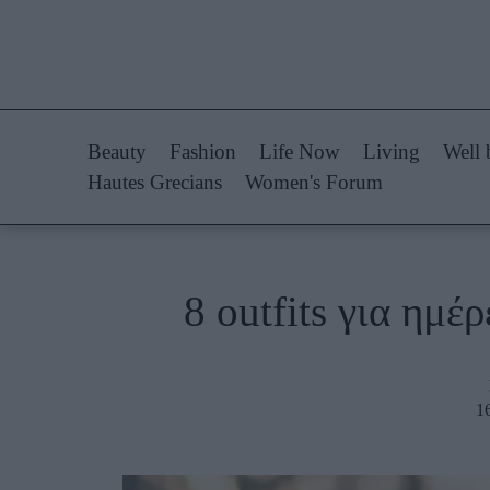
Life Now
Fashion
What's New
Shopping
Beauty
Fashion
Life Now
Living
Well 
Travel
Styling Tips
Hautes Grecians
Women's Forum
Culture
Fashion Ne
City Blogging
8 outfits για ημέ
Woman Power
Πρόσω
Parenting
Celebrities
1
Working Girl
Συνεντεύξεις
Real Women
Who
True Stories