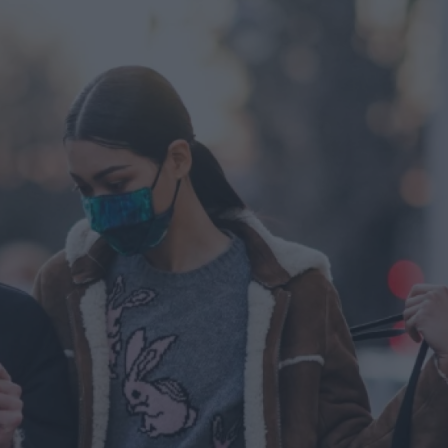
u
ies
Χωρίς Ταμπέλες
Market News