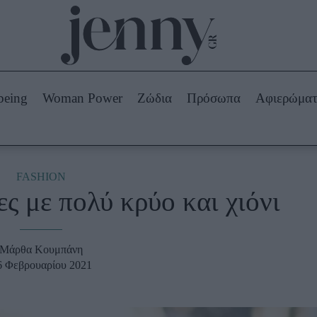
Beauty -
Ομορφιά
ABOUT US
ΔΙΑΦΗΜΙΣΤΕΙΤΕ
ΕΠΙΚΟΙΝΩΝΙΑ
being
Woman Power
Ζώδια
Πρόσωπα
Αφιερώμα
Skincare
ws
Μαλλιά - Νύχια
Μακιγιάζ
Beauty News
FASHION
ρες με πολύ κρύο και χιόνι
πα
Ζώδια
Μάρθα Κουμπάνη
6 Φεβρουαρίου 2021