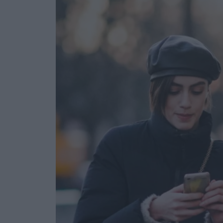
Ask the Gur
Success Stor
Αφιερώματα
ΒΟΞ
Hautes Grecians
Γάμος