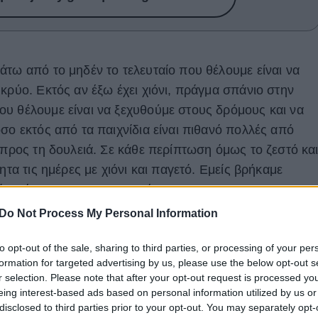
άτω από το μηδέν το τελευταίο που θέλουμε είναι να
κρύο. Εκτός αν έξω έχει χιόνι, πράγμα σπάνιο στην
υ θέλουμε είναι να ξεχυθούμε στους δρόμους και να
σο εκτός από τα παιχνίδια είναι πιθανό πολλές από
 προς τη δουλειά. Σε κάθε περίπτωση όμως το ζεστό κα
ητα τις ημέρες με χιόνι και παγετό. Εμείς βρήκαμε
είτε μέρες σαν την σημερινή.
Do Not Process My Personal Information
α είναι φυσικά οι μεγάλοι πρωταγωνιστές, μαζί με
δυση ή αντιολισθητικές.
to opt-out of the sale, sharing to third parties, or processing of your per
formation for targeted advertising by us, please use the below opt-out s
r selection. Please note that after your opt-out request is processed y
eing interest-based ads based on personal information utilized by us or
disclosed to third parties prior to your opt-out. You may separately opt-