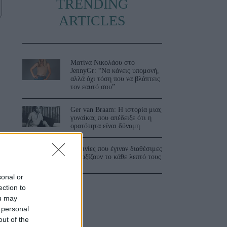
TRENDING
ARTICLES
Ματίνα Νικολάου στο
JennyGr: “Να κάνεις υπομονή,
αλλά όχι τόση που να βλάπτεις
τον εαυτό σου”
ι
Ger van Braam: Η ιστορία μιας
γυναίκας που απέδειξε ότι η
ορατότητα είναι δύναμη
3 ταινίες που έγιναν διαθέσιμες
και αξίζουν το κάθε λεπτό τους
sonal or
ection to
ou may
 personal
out of the