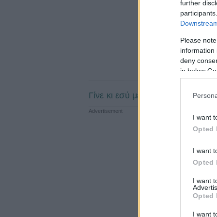
further disc
participants
Downstream 
Please note
information 
deny consent
in below Go
Γίνε κι εσύ μέλος μόνο με 6€/ έ
Persona
I want t
Opted 
I want t
Opted 
I want 
Advertis
Opted 
I want t