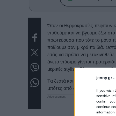
Όταν οι θερμοκρασίες πέφτουν κ
ντυθούμε και να βγούμε έξω στο 
πρωτεύουσα που τότε το μόνο πο
παίξουμε σαν μικρά παιδιά. Ωστό
εσάς να πρέπει να μετακινηθείτε
άνετο ντύσιμο γίνεται προτεραιότ
μερικές stylish ιδέες για να ντυθ
jenny.gr -
Tα ζεστά και statement πανωφόρι
μπότες από δέρμα, γούνινη επέν
If you wish 
sensitive in
confirm you
continue se
information 