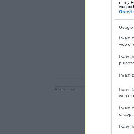
of my P
was col
Opted 
Google 
I want t
web or d
I want t
purpose
I want 
I want t
web or d
I want t
or app.
I want t