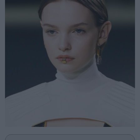
Μακιγιάζ
Beauty News
Well being
Ψυχολογία
Υγεία + Διατροφή
Σχέσεις & Σεξ
Fitness
Woman Power
Parenting
Working Girl
Real Women
Πρόσωπα