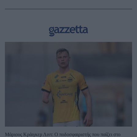
Μάριους Κράιγκερ Λιντ: Ο ποδοσφαιριστής που παίζει στο