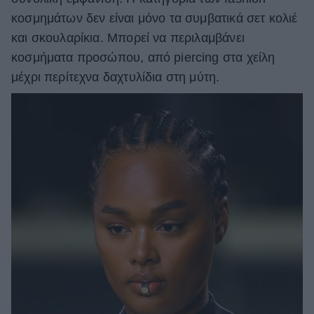
κοσμημάτων δεν είναι μόνο τα συμβατικά σετ κολιέ
ΒΟΞ
και σκουλαρίκια. Μπορεί να περιλαμβάνει
κοσμήματα προσώπου, από piercing στα χείλη
Χωρίς Ταμπέλες
μέχρι περίτεχνα δαχτυλίδια στη μύτη.
Women's Forum
Hautes Grecians
Γάμος
Market News