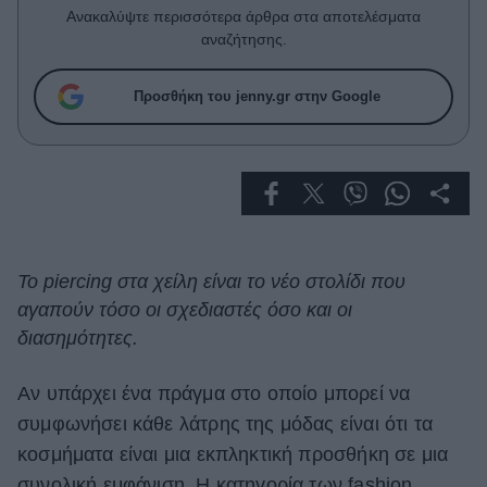
Celebrities
Ανακαλύψτε περισσότερα άρθρα στα αποτελέσματα
Συνεντεύξεις
αναζήτησης.
Who
True Stories
Προσθήκη του jenny.gr στην Google
Ask the Guru
Success Stories
Ζώδια
Living
Το piercing στα χείλη είναι το νέο στολίδι που
αγαπούν τόσο οι σχεδιαστές όσο και οι
Deco
διασημότητες.
Cooking
Green
Αν υπάρχει ένα πράγμα στο οποίο μπορεί να
συμφωνήσει κάθε λάτρης της μόδας είναι ότι τα
Αφιερώματα
κοσμήματα είναι μια εκπληκτική προσθήκη σε μια
συνολική εμφάνιση. Η κατηγορία των fashion