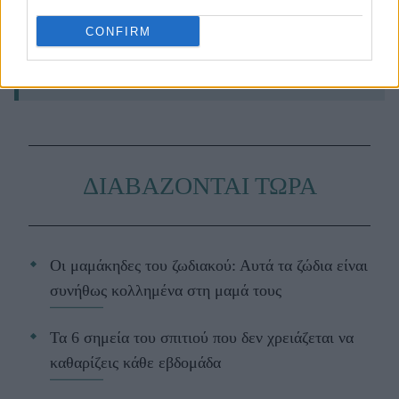
είναι πάντα μπροστά. Ακολούθησέ
CONFIRM
μας στο
Google News
για daily
fashion inspo.
ΔΙΑΒΑΖΟΝΤΑΙ ΤΩΡΑ
Οι μαμάκηδες του ζωδιακού: Αυτά τα ζώδια είναι
συνήθως κολλημένα στη μαμά τους
Τα 6 σημεία του σπιτιού που δεν χρειάζεται να
καθαρίζεις κάθε εβδομάδα