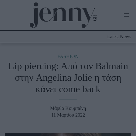
Life Now
What's New
Travel
Latest News
Culture
City Blogging
ABOUT US
ΔΙΑΦΗΜΙΣΤΕΙΤΕ
ΕΠΙΚΟΙΝΩΝΙΑ
FASHION
Lip piercing: Aπό τον Balmain
Fashion
στην Angelina Jolie η τάση
Shopping
κάνει come back
Styling Tips
Fashion News
Μάρθα Κουμπάνη
Beauty - Ομορφιά
11 Μαρτίου 2022
Skincare
Μαλλιά - Νύχια