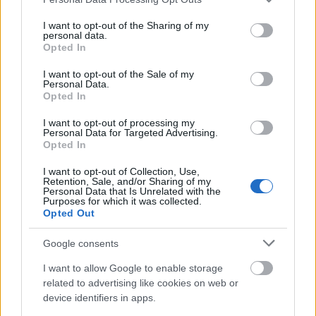
services and may gather and store information including but
φόρεμα Balmain, με μια ιδιαίτερη λεπτομέρεια που
not limited to your visit or usage behaviour. You may click to
I want to opt-out of the Sharing of my
τράβηξε την προσοχή του κοινού: ένα piercing στα
personal data.
grant or deny consent to Google and its third-party tags to
Opted In
χείλη που έφτανε μέχρι το πηγούνι της.
use your data for below specified purposes in below Google
consent section.
I want to opt-out of the Sale of my
Personal Data.
Και δεν ξέρουμε αν η Angelina τρύπησε τα χείλη
Opted In
της ή όχι, πάντως μας έδωσε έμπνευση για εκείνες
I want to opt-out of processing my
τις μέρες που θέλουμε να εντυπωσιάσουμε.
Personal Data for Targeted Advertising.
Opted In
I want to opt-out of Collection, Use,
Retention, Sale, and/or Sharing of my
Personal Data that Is Unrelated with the
Purposes for which it was collected.
Opted Out
Google consents
I want to allow Google to enable storage
related to advertising like cookies on web or
device identifiers in apps.