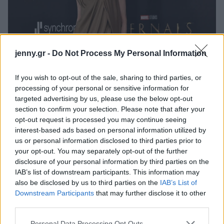
jenny.gr -
Do Not Process My Personal Information
If you wish to opt-out of the sale, sharing to third parties, or
processing of your personal or sensitive information for
targeted advertising by us, please use the below opt-out
section to confirm your selection. Please note that after your
opt-out request is processed you may continue seeing
interest-based ads based on personal information utilized by
us or personal information disclosed to third parties prior to
your opt-out. You may separately opt-out of the further
disclosure of your personal information by third parties on the
IAB’s list of downstream participants. This information may
also be disclosed by us to third parties on the
IAB’s List of
Downstream Participants
that may further disclose it to other
third parties.
Στην πρεμιέρα του Eternals στο Λος Άντζελες τον
περασμένο Νοέμβριο, η Jolie εθεάθη να φοράει ένα
Please note that this website/app uses one or more Google
Personal Data Processing Opt Outs