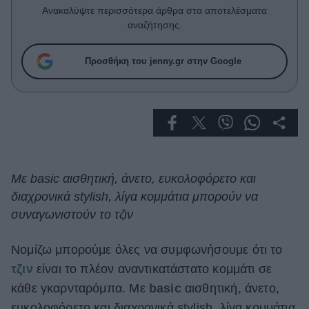
Celebrities
Ανακαλύψτε περισσότερα άρθρα στα αποτελέσματα
Συνεντεύξεις
αναζήτησης.
Who
True Stories
Προσθήκη του jenny.gr στην Google
Ask the Guru
Success Stories
Ζώδια
Living
Mε basic αισθητική, άνετο, ευκολοφόρετο και
διαχρονικά stylish, λίγα κομμάτια μπορούν να
Deco
συναγωνιστούν το τζιν
Cooking
Green
Νομίζω μπορούμε όλες να συμφωνήσουμε ότι το
τζιν
είναι το πλέον αναντικατάστατο κομμάτι σε
Αφιερώματα
κάθε γκαρνταρόμπα. Mε
basic
αισθητική, άνετο,
ευκολοφόρετο και διαχρονικά stylish, λίγα κομμάτια