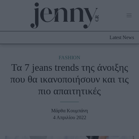
Life Now
What's New
Travel
Latest News
Culture
City Blogging
ABOUT US
ΔΙΑΦΗΜΙΣΤΕΙΤΕ
ΕΠΙΚΟΙΝΩΝΙΑ
FASHION
Τα 7 jeans trends της άνοιξης
Fashion
που θα ικανοποιήσουν και τις
Shopping
πιο απαιτητικές
Styling Tips
Fashion News
Μάρθα Κουμπάνη
Beauty - Ομορφιά
4 Απριλίου 2022
Skincare
Μαλλιά - Νύχια