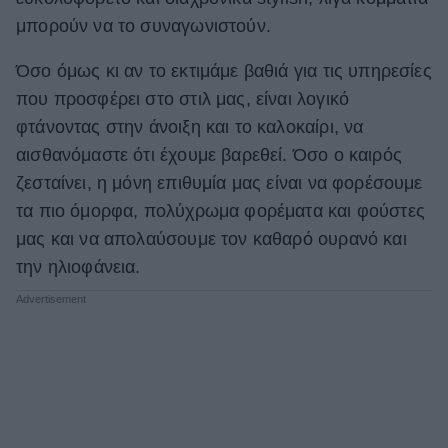
μπορούν να το συναγωνιστούν.
ΒΟΞ
Όσο όμως κι αν το εκτιμάμε βαθιά για τις υπηρεσίες
που προσφέρει στο στιλ μας, είναι λογικό
Χωρίς Ταμπέλες
φτάνοντας στην άνοιξη και το καλοκαίρι, να
αισθανόμαστε ότι έχουμε βαρεθεί. Όσο ο καιρός
Women's Forum
ζεσταίνει, η μόνη επιθυμία μας είναι να φορέσουμε
τα πιο όμορφα, πολύχρωμα φορέματα και φούστες
μας και να απολαύσουμε τον καθαρό ουρανό και
Hautes Grecians
την ηλιοφάνεια.
Γάμος
Market News