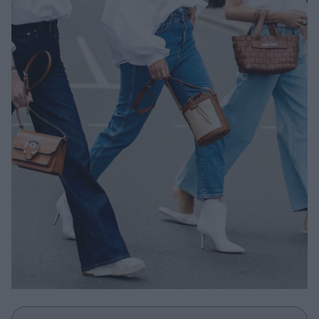
Μακιγιάζ
Beauty News
Well being
Ψυχολογία
Υγεία + Διατροφή
Σχέσεις & Σεξ
Fitness
Woman Power
Parenting
Working Girl
Real Women
Πρόσωπα