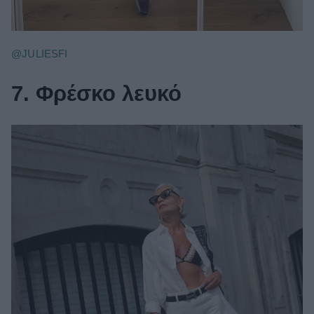
@JULIESFI
7. Φρέσκο λευκό