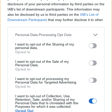
disclosure of your personal information by third parties on the
IAB’s list of downstream participants. This information may
also be disclosed by us to third parties on the
IAB’s List of
Downstream Participants
that may further disclose it to other
third parties.
Please note that this website/app uses one or more Google
Personal Data Processing Opt Outs
services and may gather and store information including but
not limited to your visit or usage behaviour. You may click to
I want to opt-out of the Sharing of my
personal data.
grant or deny consent to Google and its third-party tags to
Opted In
use your data for below specified purposes in below Google
consent section.
I want to opt-out of the Sale of my
Personal Data.
Opted In
I want to opt-out of processing my
Personal Data for Targeted Advertising.
Opted In
I want to opt-out of Collection, Use,
Retention, Sale, and/or Sharing of my
Personal Data that Is Unrelated with the
Purposes for which it was collected.
Opted Out