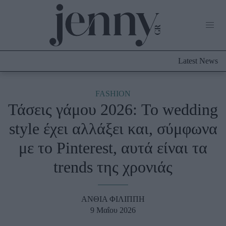
Life Now
What's New
Travel
Latest News
Culture
City Blogging
ABOUT US
ΔΙΑΦΗΜΙΣΤΕΙΤΕ
ΕΠΙΚΟΙΝΩΝΙΑ
FASHION
Τάσεις γάμου 2026: To wedding
Fashion
style έχει αλλάξει και, σύμφωνα
Shopping
με το Pinterest, αυτά είναι τα
Styling Tips
Fashion News
trends της χρονιάς
Beauty - Ομορφιά
ΑΝΘΙΑ ΦΙΛΙΠΠΗ
Skincare
9 Μαΐου 2026
Μαλλιά - Νύχια