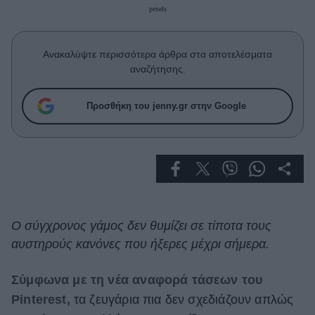
Celebrities
pexels
Συνεντεύξεις
Who
Ανακαλύψτε περισσότερα άρθρα στα αποτελέσματα
True Stories
αναζήτησης.
Ask the Guru
Success Stories
Προσθήκη του jenny.gr στην Google
Ζώδια
Living
Deco
Ο σύγχρονος γάμος δεν θυμίζει σε τίποτα τους
Cooking
αυστηρούς κανόνες που ήξερες μέχρι σήμερα.
Green
Σύμφωνα με τη νέα αναφορά τάσεων του
Αφιερώματα
Pinterest,
τα ζευγάρια πια δεν σχεδιάζουν απλώς