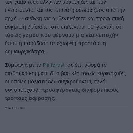
τον γάμο τους αλλά τον οραματίζονται, τον
ΒΟΞ
ονειρεύονται και τον επαναπροσδιορίζουν από την
αρχή. Η ανάγκη για αυθεντικότητα και προσωπική
έκφραση βρίσκεται στο επίκεντρο, οδηγώντας
σε
Χωρίς Ταμπέλες
τάσεις γάμου που φέρνουν μια νέα «εποχή»
όπου η παράδοση υποχωρεί μπροστά στη
δημιουργικότητα.
Women's Forum
Σύμφωνα με το
Pinterest
, σε ό,τι αφορά το
αισθητικό κομμάτι, δύο βασικές τάσεις κυριαρχούν,
Hautes Grecians
οι οποίες μάλιστα δεν συγκρούονται, αλλά
συνυπάρχουν,
προσφέροντας διαφορετικούς
τρόπους έκφρασης.
Γάμος
Market News