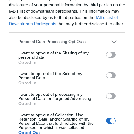
disclosure of your personal information by third parties on the
IAB’s list of downstream participants. This information may
also be disclosed by us to third parties on the
IAB’s List of
Downstream Participants
that may further disclose it to other
third parties.
Please note that this website/app uses one or more Google
Personal Data Processing Opt Outs
services and may gather and store information including but
not limited to your visit or usage behaviour. You may click to
I want to opt-out of the Sharing of my
personal data.
grant or deny consent to Google and its third-party tags to
Opted In
use your data for below specified purposes in below Google
consent section.
I want to opt-out of the Sale of my
Personal Data.
Opted In
I want to opt-out of processing my
Personal Data for Targeted Advertising.
Opted In
I want to opt-out of Collection, Use,
Retention, Sale, and/or Sharing of my
Personal Data that Is Unrelated with the
Purposes for which it was collected.
Παράλληλα, η έννοια του «sensory styling»
Opted Out