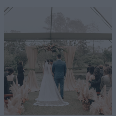
Μακιγιάζ
Beauty News
Well being
Ψυχολογία
Υγεία + Διατροφή
Σχέσεις & Σεξ
Fitness
Woman Power
Parenting
Working Girl
Real Women
Πρόσωπα