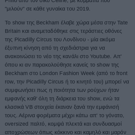
Philo από τον οίκο Celine, με κομμάτια που
"μιλούν" σε κάθε γυναίκα του 2019.
ΒΟΞ
Το show της Beckham έλαβε χώρα μέσα στην Tate
Britain και αναμεταδόθηκε στις τεράστιες οθόνες
Χωρίς Ταμπέλες
της Picadilly Circus του Λονδίνου - μία ακόμα
έξυπνη κίνηση από τη σχεδιάστρια για να
Women's Forum
ανακοινώσει το νέο της κανάλι στο Youtube. Απ'
όπου κι αν παρακολούθησε κανείς το show της
Beckham στο London Fashion Week (από το front
Hautes Grecians
row, την Picadilly Circus ή το κινητό του) μπορεί να
συμφωνήσει πως η ποιότητα των ρούχων ήταν
εμφανής καθ' όλη τη διάρκεια του show, ενώ τα
Γάμος
κλασικά VB στοιχεία έκαναν ξανά την εμφάνισή
τους. Αέρινα φορέματα μέχρι κάτω απ' το γόνατο,
Market News
oversized παλτό, κομψά πλεκτά και συνδυασμοί
αποχρώσεων όπως κόκκινο και καμηλό και μαρόν