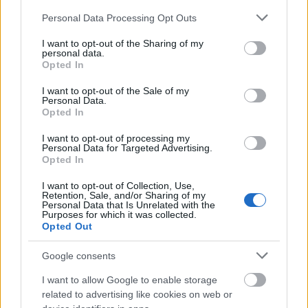
Please note that this website/app uses one or more Google
Personal Data Processing Opt Outs
services and may gather and store information including but
not limited to your visit or usage behaviour. You may click to
I want to opt-out of the Sharing of my
personal data.
grant or deny consent to Google and its third-party tags to
Opted In
use your data for below specified purposes in below Google
consent section.
I want to opt-out of the Sale of my
Personal Data.
Opted In
I want to opt-out of processing my
Personal Data for Targeted Advertising.
Opted In
I want to opt-out of Collection, Use,
Retention, Sale, and/or Sharing of my
Personal Data that Is Unrelated with the
Purposes for which it was collected.
Opted Out
Google consents
I want to allow Google to enable storage
related to advertising like cookies on web or