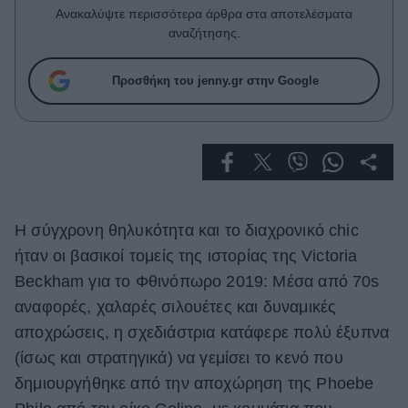
Celebrities
Ανακαλύψτε περισσότερα άρθρα στα αποτελέσματα
Συνεντεύξεις
αναζήτησης.
Who
True Stories
Προσθήκη του jenny.gr στην Google
Ask the Guru
Success Stories
Ζώδια
Η σύγχρονη θηλυκότητα και το διαχρονικό chic
Living
ήταν οι βασικοί τομείς της ιστορίας της Victoria
Deco
Beckham για το Φθινόπωρο 2019: Μέσα από 70s
Cooking
αναφορές, χαλαρές σιλουέτες και δυναμικές
Green
αποχρώσεις, η σχεδιάστρια κατάφερε πολύ έξυπνα
(ίσως και στρατηγικά) να γεμίσει το κενό που
Αφιερώματα
δημιουργήθηκε από την αποχώρηση της Phoebe