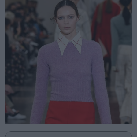
Μακιγιάζ
Beauty News
Well being
Ψυχολογία
Υγεία + Διατροφή
Σχέσεις & Σεξ
Fitness
Woman Power
Parenting
Working Girl
Real Women
Πρόσωπα