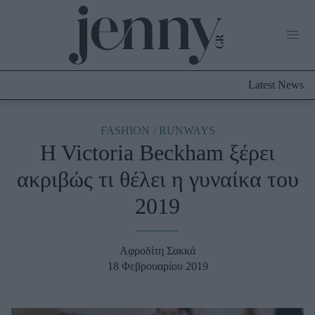
Life Now
What's New
Travel
Latest News
Culture
City Blogging
ABOUT US
ΔΙΑΦΗΜΙΣΤΕΙΤΕ
ΕΠΙΚΟΙΝΩΝΙΑ
FASHION
RUNWAYS
H Victoria Beckham ξέρει
Fashion
ακριβώς τι θέλει η γυναίκα του
Shopping
2019
Styling Tips
Fashion News
Αφροδίτη Σακκά
Beauty - Ομορφιά
18 Φεβρουαρίου 2019
Skincare
Μαλλιά - Νύχια