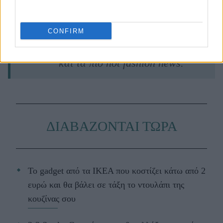
Ακολουθήστε το
jenny.gr
στο
google
news
και μάθετε τα πάντα γύρω από
CONFIRM
τις τάσεις της μόδας, τα τέλεια outfits
και τα πιο hot fashion news.
ΔΙΑΒΑΖΟΝΤΑΙ ΤΩΡΑ
Το gadget από τα IKEA που κοστίζει κάτω από 2
ευρώ και θα βάλει σε τάξη το ντουλάπι της
κουζίνας σου