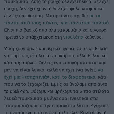
πουκάμισο
. Αυτό το ρούχο δεν έχει ηλικία, δεν έχει
ΒΟΞ
εποχή, δεν έχει χρονιά, δεν έχει φύλο και φυσικά
δεν έχει περίσταση.
Μπορεί να φορεθεί
με τα
πάντα, από τους πάντες, για πάντα και παντού
.
Χωρίς Ταμπέλες
Είναι πιο βασικό από όλα τα κομμάτια και σίγουρα
πρέπει να υπάρχει μέσα στη
ντουλάπα
καθενός.
Women's Forum
Υπάρχουν όμως και μερικές φορές που ναι, θέλεις
να φορέσεις ένα λευκό πουκάμισο, αλλά θέλεις και
κάτι παραπάνω.
Θέλεις ένα πουκάμισο που ναι
Hautes Grecians
μεν να είναι λευκό, αλλά να έχει ένα twist,
να
έχει μια «τσαχπινιά», κάτι το διαφορετικό
, κάτι
που να το ξεχωρίζει
. Εμείς σε βγάλαμε από αυτό
Γάμος
το αδιέξοδο, ψάξαμε και βρήκαμε
τα 5 πιο στιλάτα
λευκά πουκάμισα με ένα cool twist και στα
Market News
παρουσιάζουμε στην παρακάτω λίστα
. Αγόρασε
το αγαπημένο σου με ένα απλό κλικ. Καλά ψώνια!