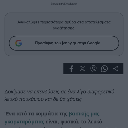
Celebrities
Instagram/chloecleroux
Συνεντεύξεις
Who
Ανακαλύψτε περισσότερα άρθρα στα αποτελέσματα
True Stories
αναζήτησης.
Ask the Guru
Success Stories
Προσθήκη του jenny.gr στην Google
Ζώδια
Living
Deco
Δοκίμασε να επενδύσεις σε ένα λίγο διαφορετικό
Cooking
λευκό πουκάμισο και δε θα χάσεις
Green
Ένα από τα κομμάτια της
βασικής μας
Αφιερώματα
γκαρνταρόμπας
είναι, φυσικά, το λευκό