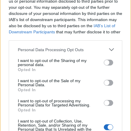
us or personal information disclosed to third parties prior to
your opt-out. You may separately opt-out of the further
disclosure of your personal information by third parties on the
IAB’s list of downstream participants. This information may
also be disclosed by us to third parties on the
IAB’s List of
Downstream Participants
that may further disclose it to other
third parties.
Please note that this website/app uses one or more Google
Personal Data Processing Opt Outs
services and may gather and store information including but
4. Vila - Με βολάν -
Βρες το
εδώ
not limited to your visit or usage behaviour. You may click to
I want to opt-out of the Sharing of my
personal data.
grant or deny consent to Google and its third-party tags to
Opted In
use your data for below specified purposes in below Google
consent section.
I want to opt-out of the Sale of my
Personal Data.
Opted In
I want to opt-out of processing my
Personal Data for Targeted Advertising.
Opted In
I want to opt-out of Collection, Use,
Retention, Sale, and/or Sharing of my
Personal Data that Is Unrelated with the