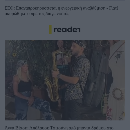
ΣΕΦ: Επαναπροκηρύσσεται η ενεργειακή αναβάθμιση - Γιατί
ακυρώθηκε ο πρώτος διαγωνισμός
Άννα Βίσση: Απόλαυσε Τσιτσάνη από μπάντα δρόμου στο