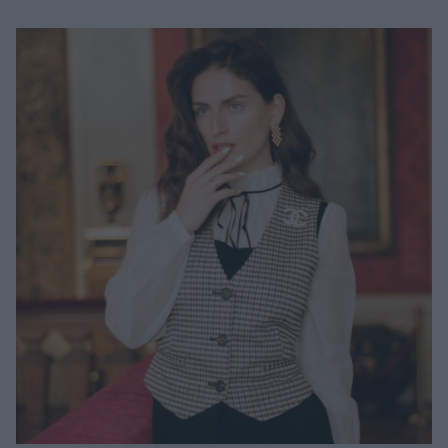
Μακιγιάζ
Beauty News
Well being
Ψυχολογία
Υγεία + Διατροφή
Σχέσεις & Σεξ
Fitness
Woman Power
Parenting
Working Girl
Real Women
Πρόσωπα