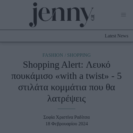
Life Now
What's New
Travel
Latest News
Culture
City Blogging
ABOUT US
ΔΙΑΦΗΜΙΣΤΕΙΤΕ
ΕΠΙΚΟΙΝΩΝΙΑ
FASHION
SHOPPING
Shopping Alert: Λευκό
Fashion
πουκάμισο «with a twist» - 5
Shopping
στιλάτα κομμάτια που θα
Styling Tips
Fashion News
λατρέψεις
Beauty - Ομορφιά
Σοφία Χριστίνα Ραδίτσα
Skincare
18 Φεβρουαρίου 2024
Μαλλιά - Νύχια