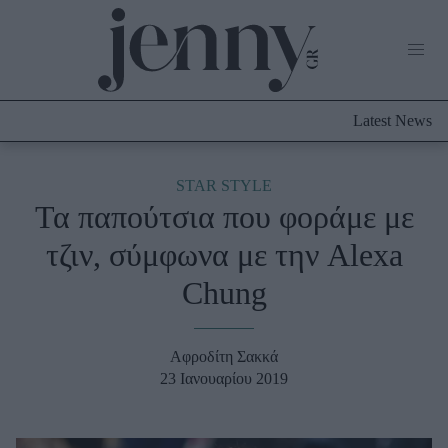
Life Now
What's New
Travel
Latest News
Culture
City Blogging
ABOUT US
ΔΙΑΦΗΜΙΣΤΕΙΤΕ
ΕΠΙΚΟΙΝΩΝΙΑ
STAR STYLE
Τα παπούτσια που φοράμε με
Fashion
τζιν, σύμφωνα με την Alexa
Shopping
Chung
Styling Tips
Fashion News
Αφροδίτη Σακκά
Beauty - Ομορφιά
23 Ιανουαρίου 2019
Skincare
Μαλλιά - Νύχια