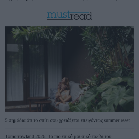
5 σημάδια ότι το σπίτι σου χρειάζεται επειγόντως summer reset
Tomorrowland 2026: Το πιο επικό μουσικό ταξίδι του