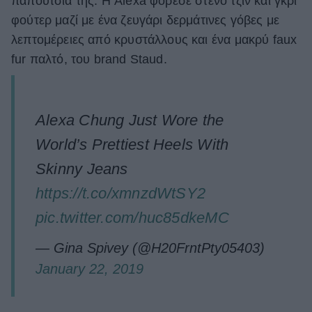
παπούτσια της. Η Alexa φόρεσε στενό τζιν και γκρι
φούτερ μαζί με ένα ζευγάρι δερμάτινες γόβες με
ΒΟΞ
λεπτομέρειες από κρυστάλλους και ένα μακρύ faux
fur παλτό, του brand Staud.
Χωρίς Ταμπέλες
Alexa Chung Just Wore the
Women's Forum
World’s Prettiest Heels With
Skinny Jeans
Hautes Grecians
https://t.co/xmnzdWtSY2
pic.twitter.com/huc85dkeMC
Γάμος
— Gina Spivey (@H20FrntPty05403)
January 22, 2019
Market News