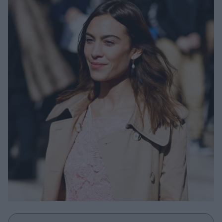
Μακιγιάζ
Beauty News
Well being
Ψυχολογία
Υγεία + Διατροφή
Σχέσεις & Σεξ
Fitness
Woman Power
Parenting
Working Girl
Real Women
Πρόσωπα