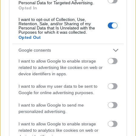
Personal Data for Targeted Advertising.
Opted In
I want to opt-out of Collection, Use,
Retention, Sale, and/or Sharing of my
Alexa Chung
Personal Data that Is Unrelated with the
Purposes for which it was collected.
Opted Out
Google consents
I want to allow Google to enable storage
ΔΙΑΒΑΖΟΝΤΑΙ ΤΩΡΑ
related to advertising like cookies on web or
device identifiers in apps.
I want to allow my user data to be sent to
Οι μαμάκηδες του ζωδιακού: Αυτά τα ζώδια είναι
Google for online advertising purposes.
συνήθως κολλημένα στη μαμά τους
I want to allow Google to send me
personalized advertising.
Τα 6 σημεία του σπιτιού που δεν χρειάζεται να
I want to allow Google to enable storage
καθαρίζεις κάθε εβδομάδα
related to analytics like cookies on web or