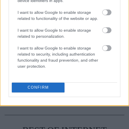
device identifiers in apps.
3-3-3 rule: Ο κανόνας που θα αλλάξει τον τρόπο
I want to allow Google to enable storage
που ντύνεσαι
related to functionality of the website or app.
I want to allow Google to enable storage
related to personalization.
TAGS
ALEXA CHUNG
ALEXA CHUNG ΣΤΙΛ
I want to allow Google to enable storage
SKINNY JEANS
ΤΖΙΝ
related to security, including authentication
functionality and fraud prevention, and other
user protection.
CONFIRM