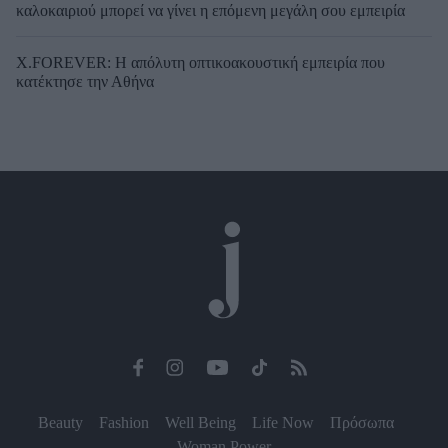
καλοκαιριού μπορεί να γίνει η επόμενη μεγάλη σου εμπειρία
X.FOREVER: Η απόλυτη οπτικοακουστική εμπειρία που
κατέκτησε την Αθήνα
Beauty
Fashion
Well Being
Life Now
Πρόσωπα
Woman Power