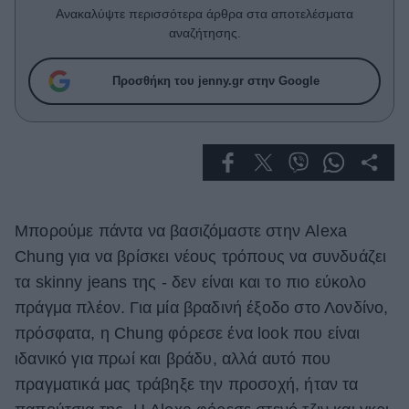
Celebrities
Ανακαλύψτε περισσότερα άρθρα στα αποτελέσματα
Συνεντεύξεις
αναζήτησης.
Who
True Stories
Προσθήκη του jenny.gr στην Google
Ask the Guru
Success Stories
Ζώδια
Μπορούμε πάντα να βασιζόμαστε στην Alexa
Living
Chung για να βρίσκει νέους τρόπους να συνδυάζει
Deco
τα skinny jeans της - δεν είναι και το πιο εύκολο
Cooking
πράγμα πλέον. Για μία βραδινή έξοδο στο Λονδίνο,
Green
πρόσφατα, η Chung φόρεσε ένα look που είναι
ιδανικό για πρωί και βράδυ, αλλά αυτό που
Αφιερώματα
πραγματικά μας τράβηξε την προσοχή, ήταν τα