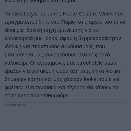
νότα στην καθημερινότητά μας.
ΒΟΞ
Τα street style looks της Haute Couture Week που
πραγματοποιήθηκε στο Παρίσι στις αρχές του μήνα
είναι μία ιδανική πηγή έμπνευσης για τα
Χωρίς Ταμπέλες
καλοκαιρινά μας looks, αφού η θερμοκρασία ήταν
ιδανική για στιλιστικούς συνδυασμούς που
Women's Forum
μπορούν να μας συνοδεύσουν όλο το φετινό
καλοκαίρι. Οι αγαπημένες μας street style stars
έβαλαν για μία ακόμη φορά όλη τους τη στιλιστική
Hautes Grecians
δημιουργικότητα και μας χάρισαν looks που είναι
φρέσκα, εντυπωσιακά και σίγουρα θα κάνουν το
statement που επιθυμούμε.
Γάμος
Market News