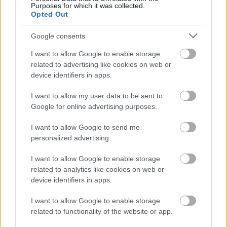
Purposes for which it was collected.
Opted Out
Google consents
ΔΙΑΒΑΖΟΝΤΑΙ ΤΩΡΑ
I want to allow Google to enable storage
related to advertising like cookies on web or
device identifiers in apps.
Οι μαμάκηδες του ζωδιακού: Αυτά τα ζώδια είναι
I want to allow my user data to be sent to
συνήθως κολλημένα στη μαμά τους
Google for online advertising purposes.
I want to allow Google to send me
Τα 6 σημεία του σπιτιού που δεν χρειάζεται να
personalized advertising.
καθαρίζεις κάθε εβδομάδα
I want to allow Google to enable storage
related to analytics like cookies on web or
3-3-3 rule: Ο κανόνας που θα αλλάξει τον τρόπο
device identifiers in apps.
που ντύνεσαι
I want to allow Google to enable storage
related to functionality of the website or app.