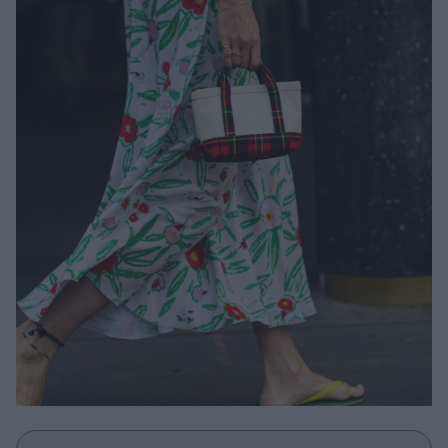
Μακιγιάζ
Beauty News
Well being
Ψυχολογία
Υγεία + Διατροφή
Σχέσεις & Σεξ
Fitness
Woman Power
Parenting
Working Girl
Real Women
Πρόσωπα