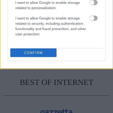
I want to allow Google to enable storage
related to personalization.
TAGS
STREET STYLE
ΚΑΛΟΚΑΙΡΙΝΑ LOOKS
HAUTE COUTURE WEEK
I want to allow Google to enable storage
related to security, including authentication
functionality and fraud prevention, and other
user protection.
CONFIRM
BEST OF INTERNET