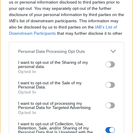
us or personal information disclosed to third parties prior to
your opt-out. You may separately opt-out of the further
disclosure of your personal information by third parties on the
IAB’s list of downstream participants. This information may
also be disclosed by us to third parties on the
IAB’s List of
Downstream Participants
that may further disclose it to other
third parties.
Please note that this website/app uses one or more Google
Personal Data Processing Opt Outs
services and may gather and store information including but
not limited to your visit or usage behaviour. You may click to
I want to opt-out of the Sharing of my
personal data.
grant or deny consent to Google and its third-party tags to
Opted In
use your data for below specified purposes in below Google
consent section.
I want to opt-out of the Sale of my
Personal Data.
Ακολουθήστε το
jenny.gr
στο
google
Opted In
news
και μάθετε τα πάντα γύρω από
I want to opt-out of processing my
Personal Data for Targeted Advertising.
τις τάσεις της μόδας, τα τέλεια outfits
Opted In
και τα πιο hot fashion news.
I want to opt-out of Collection, Use,
Retention, Sale, and/or Sharing of my
Personal Data that Is Unrelated with the