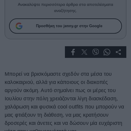
Celebrities
Ανακαλύψτε περισσότερα άρθρα στα αποτελέσματα
Συνεντεύξεις
αναζήτησης.
Who
True Stories
Προσθήκη του jenny.gr στην Google
Ask the Guru
Success Stories
Ζώδια
Μπορεί να βρισκόμαστε σχεδόν στα μέσα του
Living
καλοκαιριού, αλλά για κάποιους οι διακοπές
Deco
αργούν ακόμη. Αυτό σημαίνει πως οι μέρες του
Cooking
Ιουλίου στην πόλη χρειάζονται λίγη διασκέδαση,
Green
χαλάρωση και φυσικά cool outfits που μπορούν να
μας φτιάξουν τη διάθεση, να μας κρατήσουν
Αφιερώματα
δροσερές και άνετες και να δώσουν μία ευχάριστη