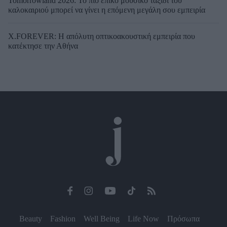
Tomorrowland 2026: Το πιο επικό μουσικό ταξίδι του
καλοκαιριού μπορεί να γίνει η επόμενη μεγάλη σου εμπειρία
X.FOREVER: Η απόλυτη οπτικοακουστική εμπειρία που
κατέκτησε την Αθήνα
Beauty
Fashion
Well Being
Life Now
Πρόσωπα