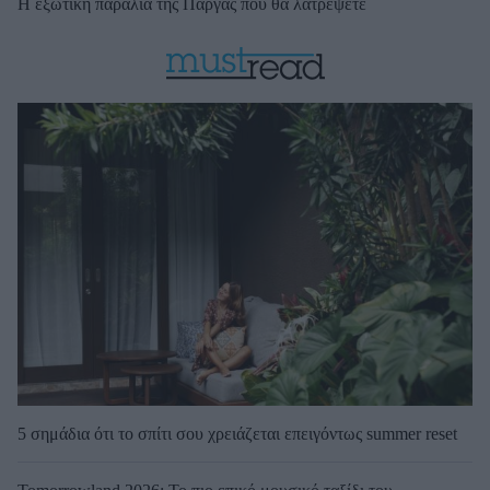
Η εξωτική παραλία της Πάργας που θα λατρέψετε
5 σημάδια ότι το σπίτι σου χρειάζεται επειγόντως summer reset