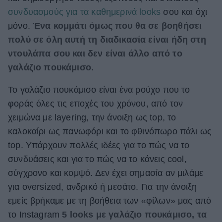
συνδυασμούς για τα καθημερινά looks
σου και όχι
ΒΟΞ
μόνο.
Ένα κομμάτι όμως που θα σε βοηθήσει
πολύ σε όλη αυτή τη διαδικασία είναι ήδη στη
Χωρίς Ταμπέλες
ντουλάπα σου και δεν είναι άλλο από το
γαλάζιο πουκάμισο
.
Το γαλάζιο πουκάμισο είναι ένα ρούχο που το
Women's Forum
φοράς όλες τις εποχές του χρόνου, από τον
χειμώνα με layering, την άνοιξη ως top, το
Hautes Grecians
καλοκαίρι ως πανωφόρι και το φθινόπωρο πάλι ως
top. Υπάρχουν πολλές ιδέες για το πώς να το
συνδυάσεις και για το πώς να το κάνεις cool,
Γάμος
σύγχρονο και κομψό. Δεν έχει σημασία αν μιλάμε
για oversized, ανδρικό ή μεσάτο. Για την άνοιξη
εμείς βρήκαμε με τη βοήθεια των «φίλων» μας από
Market News
το Instagram
5 looks με γαλάζιο πουκάμισο, τα