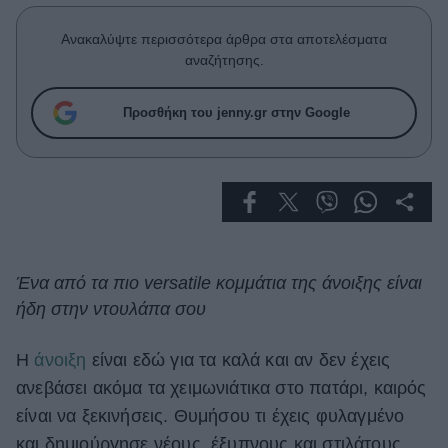
Celebrities
Συνεντεύξεις
Ανακαλύψτε περισσότερα άρθρα στα αποτελέσματα
Who
αναζήτησης.
True Stories
Ask the Guru
Προσθήκη του jenny.gr στην Google
Success Stories
Ζώδια
Living
Ένα από τα πιο versatile κομμάτια της άνοιξης είναι
ήδη στην ντουλάπα σου
Deco
Cooking
Green
Η
άνοιξη
είναι εδώ για τα καλά και αν δεν έχεις
ανεβάσει ακόμα τα χειμωνιάτικα στο πατάρι, καιρός
Αφιερώματα
είναι να ξεκινήσεις. Θυμήσου τι έχεις φυλαγμένο
και δημιούργησε νέους, έξυπνους και στιλάτους