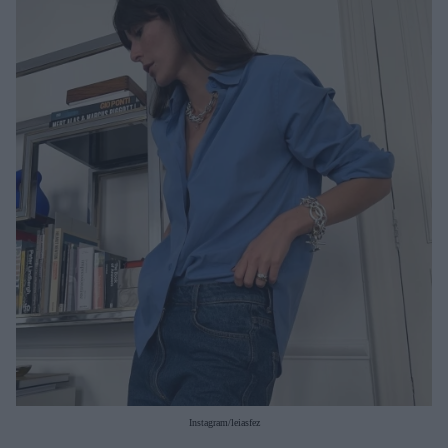
Μακιγιάζ
Beauty News
Well being
Ψυχολογία
Υγεία + Διατροφή
Σχέσεις & Σεξ
Fitness
Woman Power
Parenting
Working Girl
Real Women
Πρόσωπα
Instagram/leiasfez