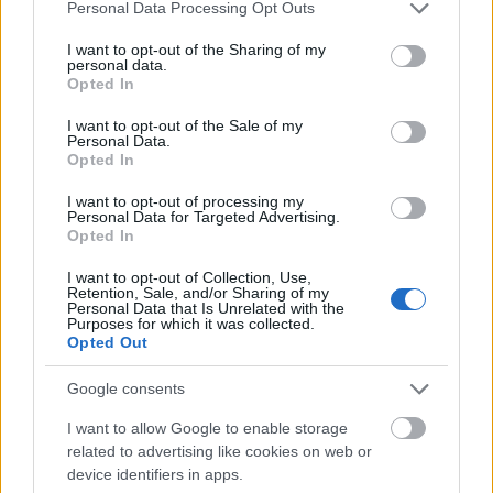
Please note that this website/app uses one or more Google
Personal Data Processing Opt Outs
Δείτε αυτή τη δημοσίευση στο Instagram.
services and may gather and store information including but
not limited to your visit or usage behaviour. You may click to
I want to opt-out of the Sharing of my
personal data.
grant or deny consent to Google and its third-party tags to
Opted In
use your data for below specified purposes in below Google
consent section.
I want to opt-out of the Sale of my
Personal Data.
Opted In
I want to opt-out of processing my
Personal Data for Targeted Advertising.
Opted In
I want to opt-out of Collection, Use,
Retention, Sale, and/or Sharing of my
Personal Data that Is Unrelated with the
Purposes for which it was collected.
Opted Out
Google consents
I want to allow Google to enable storage
related to advertising like cookies on web or
device identifiers in apps.