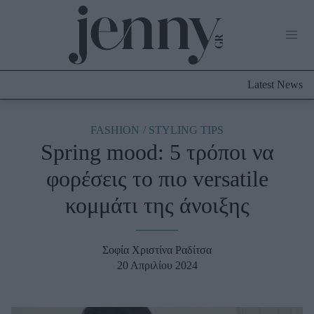
Life Now
What's New
Travel
Latest News
Culture
City Blogging
ABOUT US
ΔΙΑΦΗΜΙΣΤΕΙΤΕ
ΕΠΙΚΟΙΝΩΝΙΑ
FASHION
STYLING TIPS
Spring mood: 5 τρόποι να
Fashion
φορέσεις το πιο versatile
Shopping
κομμάτι της άνοιξης
Styling Tips
Fashion News
Σοφία Χριστίνα Ραδίτσα
Beauty - Ομορφιά
20 Απριλίου 2024
Skincare
Μαλλιά - Νύχια