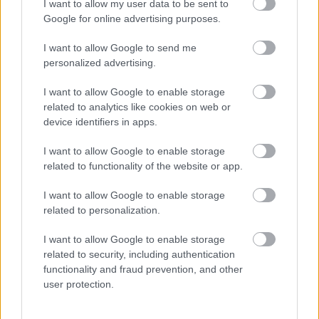
I want to allow my user data to be sent to
Google for online advertising purposes.
I want to allow Google to send me
personalized advertising.
Δείτε αυτή τη δημοσίευση στο Instagram.
I want to allow Google to enable storage
related to analytics like cookies on web or
device identifiers in apps.
I want to allow Google to enable storage
related to functionality of the website or app.
I want to allow Google to enable storage
related to personalization.
I want to allow Google to enable storage
Δώσε νέα διάσταση στη ζωή σου με τις
related to security, including authentication
functionality and fraud prevention, and other
ανανεωμένες προβλέψεις για όλα τα ζώδια από
user protection.
το JennyGr.
Ανακάλυψε τις κρυμμένες
δυνατότητές σου και μάθε όλες τις προβλέψεις για