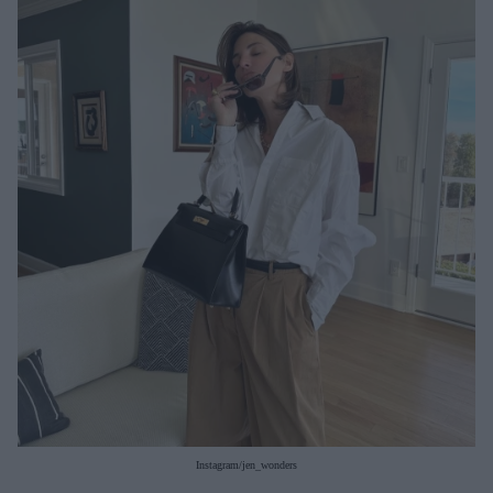
Μακιγιάζ
Beauty News
Well being
Ψυχολογία
Υγεία + Διατροφή
Σχέσεις & Σεξ
Fitness
Woman Power
Parenting
Working Girl
Real Women
Πρόσωπα
Instagram/jen_wonders