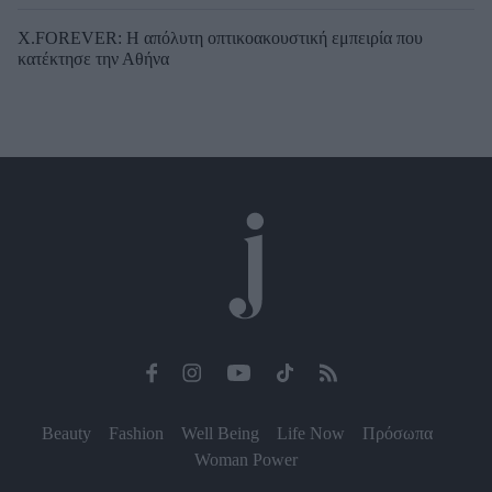
X.FOREVER: Η απόλυτη οπτικοακουστική εμπειρία που
κατέκτησε την Αθήνα
Beauty
Fashion
Well Being
Life Now
Πρόσωπα
Woman Power