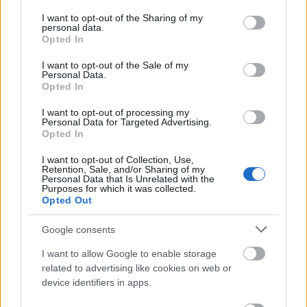
services and may gather and store information including but
Δείτε αυτή τη δημοσίευση στο Instagram.
not limited to your visit or usage behaviour. You may click to
I want to opt-out of the Sharing of my
personal data.
grant or deny consent to Google and its third-party tags to
Opted In
use your data for below specified purposes in below Google
consent section.
I want to opt-out of the Sale of my
Personal Data.
Opted In
I want to opt-out of processing my
Personal Data for Targeted Advertising.
Opted In
I want to opt-out of Collection, Use,
Retention, Sale, and/or Sharing of my
Personal Data that Is Unrelated with the
Purposes for which it was collected.
Opted Out
Google consents
I want to allow Google to enable storage
related to advertising like cookies on web or
device identifiers in apps.