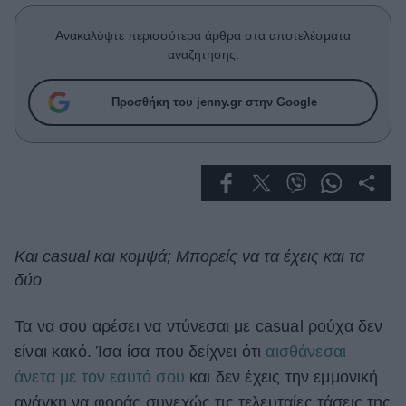
Celebrities
Συνεντεύξεις
Ανακαλύψτε περισσότερα άρθρα στα αποτελέσματα
Who
αναζήτησης.
True Stories
Ask the Guru
Προσθήκη του jenny.gr στην Google
Success Stories
Ζώδια
Living
Και casual και κομψά; Μπορείς να τα έχεις και τα
δύο
Deco
Cooking
Green
Τα να σου αρέσει να ντύνεσαι με casual ρούχα δεν
είναι κακό. Ίσα ίσα που δείχνει ότι
αισθάνεσαι
Αφιερώματα
άνετα με τον εαυτό σου
και δεν έχεις την εμμονική
ανάγκη να φοράς συνεχώς τις τελευταίες τάσεις της