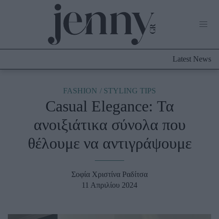
Life Now
What's New
Travel
Latest News
Culture
City Blogging
ABOUT US
ΔΙΑΦΗΜΙΣΤΕΙΤΕ
ΕΠΙΚΟΙΝΩΝΙΑ
FASHION
STYLING TIPS
Casual Elegance: Τα
Fashion
ανοιξιάτικα σύνολα που
Shopping
θέλουμε να αντιγράψουμε
Styling Tips
Fashion News
Σοφία Χριστίνα Ραδίτσα
Beauty - Ομορφιά
11 Απριλίου 2024
Skincare
Μαλλιά - Νύχια