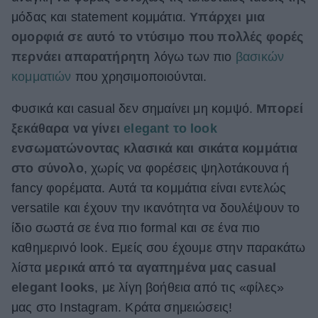
μόδας και statement κομμάτια.
Υπάρχει μια
ΒΟΞ
ομορφιά σε αυτό το ντύσιμο που πολλές φορές
περνάει απαρατήρητη
λόγω των πιο
βασικών
Χωρίς Ταμπέλες
κομματιών
που χρησιμοποιούνται.
Φυσικά και casual δεν σημαίνει μη κομψό.
Μπορεί
ξεκάθαρα να γίνει
elegant το look
Women's Forum
ενσωματώνοντας κλασικά και σικάτα κομμάτια
στο σύνολο
, χωρίς να φορέσεις ψηλοτάκουνα ή
Hautes Grecians
fancy φορέματα. Αυτά τα κομμάτια είναι εντελώς
versatile και έχουν την ικανότητα να δουλέψουν το
ίδιο σωστά σε ένα πιο formal και σε ένα πιο
Γάμος
καθημερινό look. Εμείς σου έχουμε στην παρακάτω
λίστα
μερικά από τα αγαπημένα μας casual
elegant looks
, με λίγη βοήθεια από τις «φίλες»
Market News
μας στο Instagram. Κράτα σημειώσεις!