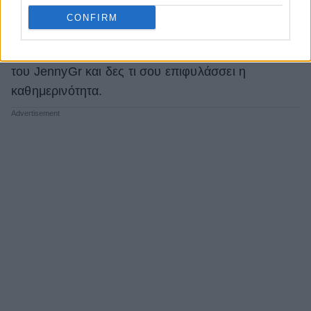
τα
ζώδια σήμερα
στα ερωτικά, επαγγελματικά και
CONFIRM
οικονομικά. Μην μένεις στο Casual Elegance στιλ
της άνοιξης, εκμεταλλεύσου τα ανανεωμένα ζώδια
του JennyGr και δες τι σου επιφυλάσσει η
καθημερινότητα.