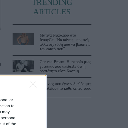
TRENDING
ARTICLES
Ματίνα Νικολάου στο
JennyGr: “Να κάνεις υπομονή,
αλλά όχι τόση που να βλάπτεις
τον εαυτό σου”
Ger van Braam: Η ιστορία μιας
ν
γυναίκας που απέδειξε ότι η
ορατότητα είναι δύναμη
3 ταινίες που έγιναν διαθέσιμες
και αξίζουν το κάθε λεπτό τους
sonal or
ection to
ou may
 personal
out of the