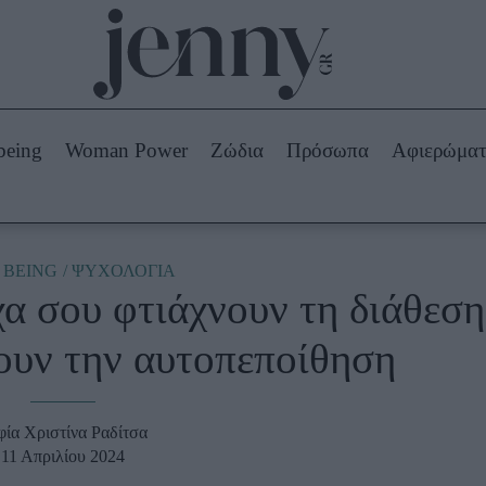
Beauty -
Ομορφιά
ABOUT US
ΔΙΑΦΗΜΙΣΤΕΙΤΕ
ΕΠΙΚΟΙΝΩΝΙΑ
being
Woman Power
Ζώδια
Πρόσωπα
Αφιερώμα
Skincare
ws
Μαλλιά - Νύχια
Μακιγιάζ
Beauty News
 BEING
ΨΥΧΟΛΟΓΙΑ
χα σου φτιάχνουν τη διάθεση
πα
Ζώδια
ουν την αυτοπεποίθηση
φία Χριστίνα Ραδίτσα
11 Απριλίου 2024