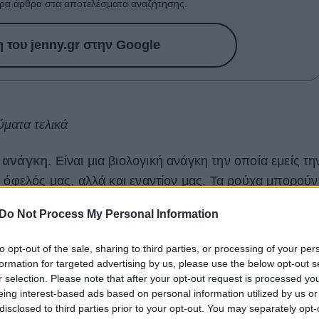
ρα άρθρα στα αποτελέσματα αναζήτησης.
του jenny.gr στην Google
ματα τελικά
ή ανάγκη
. Είναι μια βιολογική ανάγκη την οποία εμείς τη
ς όφελός μας, αλλά και εναντίον μας. Τα ρούχα μπορούν
για να δείξουμε στους υπόλοιπους ανθρώπους την
Do Not Process My Personal Information
ήψεις μας
, ενώ από την άλλη μπορούν εύκολα να μας
μια ταμπέλα, την οποία δεν επιλέξαμε εμείς.
to opt-out of the sale, sharing to third parties, or processing of your per
formation for targeted advertising by us, please use the below opt-out s
κά. Τα ρούχα είναι εδώ για εμάς, για τη δική μας
r selection. Please note that after your opt-out request is processed y
με
να πειραματιζόμαστε
, να διασκεδάζουμε, να
eing interest-based ads based on personal information utilized by us or
disclosed to third parties prior to your opt-out. You may separately opt-
α από μερικά κομμάτια ύφασμα.
Αυτά τα κομμάτια