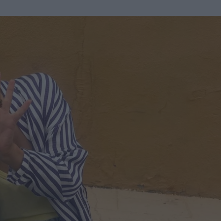
u
ies
Χωρίς Ταμπέλες
Market News