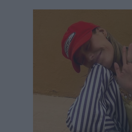
Ask the Gur
Success Stor
Αφιερώματα
ΒΟΞ
Hautes Grecians
Γάμος