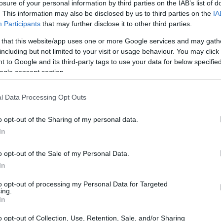
losure of your personal information by third parties on the IAB’s list of
ουν κάτι και για την
αυτοπεποίθησή
μας
;
. This information may also be disclosed by us to third parties on the
IA
Participants
that may further disclose it to other third parties.
 that this website/app uses one or more Google services and may gath
including but not limited to your visit or usage behaviour. You may click 
 to Google and its third-party tags to use your data for below specifi
ogle consent section.
l Data Processing Opt Outs
o opt-out of the Sharing of my personal data.
In
o opt-out of the Sale of my Personal Data.
In
YLING TIPS
to opt-out of processing my Personal Data for Targeted
otal black και την άνοιξη; 5 cool σύνολα που
ing.
In
έλεις να αντιγράψεις
o opt-out of Collection, Use, Retention, Sale, and/or Sharing