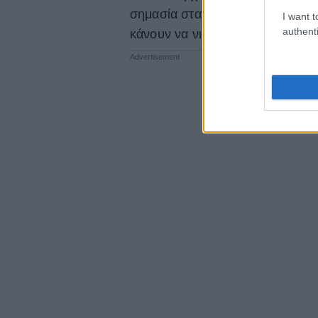
σημασία στα χρώματα πο θα βάλε
I want t
authenti
κάνουν να νιώθεις άνετα.