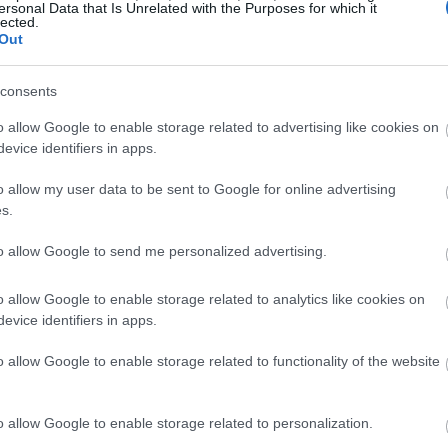
ersonal Data that Is Unrelated with the Purposes for which it
lected.
Out
αυτό που φαντάζεσαι
consents
o allow Google to enable storage related to advertising like cookies on
 στηρίζονται επί το πλείστον στην ατζέντα της μέρας
evice identifiers in apps.
ίο και μετά για ποτό, είτε έχεις να πας μια μονοήμερη
ύεις με αεροπλάνο, δημιούργησε ένα look σύμφωνα με
o allow my user data to be sent to Google for online advertising
s.
βάλεις για τον εαυτό σου.
που ανεβάζουν τη διάθεσή
to allow Google to send me personalized advertising.
ν χαρούμενη
o allow Google to enable storage related to analytics like cookies on
evice identifiers in apps.
ρωμάτων συχνά συνδέει τα χρώματα με τη διάθεση,
o allow Google to enable storage related to functionality of the website
αι να δίνουμε σημασία στο πως μας κάνουν να
γάζουν όλα τα χρώματα τα ίδια συναισθήματα σε όλους
o allow Google to enable storage related to personalization.
κανόνες. Οπότε την επόμενη φορά που θα ντυθείς δώσε