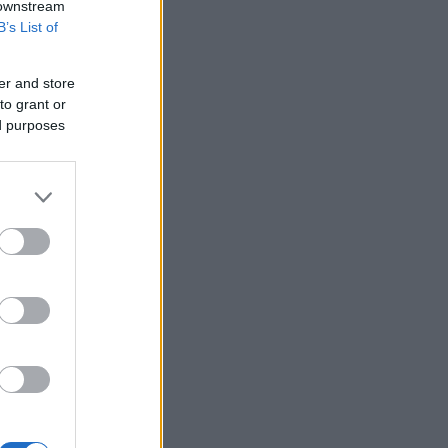
 downstream
B’s List of
er and store
to grant or
ed purposes