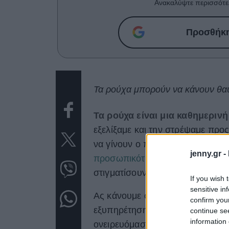
Ανακαλύψτε περισσότε
Προσθήκη 
Τα ρούχα μπορούν να κάνουν θαύ
Τα ρούχα είναι μια καθημεριν
εξελίξαμε και την στρέψαμε προ
να γίνουν ο πιο άμεσος δρόμος 
jenny.gr -
προσωπικότητά μας και τις αντιλ
στιγματίσουν και να μας βάλουν 
If you wish 
sensitive in
Ας κάνουμε φόκους όμως στα θετι
confirm you
εξυπηρέτηση και χαρά. Μπορού
continue se
information 
ονειρευόμαστε και όλα αυτά μέσ