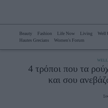
Life Now
Fashion
What's New
Shopping
Beauty
Fashion
Life Now
Living
Well 
Travel
Styling Tips
Hautes Grecians
Women's Forum
Culture
Fashion Ne
City Blogging
WELL
4 τρόποι που τα ρού
Woman Power
Πρόσω
και σου ανεβάζ
Parenting
Celebrities
Working Girl
Συνεντεύξεις
Σο
Real Women
Who
True Stories