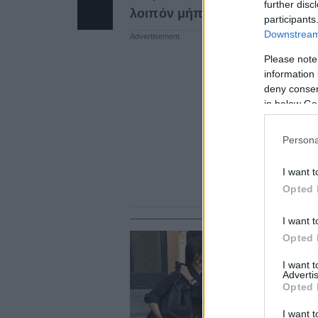
further disc
λοιπόν μήπως μπορούν να κάν
participants
Downstream 
Please note
information 
deny consent
in below Go
Persona
I want t
Opted 
I want t
Opted 
ST
I want 
T
Advertis
Opted 
θ
I want t