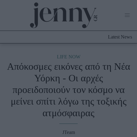
Life Now
What's New
Travel
Latest News
Culture
City Blogging
ABOUT US
ΔΙΑΦΗΜΙΣΤΕΙΤΕ
ΕΠΙΚΟΙΝΩΝΙΑ
LIFE NOW
Απόκοσμες εικόνες από τη Νέα
Fashion
Υόρκη - Οι αρχές
Shopping
προειδοποιούν τον κόσμο να
Styling Tips
Fashion News
μείνει σπίτι λόγω της τοξικής
ατμόσφαιρας
Beauty - Ομορφιά
Skincare
JTeam
Μαλλιά - Νύχια