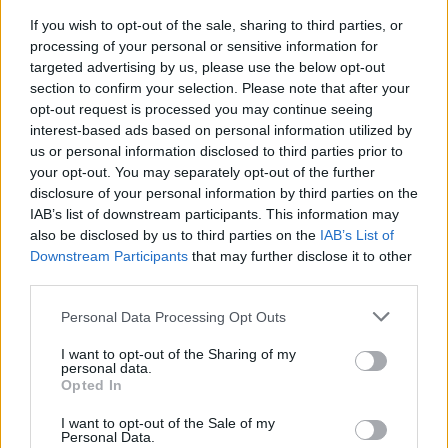
If you wish to opt-out of the sale, sharing to third parties, or
processing of your personal or sensitive information for
targeted advertising by us, please use the below opt-out
section to confirm your selection. Please note that after your
opt-out request is processed you may continue seeing
interest-based ads based on personal information utilized by
us or personal information disclosed to third parties prior to
your opt-out. You may separately opt-out of the further
disclosure of your personal information by third parties on the
IAB’s list of downstream participants. This information may
also be disclosed by us to third parties on the
IAB’s List of
Downstream Participants
that may further disclose it to other
third parties.
Please note that this website/app uses one or more Google
Personal Data Processing Opt Outs
services and may gather and store information including but
Wildfires in Canada are creating
not limited to your visit or usage behaviour. You may click to
I want to opt-out of the Sharing of my
personal data.
serious health hazards across the
grant or deny consent to Google and its third-party tags to
Opted In
use your data for below specified purposes in below Google
United States, turning the New
consent section.
I want to opt-out of the Sale of my
Personal Data.
York City skyline a tint of orange.