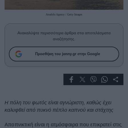
Celebrities
Συνεντεύξεις
Anadolu Agency / Getty Images
Who
True Stories
Ask the Guru
Ανακαλύψτε περισσότερα άρθρα στα αποτελέσματα
Success Stories
αναζήτησης.
Ζώδια
Προσθήκη του jenny.gr στην Google
Living
Deco
Cooking
Green
Η πόλη του φωτός είναι αγνώριστη, καθώς έχει
καλυφθεί από πυκνό πέπλο καπνού και στάχτης
Αφιερώματα
Αποπνικτική είναι η ατμόσφαιρα που επικρατεί στις