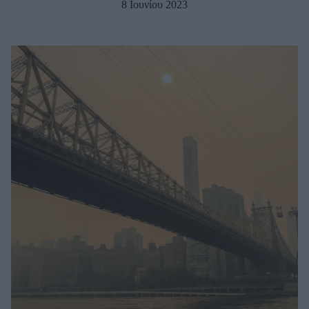
8 Ιουνίου 2023
Μακιγιάζ
Beauty News
Well being
Ψυχολογία
Υγεία + Διατροφή
Σχέσεις & Σεξ
Fitness
Woman Power
Parenting
Working Girl
Real Women
Πρόσωπα