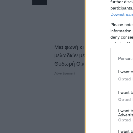
further disc
participants
Downstream 
Please note
information 
deny consent
in below Go
Μια φωνή κι ένα πιάνο. Ένα συν
μελωδιών μέσα από την πνοή τη
Persona
Θοδωρή Οικονόμου.
Διαβάστε π
I want t
Opted 
I want t
Opted 
I want 
Advertis
Opted 
I want t