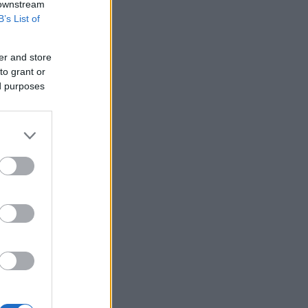
 downstream
B’s List of
er and store
to grant or
ed purposes