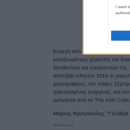
I want t
authenti
Ενεργή από το 1977, η διάσημη ι
καταξιωμένους χορευτές και διακ
διευθυντών και ερμηνευτών της
Φεστιβάλ Αθηνών 2019 οι χορευτ
χορογράφους: τον Χόφες Σέχτερ 
ηλεκτρισμένης ενέργειας, και τον
εμπνέεται από το The Köln Conc
Μάριος Φραγκούλης "Γαλάζια Λ