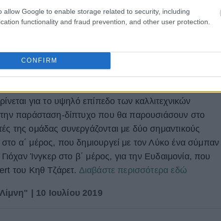
o allow Google to enable storage related to security, including
cation functionality and fraud prevention, and other user protection.
CONFIRM
ταλική ομάδα Aterballetto αποτελείται από διεθνώς
ρίνεται για το υψηλό επίπεδο των καλλιτεχνικών
. την παράσταση-δίπτυχο που θα παρουσιάσουν στο
ές της ομάδας συνεργάζονται με δύο σημαντικούς
στο α΄ μέρος, που δημιουργεί με τον Λύκο ένα σύμπαν
 Γιόχαν Ίνγκερ στο β΄ μέρος, για την Ευδαιμονία, που
ert του Κηθ Τζάρετ.
Διαβάστε περισσότερα εδώ
ίμνη" | 10 Ιουλίου 2019