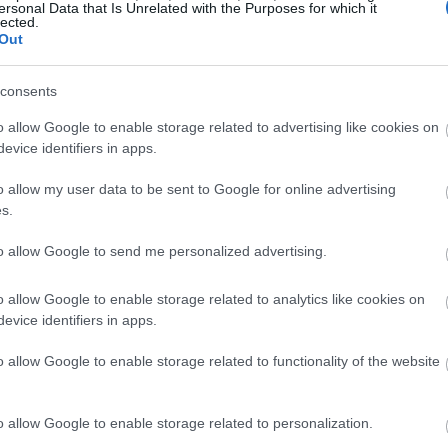
ersonal Data that Is Unrelated with the Purposes for which it
lected.
Out
consents
o allow Google to enable storage related to advertising like cookies on
evice identifiers in apps.
o allow my user data to be sent to Google for online advertising
s.
to allow Google to send me personalized advertising.
o allow Google to enable storage related to analytics like cookies on
za / Aterballetto - Wolf & BLISS | 10 Ιουλίου 2019
evice identifiers in apps.
o allow Google to enable storage related to functionality of the website
o allow Google to enable storage related to personalization.