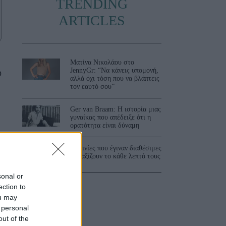
TRENDING
ARTICLES
Ματίνα Νικολάου στο
JennyGr: “Να κάνεις υπομονή,
ο
αλλά όχι τόση που να βλάπτεις
τον εαυτό σου”
Ger van Braam: Η ιστορία μιας
γυναίκας που απέδειξε ότι η
ορατότητα είναι δύναμη
3 ταινίες που έγιναν διαθέσιμες
και αξίζουν το κάθε λεπτό τους
sonal or
ection to
ou may
 personal
out of the