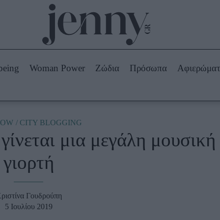
Beauty -
Ομορφιά
ABOUT US
ΔΙΑΦΗΜΙΣΤΕΙΤΕ
ΕΠΙΚΟΙΝΩΝΙΑ
being
Woman Power
Ζώδια
Πρόσωπα
Αφιερώμα
Skincare
ws
Μαλλιά - Νύχια
Μακιγιάζ
Beauty News
NOW
CITY BLOGGING
 γίνεται μια μεγάλη μουσική
πα
Ζώδια
γιορτή
ριστίνα Γουδρούπη
5 Ιουλίου 2019