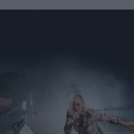
u
ies
Χωρίς Ταμπέλες
Market News