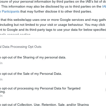
losure of your personal information by third parties on the IAB’s list of
. This information may also be disclosed by us to third parties on the
IA
Participants
that may further disclose it to other third parties.
 that this website/app uses one or more Google services and may gath
including but not limited to your visit or usage behaviour. You may click 
 to Google and its third-party tags to use your data for below specifi
ogle consent section.
αρπαστικό ταξίδι σε έναν ωκεανό μουσικής και
ς Ρίτας Αντωνοπούλου και τα πλήκτρα του πιάνου του
l Data Processing Opt Outs
ερισσότερα εδώ
o opt-out of the Sharing of my personal data.
In
o opt-out of the Sale of my Personal Data.
In
to opt-out of processing my Personal Data for Targeted
ing.
In
o opt-out of Collection, Use, Retention, Sale, and/or Sharing