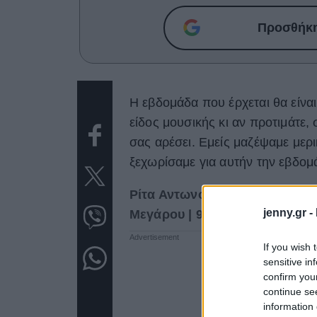
Προσθήκη 
Η εβδομάδα που έρχεται θα είναι
είδος μουσικής κι αν προτιμάτε,
σας αρέσει. Εμείς μαζέψαμε μερι
ξεχωρίσαμε για αυτήν την εβδομ
Ρίτα Αντωνοπούλου - Θοδωρής
jenny.gr -
Μεγάρου | 9 Ιουλίου 2019
If you wish 
sensitive in
confirm you
continue se
information 