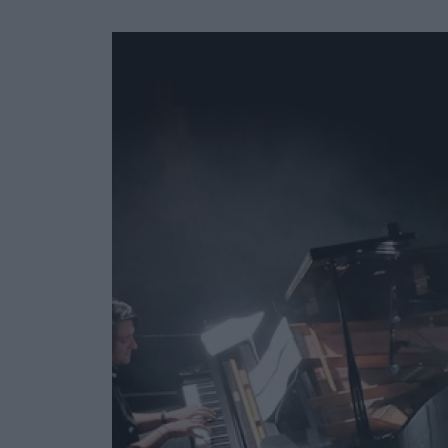
Ask the Gur
Success Stor
Αφιερώματα
ΒΟΞ
Hautes Grecians
Γάμος