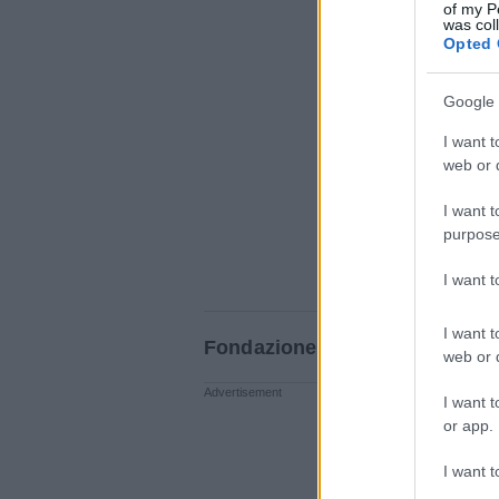
of my P
was col
Opted 
Google 
I want t
web or d
I want t
purpose
I want 
I want t
Fondazione Nazionale della Dan
web or d
I want t
or app.
I want t