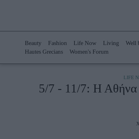
Life Now
Fashion
What's New
Shopping
Beauty
Fashion
Life Now
Living
Well 
Travel
Styling Tips
Hautes Grecians
Women's Forum
Culture
Fashion Ne
City Blogging
LIFE 
5/7 - 11/7: Η Αθήνα
Woman Power
Πρόσω
Parenting
Celebrities
Working Girl
Συνεντεύξεις
Χ
Real Women
Who
True Stories