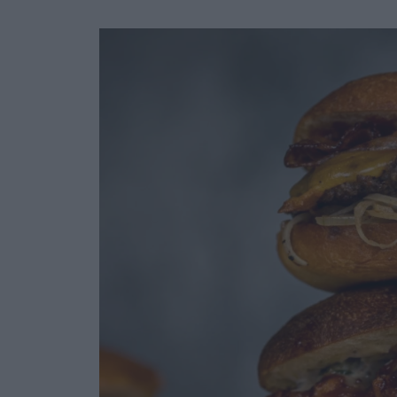
Ask the Gur
Success Stor
Αφιερώματα
ΒΟΞ
Hautes Grecians
Γάμος