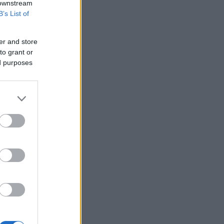
 downstream
B’s List of
er and store
to grant or
ed purposes
ώ