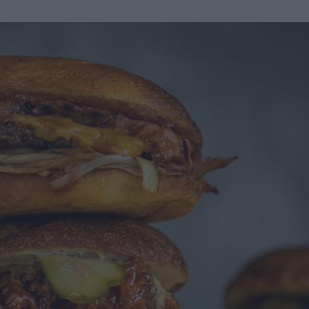
u
ies
Χωρίς Ταμπέλες
Market News