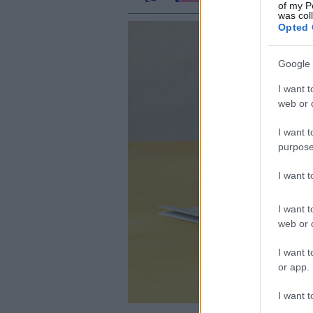
of my P
was col
Opted 
Google 
I want t
web or d
I want t
purpose
I want 
I want t
web or d
I want t
or app.
I want t