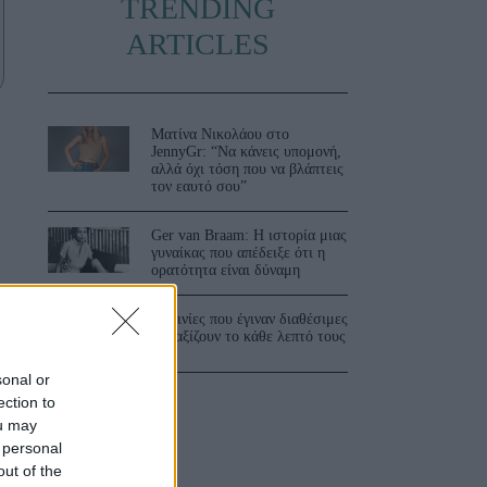
TRENDING
ARTICLES
Ματίνα Νικολάου στο
JennyGr: “Να κάνεις υπομονή,
αλλά όχι τόση που να βλάπτεις
τον εαυτό σου”
Ger van Braam: Η ιστορία μιας
γυναίκας που απέδειξε ότι η
ορατότητα είναι δύναμη
η
3 ταινίες που έγιναν διαθέσιμες
και αξίζουν το κάθε λεπτό τους
sonal or
ection to
ou may
 personal
out of the