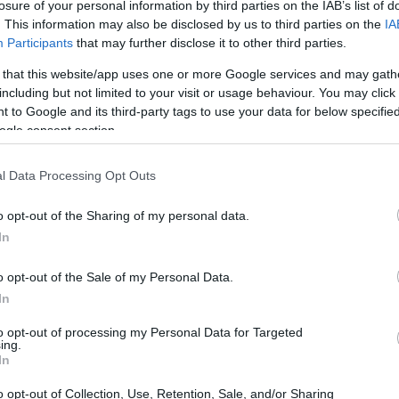
losure of your personal information by third parties on the IAB’s list of
. This information may also be disclosed by us to third parties on the
IA
Participants
that may further disclose it to other third parties.
 that this website/app uses one or more Google services and may gath
including but not limited to your visit or usage behaviour. You may click 
 to Google and its third-party tags to use your data for below specifi
ogle consent section.
l Data Processing Opt Outs
o opt-out of the Sharing of my personal data.
In
o opt-out of the Sale of my Personal Data.
NOW
In
lisskën Festival 2022: Το πλήρες line-up είναι εδ
to opt-out of processing my Personal Data for Targeted
αι υπόσχεται έναν εκρηκτικό Ιούνιο
ing.
In
o opt-out of Collection, Use, Retention, Sale, and/or Sharing