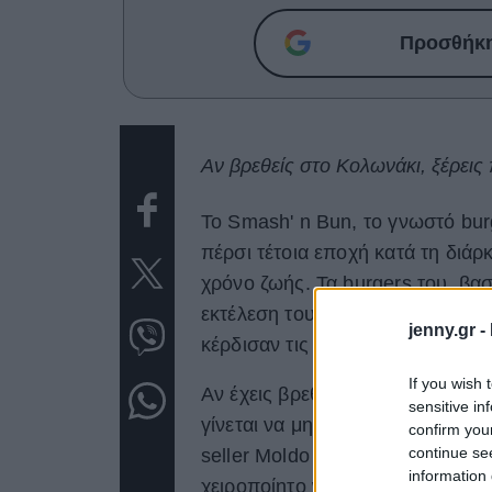
Προσθήκη 
Αν βρεθείς στο Κολωνάκι, ξέρεις 
Το Smash' n Bun, το γνωστό bu
πέρσι τέτοια εποχή κατά τη διάρ
χρόνο ζωής. Τα burgers του, βα
εκτέλεση του Κλάιντι Κρόσι, έγιν
jenny.gr -
κέρδισαν τις καρδιές των foodie
If you wish 
Αν έχεις βρεθεί στην Πατριάρχου 
sensitive in
γίνεται να μην έχεις δοκιμάσει 
confirm you
continue se
seller Moldo με creamed mushroo
information 
χειροποίητο wagyu λουκάνικο κα