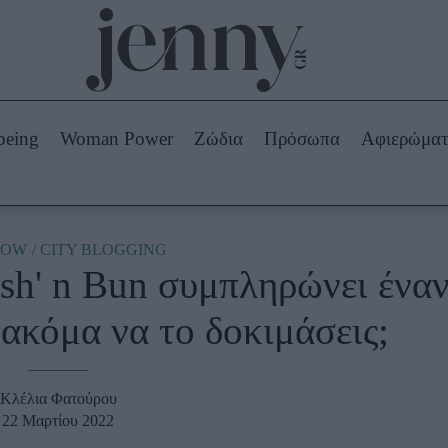
Beauty -
Ομορφιά
ABOUT US
ΔΙΑΦΗΜΙΣΤΕΙΤΕ
ΕΠΙΚΟΙΝΩΝΙΑ
being
Woman Power
Ζώδια
Πρόσωπα
Αφιερώμα
Skincare
ws
Μαλλιά - Νύχια
Μακιγιάζ
Beauty News
NOW
CITY BLOGGING
sh' n Bun συμπληρώνει ένα
πα
Ζώδια
ακόμα να το δοκιμάσεις;
Κλέλια Φατούρου
22 Μαρτίου 2022