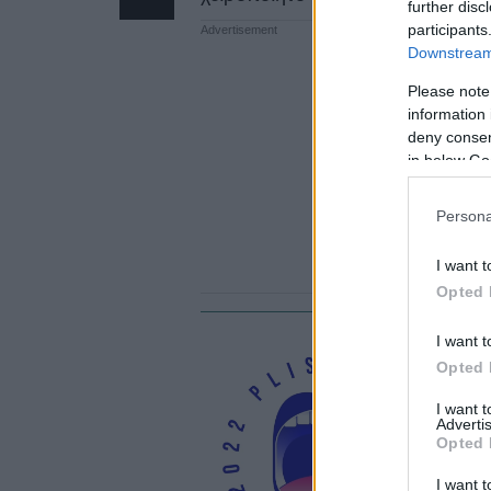
further disc
participants
Downstream 
Please note
information 
deny consent
in below Go
Persona
I want t
Opted 
I want t
#
Opted 
P
I want 
κ
Advertis
Opted 
I want t