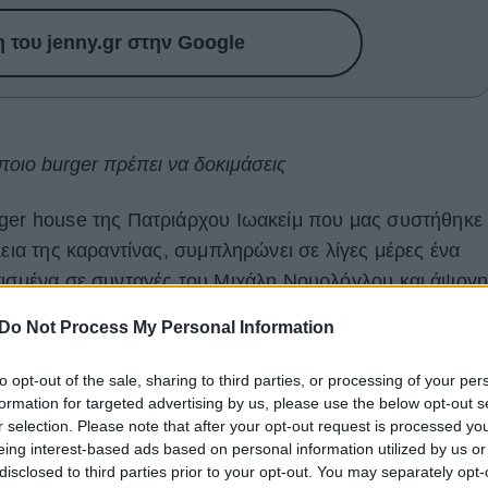
του jenny.gr στην Google
ποιο burger πρέπει να δοκιμάσεις
rger house της Πατριάρχου Ιωακείμ που μας συστήθηκε
κεια της καραντίνας, συμπληρώνει σε λίγες μέρες ένα
σισμένα σε συνταγές του Μιχάλη Νουρλόγλου και άψογ
αν σε σύντομο χρονικό διάστημα talk of the town και
Do Not Process My Personal Information
s της πόλης.
to opt-out of the sale, sharing to third parties, or processing of your per
Ιωακείμ, ή το Wolt έρχεται μέχρι το σπίτι σου, δεν
formation for targeted advertising by us, please use the below opt-out s
ήδη τα ζουμερά burgers με ψωμί από πατάτα, το best
r selection. Please note that after your opt-out request is processed y
eing interest-based ads based on personal information utilized by us or
m γέμιση, το τραγανό Korean fried chicken, το
disclosed to third parties prior to your opt-out. You may separately opt-
ι πολλές ακόμη γεύσεις.