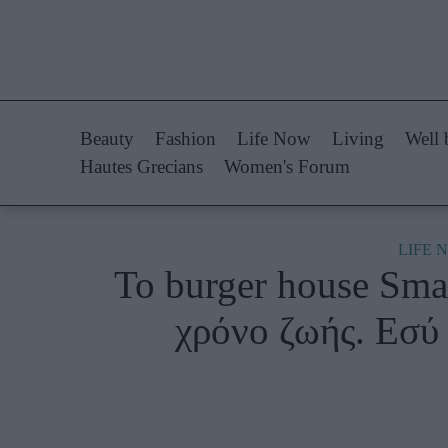
Life Now
Fashion
What's New
Shopping
Beauty
Fashion
Life Now
Living
Well 
Travel
Styling Tips
Hautes Grecians
Women's Forum
Culture
Fashion Ne
City Blogging
LIFE 
Το burger house Sma
Woman Power
Πρόσω
χρόνο ζωής. Εσύ 
Parenting
Celebrities
Working Girl
Συνεντεύξεις
Real Women
Who
True Stories