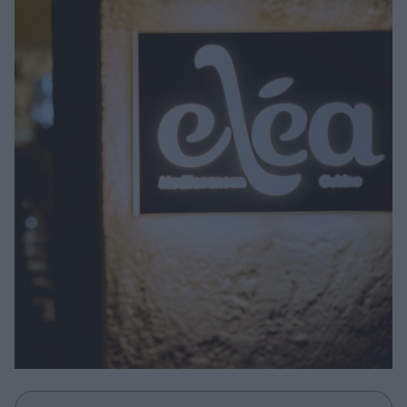
Μακιγιάζ
Beauty News
Well being
Ψυχολογία
Υγεία + Διατροφή
Σχέσεις & Σεξ
Fitness
Woman Power
Parenting
Working Girl
Real Women
Πρόσωπα