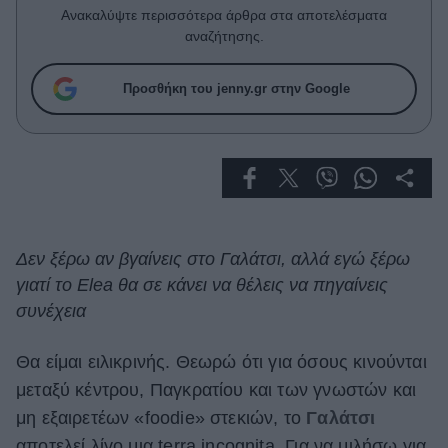
Celebrities
Ανακαλύψτε περισσότερα άρθρα στα αποτελέσματα
Συνεντεύξεις
αναζήτησης.
Who
True Stories
Προσθήκη του jenny.gr στην Google
Ask the Guru
Success Stories
Ζώδια
Living
Δεν ξέρω αν βγαίνεις στο Γαλάτσι, αλλά εγώ ξέρω
γιατί το Elea θα σε κάνει να θέλεις να πηγαίνεις
Deco
συνέχεια
Cooking
Green
Θα είμαι ειλικρινής. Θεωρώ ότι για όσους κινούνται
μεταξύ κέντρου, Παγκρατίου και των γνωστών και
Αφιερώματα
μη εξαιρετέων «foodie» στεκιών, το
Γαλάτσι
αποτελεί λίγο μια terra incognita. Για να μιλήσω για