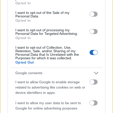
πικάντικο λουκάνικο και καμένο βούτυρο,
grant or deny consent to Google and its third-party tags to
Opted In
use your data for below specified purposes in below Google
«δεσμένα» με γιαούρτι. Ένα πιάτο που «φωνάζει»
consent section.
I want to opt-out of the Sale of my
Ελλάδα αλλά με μια ακρίβεια που το απογειώνει.
Personal Data.
Opted In
Και για το τέλος, τα
αρνίσια παϊδάκια
πάνω σε
έναν βελούδινο πουρέ μελιτζάνας με φρέσκια
I want to opt-out of processing my
Personal Data for Targeted Advertising.
ντομάτα. Η μελιτζάνα είχε αυτή την καπνιστή
Opted In
αίσθηση που σε ταξιδεύει, ενώ το αρνάκι ήταν τόσο
I want to opt-out of Collection, Use,
σωστά μαγειρεμένο που έλιωνε πριν καλά-καλά το
Retention, Sale, and/or Sharing of my
Personal Data that Is Unrelated with the
καταλάβεις. Γιατί ο
Μιχάλης
Μερζένης ξέρει να τιμά
Purposes for which it was collected.
Opted Out
την πρώτη ύλη χωρίς περιττές προσθήκες. Το Elea
δεν προσπαθεί να σου πουλήσει δήθεν
Google consents
γαστρονομία. Είναι ένα εστιατόριο που νιώθεις ότι
I want to allow Google to enable storage
ανήκει στη γειτονιά, αλλά ταυτόχρονα την
related to advertising like cookies on web or
αναβαθμίζει. Εννοείται πως για όλα
device identifiers in apps.
I want to allow my user data to be sent to
Google for online advertising purposes.