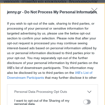
γιαούρτι, σταφίδα και κουκουνάρι, δημιουργώντας
μια ισορροπία ανάμεσα στο παραδοσιακό και το
jenny.gr -
Do Not Process My Personal Information
«τώρα» που σπάνια βρίσκεις.
If you wish to opt-out of the sale, sharing to third parties, or
processing of your personal or sensitive information for
targeted advertising by us, please use the below opt-out
section to confirm your selection. Please note that after your
opt-out request is processed you may continue seeing
interest-based ads based on personal information utilized by
us or personal information disclosed to third parties prior to
your opt-out. You may separately opt-out of the further
disclosure of your personal information by third parties on the
IAB’s list of downstream participants. This information may
also be disclosed by us to third parties on the
IAB’s List of
Downstream Participants
that may further disclose it to other
third parties.
Please note that this website/app uses one or more Google
Personal Data Processing Opt Outs
Περνώντας στα κυρίως, η επιλογή ήταν
services and may gather and store information including but
μονόδρομος: Σκιουφικτά με σάλτσα ντομάτας,
not limited to your visit or usage behaviour. You may click to
I want to opt-out of the Sharing of my
personal data.