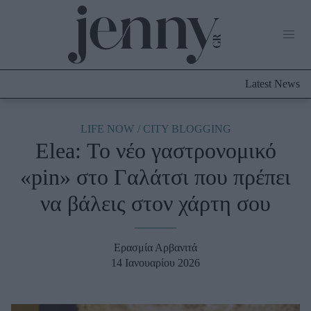
Life Now
What's New
Travel
Latest News
Culture
City Blogging
ABOUT US
ΔΙΑΦΗΜΙΣΤΕΙΤΕ
ΕΠΙΚΟΙΝΩΝΙΑ
LIFE NOW
CITY BLOGGING
Elea: Το νέο γαστρονομικό
Fashion
«pin» στο Γαλάτσι που πρέπει
Shopping
να βάλεις στον χάρτη σου
Styling Tips
Fashion News
Ερασμία Αρβανιτά
Beauty - Ομορφιά
14 Ιανουαρίου 2026
Skincare
Μαλλιά - Νύχια