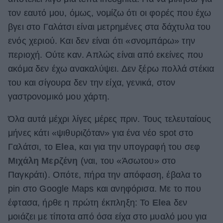
τον εαυτό μου, όμως, νομίζω ότι οι φορές που έχω
ΒΟΞ
βγει στο Γαλάτσι είναι μετρημένες στα δάχτυλα του
ενός χεριού. Και δεν είναι ότι «σνομπάρω» την
Χωρίς Ταμπέλες
περιοχή. Ούτε καν. Απλώς είναι από εκείνες που
ακόμα δεν έχω ανακαλύψει. Δεν ξέρω πολλά στέκια
του και σίγουρα δεν την είχα, γενικά, στον
Women's Forum
γαστρονομικό μου χάρτη.
Όλα αυτά μέχρι λίγες μέρες πριν. Τους τελευταίους
Hautes Grecians
μήνες κάτι «ψιθυριζόταν» για ένα νέο spot στο
Γαλάτσι, το
Elea
, και για την υπογραφή του σεφ
Μιχάλη Μερζένη
(ναι, του «Άσωτου» στο
Γάμος
Παγκράτι). Οπότε, πήρα την απόφαση, έβαλα το
pin στο Google Maps και ανηφόρισα. Με το που
έφτασα, ήρθε η πρώτη έκπληξη: Το
Elea
δεν
Market News
μοιάζει με τίποτα από όσα είχα στο μυαλό μου για