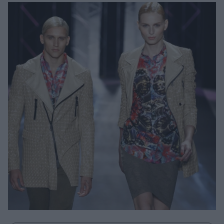
Μακιγιάζ
Beauty News
Well being
Ψυχολογία
Υγεία + Διατροφή
Σχέσεις & Σεξ
Fitness
Woman Power
Parenting
Working Girl
Real Women
Πρόσωπα