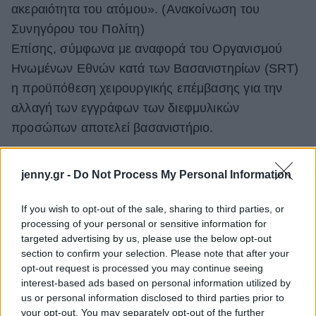
ακεραιότητα του ατόμου». (Ανακοίνωση του
Συνηγόρου του Πολίτη)
Επίσης, σύμφωνα με αναφορά του Οργανισμού
Ηνωμένων Εθνών κατά των Βασανιστηρίων (SRT)
η προϋπόθεση χειρουργικής επέμβασης για την
αλλαγή των εγγράφων των διεφμυλικών
προσώπων αποτελεί βασανιστήριο.
Και δηλαδή θα αλλάζει κανείς τώρα φύλο
jenny.gr -
Do Not Process My Personal Information
όποτε του καπνίσει;
If you wish to opt-out of the sale, sharing to third parties, or
processing of your personal or sensitive information for
targeted advertising by us, please use the below opt-out
section to confirm your selection. Please note that after your
opt-out request is processed you may continue seeing
interest-based ads based on personal information utilized by
us or personal information disclosed to third parties prior to
your opt-out. You may separately opt-out of the further