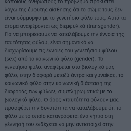
κάποιους ανθρώπους το πρόβλημα προκύπτει
ΒΟΞ
λόγω της έμφυτης αίσθησης ότι το σώμα τους δεν
είναι σύμμορφο με το γενετήσιο φύλο τους. Αυτά τα
άτομα αναφέρονται ως διεμφυλικά (transgender).
Χωρίς Ταμπέλες
Για να μπορέσουμε να καταλάβουμε την έννοια της
ταυτότητας φύλου, είναι σημαντικό να
διαχωρίσουμε τις έννοιες του γενετήσιου φύλου
Women's Forum
(sex) από το κοινωνικό φύλο (gender). To
γενετήσιο φύλο, αναφέρεται στο βιολογικό μας
φύλο, στην διαφορά μεταξύ άντρα και γυναίκας, το
Hautes Grecians
κοινωνικό φύλο στην κοινωνική διάσταση της
διαφοράς των φύλων, συμπληρωματικά με το
Γάμος
βιολογικό φύλο. Ο όρος «ταυτότητα φύλου» μας
προσφέρει την δυνατότητα να καταλάβουμε ότι το
φύλο με το οποίο καταγράφεται ένα νήπιο στη
Market News
γέννησή του ενδέχεται να μην αντιστοιχεί στην