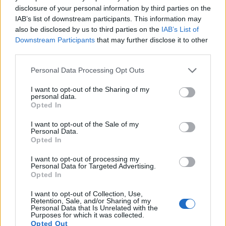
disclosure of your personal information by third parties on the
IAB’s list of downstream participants. This information may
also be disclosed by us to third parties on the
IAB’s List of
Downstream Participants
that may further disclose it to other
third parties.
Please note that this website/app uses one or more Google
Personal Data Processing Opt Outs
services and may gather and store information including but
not limited to your visit or usage behaviour. You may click to
I want to opt-out of the Sharing of my
personal data.
grant or deny consent to Google and its third-party tags to
Opted In
use your data for below specified purposes in below Google
consent section.
I want to opt-out of the Sale of my
Personal Data.
Opted In
I want to opt-out of processing my
Personal Data for Targeted Advertising.
Opted In
I want to opt-out of Collection, Use,
Retention, Sale, and/or Sharing of my
Personal Data that Is Unrelated with the
Purposes for which it was collected.
Opted Out