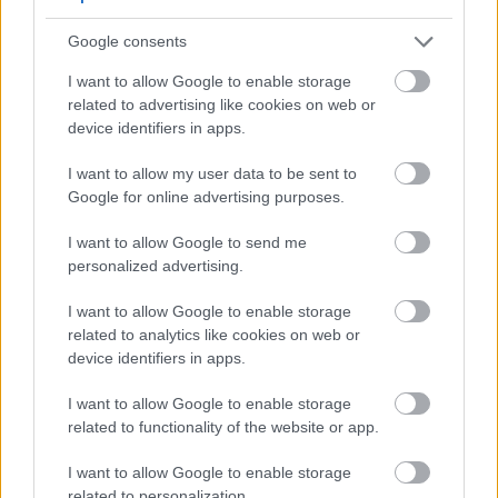
Google consents
I want to allow Google to enable storage
related to advertising like cookies on web or
device identifiers in apps.
I want to allow my user data to be sent to
Google for online advertising purposes.
Κανένας δεν μπαίνει σε μια τέτοια διαδικασία, που
I want to allow Google to send me
personalized advertising.
βλέπουμε και από τη συζήτηση για το νομοσχέδιο
πόσες αντιδράσεις φέρνει, για ψύλλου πήδημα.
I want to allow Google to enable storage
Δηλαδή δεν γίνεται να λένε από τη μία οι άνθρωποι
related to analytics like cookies on web or
device identifiers in apps.
που εναντιώνονται στο νομοσχέδιο ότι θα αλλάζουν
όλοι φύλο για πλάκα και παράλληλα να
I want to allow Google to enable storage
στιγματίζουν και να περιθωριοποιούν τα διεμφυλικά
related to functionality of the website or app.
άτομα. Κανείς και καμία δεν πρόκειται να μπει σε
I want to allow Google to enable storage
μία διαδικασία η οποία ενδέχεται να τον/την φέρει
related to personalization.