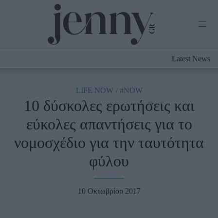
Life Now
What's New
Travel
Latest News
Culture
City Blogging
ABOUT US
ΔΙΑΦΗΜΙΣΤΕΙΤΕ
ΕΠΙΚΟΙΝΩΝΙΑ
LIFE NOW
#NOW
10 δύσκολες ερωτήσεις και
Fashion
εύκολες απαντήσεις για το
Shopping
νομοσχέδιο για την ταυτότητα
Styling Tips
Fashion News
φύλου
Beauty - Ομορφιά
10 Οκτωβρίου 2017
Skincare
Μαλλιά - Νύχια