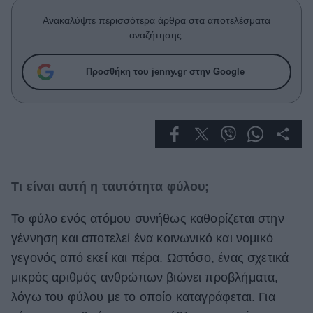
Celebrities
Ανακαλύψτε περισσότερα άρθρα στα αποτελέσματα
Συνεντεύξεις
αναζήτησης.
Who
True Stories
Προσθήκη του jenny.gr στην Google
Ask the Guru
Success Stories
Ζώδια
Living
Τι είναι αυτή η ταυτότητα φύλου;
Deco
Το φύλο ενός ατόμου συνήθως καθορίζεται στην
Cooking
γέννηση και αποτελεί ένα κοινωνικό και νομικό
Green
γεγονός από εκεί και πέρα. Ωστόσο, ένας σχετικά
μικρός αριθμός ανθρώπων βιώνει προβλήματα,
Αφιερώματα
λόγω του φύλου με το οποίο καταγράφεται. Για