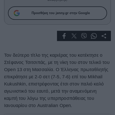
Celebrities
Συνεντεύξεις
Προσθήκη του jenny.gr στην Google
Who
True Stories
Ask the Guru
Success Stories
Ζώδια
Τον δεύτερο τίτλο της καριέρας του κατέκτησε ο
Στέφανος Τσιτσιπάς, με τη νίκη του στον τελικό του
Living
Open 13 στη Μασσαλία
. O Έλληνας πρωταθλητής
επικράτησε με 2-0 σετ (7-5, 7-6) επί του
Mikhail
Deco
Kukushkin, επιστρέφοντας έτσι στον παλιό καλό
Cooking
αγωνιστικό του εαυτό, μετά την αναμενόμενη
Green
καμπή του λόγω της υπερπροσπάθειας του
Αφιερώματα
Ιανουαρίου στο Australian Open.