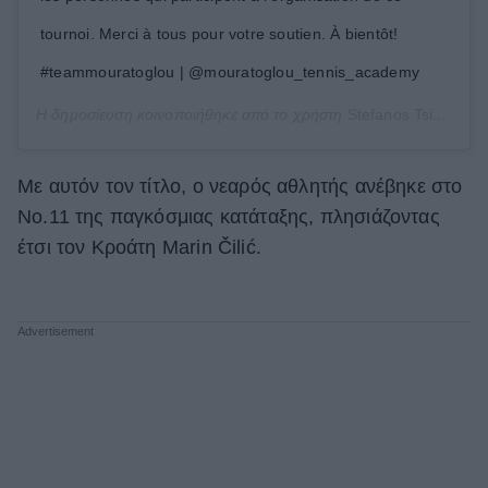
tournoi. Merci à tous pour votre soutien. À bientôt!
#teammouratoglou | @mouratoglou_tennis_academy
Η δημοσίευση κοινοποιήθηκε από το χρήστη
Stefanos Tsitsipas
(
Με αυτόν τον τίτλο, ο νεαρός αθλητής ανέβηκε στο
Νο.11 της παγκόσμιας κατάταξης, πλησιάζοντας
έτσι τον Κροάτη Marin Čilić.