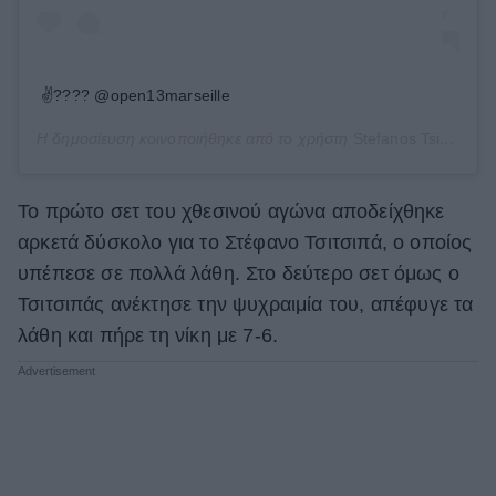
✌???? @open13marseille
Η δημοσίευση κοινοποιήθηκε από το χρήστη
Stefanos Tsitsipas
(
Το πρώτο σετ του χθεσινού αγώνα αποδείχθηκε
αρκετά δύσκολο για το Στέφανο Τσιτσιπά, ο οποίος
υπέπεσε σε πολλά λάθη. Στο δεύτερο σετ όμως ο
Τσιτσιπάς ανέκτησε την ψυχραιμία του, απέφυγε τα
λάθη και πήρε τη νίκη με 7-6.