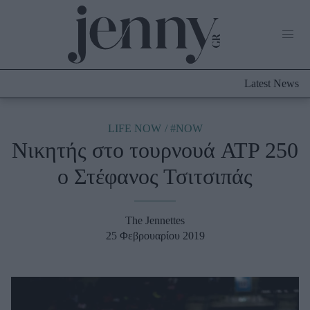
Life Now
What's New
Travel
Latest News
Culture
City Blogging
ABOUT US
ΔΙΑΦΗΜΙΣΤΕΙΤΕ
ΕΠΙΚΟΙΝΩΝΙΑ
LIFE NOW
#NOW
Νικητής στο τουρνουά ATP 250
Fashion
ο Στέφανος Τσιτσιπάς
Shopping
Styling Tips
Fashion News
The Jennettes
25 Φεβρουαρίου 2019
Beauty - Ομορφιά
Skincare
Μαλλιά - Νύχια