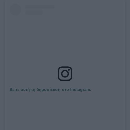
ΒΟΞ
Χωρίς Ταμπέλες
Women's Forum
Hautes Grecians
Δείτε αυτή τη δημοσίευση στο Instagram.
Γάμος
Market News