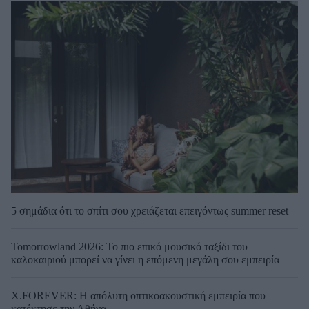
5 σημάδια ότι το σπίτι σου χρειάζεται επειγόντως summer reset
Tomorrowland 2026: Το πιο επικό μουσικό ταξίδι του
καλοκαιριού μπορεί να γίνει η επόμενη μεγάλη σου εμπειρία
X.FOREVER: Η απόλυτη οπτικοακουστική εμπειρία που
κατέκτησε την Αθήνα