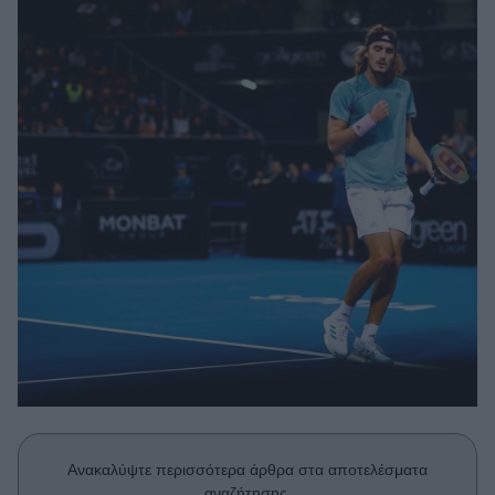
Μακιγιάζ
Beauty News
Well being
Ψυχολογία
Υγεία + Διατροφή
Σχέσεις & Σεξ
Fitness
Woman Power
Parenting
Working Girl
Real Women
Πρόσωπα
Ανακαλύψτε περισσότερα άρθρα στα αποτελέσματα
αναζήτησης.