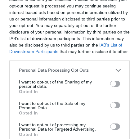
opt-out request is processed you may continue seeing
Δείτε ακόμη:
Στέφανος Τσιτσιπάς: 12
interest-based ads based on personal information utilized by
φωτογραφίες από τη ζωή του
us or personal information disclosed to third parties prior to
your opt-out. You may separately opt-out of the further
disclosure of your personal information by third parties on the
IAB’s list of downstream participants. This information may
also be disclosed by us to third parties on the
IAB’s List of
Downstream Participants
that may further disclose it to other
third parties.
Please note that this website/app uses one or more Google
Personal Data Processing Opt Outs
services and may gather and store information including but
not limited to your visit or usage behaviour. You may click to
I want to opt-out of the Sharing of my
personal data.
grant or deny consent to Google and its third-party tags to
Opted In
use your data for below specified purposes in below Google
consent section.
I want to opt-out of the Sale of my
Personal Data.
Opted In
I want to opt-out of processing my
Personal Data for Targeted Advertising.
Opted In