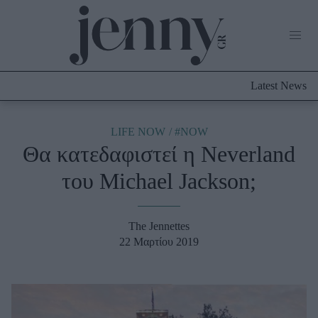
Life Now
What's New
Travel
Latest News
Culture
City Blogging
ABOUT US
ΔΙΑΦΗΜΙΣΤΕΙΤΕ
ΕΠΙΚΟΙΝΩΝΙΑ
LIFE NOW
#NOW
Θα κατεδαφιστεί η Neverland
Fashion
του Michael Jackson;
Shopping
Styling Tips
Fashion News
The Jennettes
22 Μαρτίου 2019
Beauty - Ομορφιά
Skincare
Μαλλιά - Νύχια