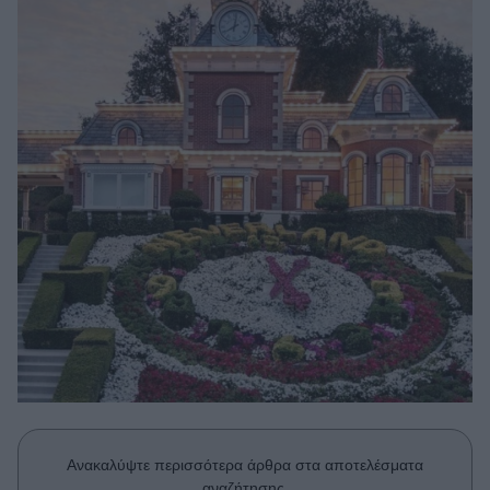
Μακιγιάζ
Beauty News
Well being
Ψυχολογία
Υγεία + Διατροφή
Σχέσεις & Σεξ
Fitness
Woman Power
Parenting
Working Girl
Real Women
Πρόσωπα
Ανακαλύψτε περισσότερα άρθρα στα αποτελέσματα
αναζήτησης.