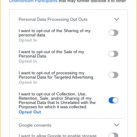
Downstream Participants
that may further disclose it to other
third parties.
Please note that this website/app uses one or more Google
Personal Data Processing Opt Outs
services and may gather and store information including but
not limited to your visit or usage behaviour. You may click to
I want to opt-out of the Sharing of my
personal data.
grant or deny consent to Google and its third-party tags to
Opted In
use your data for below specified purposes in below Google
consent section.
I want to opt-out of the Sale of my
Personal Data.
Opted In
I want to opt-out of processing my
Personal Data for Targeted Advertising.
Opted In
I want to opt-out of Collection, Use,
Retention, Sale, and/or Sharing of my
Personal Data that Is Unrelated with the
Purposes for which it was collected.
Opted Out
Google consents
I want to allow Google to enable storage