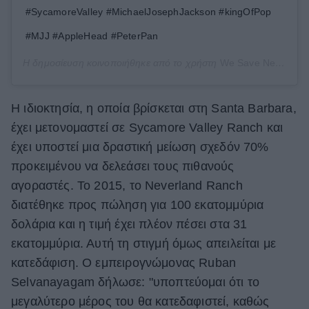
#SycamoreValley #MichaelJosephJackson #kingOfPop
#MJJ #AppleHead #PeterPan
Η δημοσίευση κοινοποιήθηκε από το χρήστη
We Save Neverland
H ιδιοκτησία, η οποία βρίσκεται στη Santa Barbara,
έχει μετονομαστεί σε Sycamore Valley Ranch και
έχει υποστεί μια δραστική μείωση σχεδόν 70%
προκειμένου να δελεάσει τους πιθανούς
αγοραστές. Το 2015, το Νeverland Ranch
διατέθηκε προς πώληση για 100 εκατομμύρια
δολάρια και η τιμή έχει πλέον πέσει στα 31
εκατομμύρια. Αυτή τη στιγμή όμως απειλείται με
κατεδάφιση. Ο εμπειρογνώμονας Ruban
Selvanayagam δήλωσε: "υποπτεύομαι ότι το
μεγαλύτερο μέρος του θα κατεδαφιστεί, καθώς