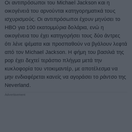
Οι αντιπρόσωποι του Michael Jackson και η
ΒΟΞ
οικογένειά του αρνούνται κατηγορηματικά τους
ισχυρισμούς. Οι αντιπρόσωποι έχουν μηνύσει το
HBO για 100 εκατομμύρια δολάρια, ενώ η
Χωρίς Ταμπέλες
οικογένεια του έχει κατηγορήσει τους δύο άντρες
ότι λένε ψέματα και προσπαθούν να βγάλουν λεφτά
από τον Michael Jackson. H φήμη του βασιλιά της
Women's Forum
pop έχει δεχτεί τεράστιο πλήγμα μετά την
κυκλοφορία του ντοκιμαντέρ, με αποτέλεσμα να
Hautes Grecians
μην ενδιαφέρεται κανείς να αγοράσει το ράντσο της
Neverland.
Γάμος
Market News