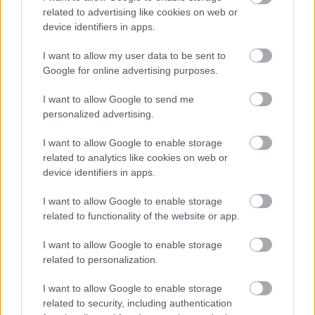
related to advertising like cookies on web or
device identifiers in apps.
Δείτε ακόμη:
"Leaving Neverland": Πού
I want to allow my user data to be sent to
βρίσκονται τώρα τα θύματα του Michael
Google for online advertising purposes.
Jackson
I want to allow Google to send me
personalized advertising.
I want to allow Google to enable storage
related to analytics like cookies on web or
ΔΙΑΒΑΖΟΝΤΑΙ ΤΩΡΑ
device identifiers in apps.
I want to allow Google to enable storage
related to functionality of the website or app.
Το gadget από τα IKEA που κοστίζει κάτω από 2
I want to allow Google to enable storage
ευρώ και θα βάλει σε τάξη το ντουλάπι της
related to personalization.
κουζίνας σου
I want to allow Google to enable storage
related to security, including authentication
Όσοι μεγάλωσαν χωρίς κινητά, απέκτησαν 6