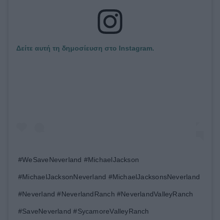
Δείτε αυτή τη δημοσίευση στο Instagram.
#WeSaveNeverland #MichaelJackson
#MichaelJacksonNeverland #MichaelJacksonsNeverland
#Neverland #NeverlandRanch #NeverlandValleyRanch
#SaveNeverland #SycamoreValleyRanch