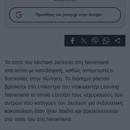
Celebrities
Συνεντεύξεις
Προσθήκη του jenny.gr στην Google
Who
True Stories
Ask the Guru
Success Stories
Ζώδια
Το σπίτι του Michael Jackson στη Neverland
απειλείται με κατεδάφιση, καθώς αντιμετωπίζει
Living
δυσκολίες στην πώληση. Το διάσημο ράντσο
βρίσκεται στο επίκεντρο του ντοκιμαντέρ Leaving
Deco
Neverland το οποίο εξετάζει τους ισχυρισμούς δύο
Cooking
αντρών που κατηγούν τον Jackson για σεξουαλική
Green
κακοποίηση όταν ήταν παιδιά και βρισκόντουσαν
Αφιερώματα
στο σπίτι του στη Neverland.