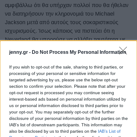
αμφιβάλλω ότι θα υπήρχαν πολλοί που θα ήθελαν
να διατηρήσουν την κληρονομιά του Michael
Jackson μετά από αυτούς τους σοκαριστικούς
ισχυρισμούς. Ίσως κάποιος να πιστεύει ότι η
Neverland θα μπορούσε να αλλάξει ταυτότητα με
κάποιον τρόπο, αλλά αυτό θα ήταν καταδικασμένο
jenny.gr -
Do Not Process My Personal Information
να αποτύχει κατά τη γνώμη μου".
If you wish to opt-out of the sale, sharing to third parties, or
Το ντοκιμαντέρ έχει αποδειχτεί αρκετά διχαστικό με
processing of your personal or sensitive information for
μεγάλο μέρος του κοινού να υποστηρίζει τους δύο
targeted advertising by us, please use the below opt-out
section to confirm your selection. Please note that after your
άντρες, και πολλούς άλλους να το θεωρούν
opt-out request is processed you may continue seeing
μονόπλευρο.
interest-based ads based on personal information utilized by
us or personal information disclosed to third parties prior to
your opt-out. You may separately opt-out of the further
disclosure of your personal information by third parties on the
IAB’s list of downstream participants. This information may
also be disclosed by us to third parties on the
IAB’s List of