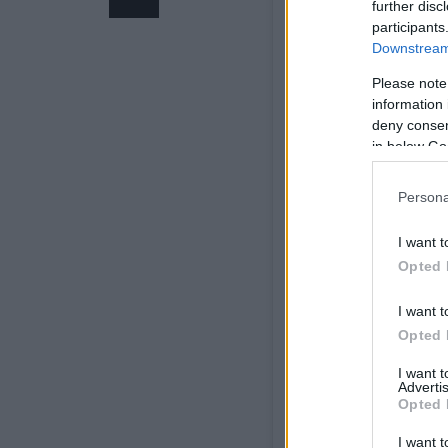
further disc
participants
Downstream 
Please note
information 
deny consent
in below Go
Persona
I want t
View this post on Inst
Opted 
I want t
Opted 
I want 
Advertis
Opted 
I want t