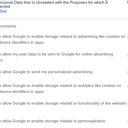
ersonal Data that Is Unrelated with the Purposes for which it
lected.
Out
consents
Soo (@dante_soo)
on
Mar 8, 2019 at 3:59am PST
o allow Google to enable storage related to advertising like cookies on
evice identifiers in apps.
Ναντίν Λαμπακί καταγράφει με ένα «ωμό» τρόπο αλλά
o allow my user data to be sent to Google for online advertising
s.
τες που έχουν αυτά τα παιδιά, βάζοντας τον
νώπιον του δικαστή και θέλει να κάνει μήνυση στους
to allow Google to send me personalized advertising.
ένα κόσμο άδικο. Οι άθλιες συνθήκες διαβίωσης και οι
διά στους δρόμους του Λιβάνου ήταν η αφορμή για να
o allow Google to enable storage related to analytics like cookies on
evice identifiers in apps.
 αγνοεί τα παιδιά του.
o allow Google to enable storage related to functionality of the website
o allow Google to enable storage related to personalization.