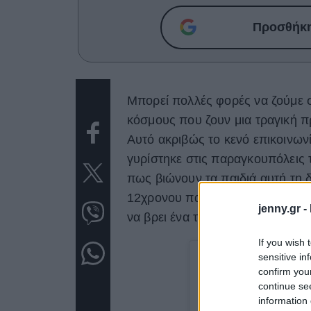
Προσθήκη 
Μπορεί πολλές φορές να ζούμε 
κόσμους που ζουν μια τραγική πρ
Αυτό ακριβώς το κενό επικοινων
γυρίστηκε στις παραγκουπόλεις τ
πως βιώνουν τα παιδιά αυτή τη δ
12χρονου παιδιού που επαναστατ
jenny.gr -
να βρει ένα τρόπο για να ξεφύγει
If you wish 
sensitive in
confirm you
continue se
information 