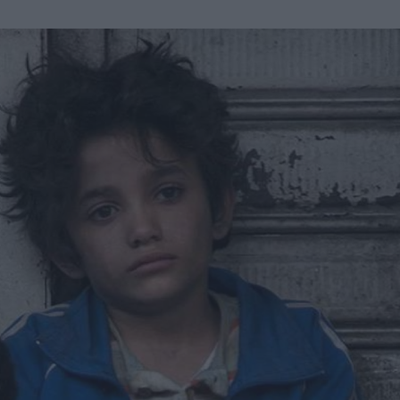
u
ies
Χωρίς Ταμπέλες
Market News