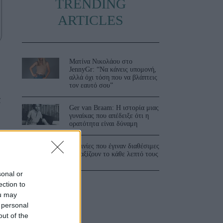
TRENDING
ARTICLES
Ματίνα Νικολάου στο
JennyGr: “Να κάνεις υπομονή,
αλλά όχι τόση που να βλάπτεις
τον εαυτό σου”
α
Ger van Braam: Η ιστορία μιας
γυναίκας που απέδειξε ότι η
ορατότητα είναι δύναμη
3 ταινίες που έγιναν διαθέσιμες
και αξίζουν το κάθε λεπτό τους
sonal or
ection to
ou may
 personal
out of the