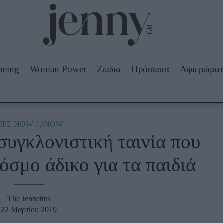
Beauty -
Ομορφιά
ABOUT US
ΔΙΑΦΗΜΙΣΤΕΙΤΕ
ΕΠΙΚΟΙΝΩΝΙΑ
being
Woman Power
Ζώδια
Πρόσωπα
Αφιερώμα
Skincare
ws
Μαλλιά - Νύχια
Μακιγιάζ
Beauty News
IFE NOW
#NOW
υγκλονιστική ταινία που
πα
Ζώδια
όσμο άδικο για τα παιδιά
The Jennettes
22 Μαρτίου 2019