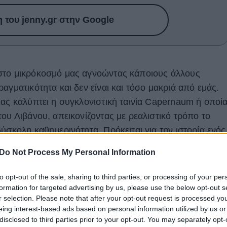
του jenny.gr στην Google
στο μικρόκοσμό μας αγνοώντας κάποιους άλλους
αγματικότητα και δεν είναι και τόσο μακριά από εμάς.
ίας καλύπτει η συγκλονιστική ταινία Capernaum ή οποί
ου Λιβάνου, απεικονίζοντας με ρεαλιστικό τρόπο το
ύσκολη καθημερινότητα. Πρόκειται για την ιστορία ενός
εί στις κακουχίες που έρχεται αντιμέτωπος και παλεύει
Do Not Process My Personal Information
.
to opt-out of the sale, sharing to third parties, or processing of your per
formation for targeted advertising by us, please use the below opt-out s
r selection. Please note that after your opt-out request is processed y
eing interest-based ads based on personal information utilized by us or
disclosed to third parties prior to your opt-out. You may separately opt-