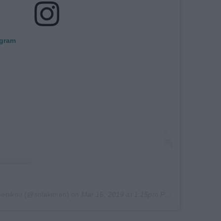
agram
 Menikou (@sofakimen)
on
Mar 15, 2019 at 1:15pm PDT