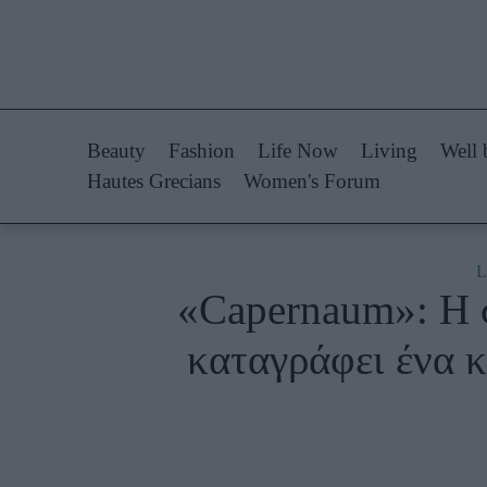
Life Now
Fashion
What's New
Shopping
Beauty
Fashion
Life Now
Living
Well 
Travel
Styling Tips
Hautes Grecians
Women's Forum
Culture
Fashion Ne
City Blogging
L
«Capernaum»: H σ
Woman Power
Πρόσω
καταγράφει ένα κ
Parenting
Celebrities
Working Girl
Συνεντεύξεις
Real Women
Who
True Stories