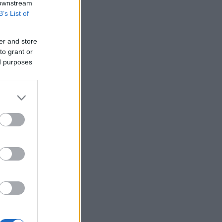
 downstream
B’s List of
er and store
to grant or
ed purposes