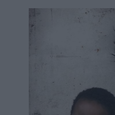
Ask the Gur
Success Stor
Αφιερώματα
ΒΟΞ
Hautes Grecians
Γάμος