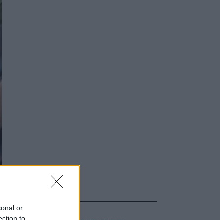
sonal or
ection to