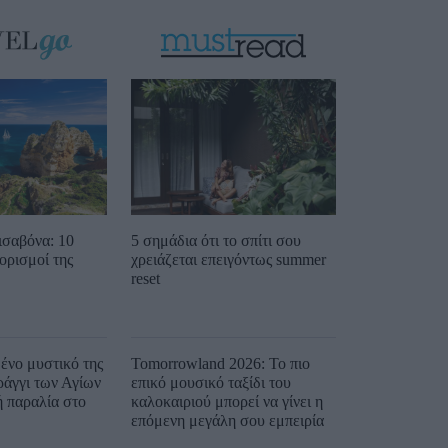
ισαβόνα: 10
5 σημάδια ότι το σπίτι σου
ορισμοί της
χρειάζεται επειγόντως summer
reset
ένο μυστικό της
Tomorrowland 2026: Το πιο
ράγγι των Αγίων
επικό μουσικό ταξίδι του
ή παραλία στο
καλοκαιριού μπορεί να γίνει η
επόμενη μεγάλη σου εμπειρία