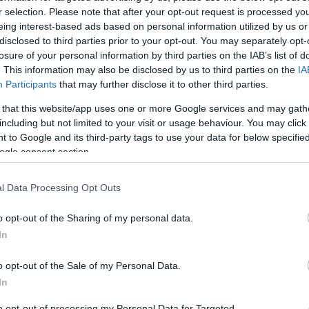
του jenny.gr στην Google
r selection. Please note that after your opt-out request is processed y
eing interest-based ads based on personal information utilized by us or
disclosed to third parties prior to your opt-out. You may separately opt-
losure of your personal information by third parties on the IAB’s list of
. This information may also be disclosed by us to third parties on the
IA
ωπο για αγορά προϊόντων ή υπηρεσιών για όλη σου τη
Participants
that may further disclose it to other third parties.
 Είτε είναι ο φούρναρης της γειτονιάς είτε ο μανάβης, ο
 that this website/app uses one or more Google services and may gath
ρ από το Μπρίστολ της Αγγλίας πηγαίνει στον ίδιο
including but not limited to your visit or usage behaviour. You may click 
 to Google and its third-party tags to use your data for below specifi
θ, από τη δεκαετία του 1970. Και σε κάθε του
ogle consent section.
φίζοντας τον καθρέφτη την ώρα που κουρεύεται.
l Data Processing Opt Outs
o opt-out of the Sharing of my personal data.
In
o opt-out of the Sale of my Personal Data.
In
to opt-out of processing my Personal Data for Targeted