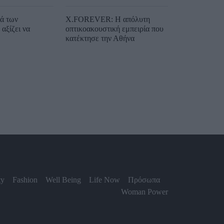
ιά των
X.FOREVER: Η απόλυτη
αξίζει να
οπτικοακουστική εμπειρία που
κατέκτησε την Αθήνα
ty
Fashion
Well Being
Life Now
Πρόσωπα
Woman Power