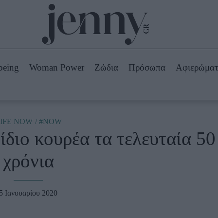
Beauty -
Ομορφιά
ABOUT US
ΔΙΑΦΗΜΙΣΤΕΙΤΕ
ΕΠΙΚΟΙΝΩΝΙΑ
being
Woman Power
Ζώδια
Πρόσωπα
Αφιερώμα
Skincare
ws
Μαλλιά - Νύχια
Μακιγιάζ
Beauty News
IFE NOW
#NOW
 ίδιο κουρέα τα τελευταία 50
πα
Ζώδια
χρόνια
5 Ιανουαρίου 2020