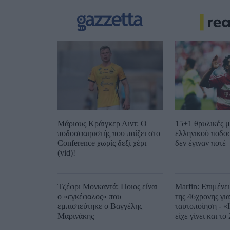
Μάριους Κράιγκερ Λιντ: Ο
15+1 θρυλικές μ
ποδοσφαιριστής που παίζει στο
ελληνικού ποδο
Conference χωρίς δεξί χέρι
δεν έγιναν ποτέ
(vid)!
Τζέφρι Μονκαντά: Ποιος είναι
Marfin: Επιμένε
ο «εγκέφαλος» που
της 46χρονης για
εμπιστεύτηκε ο Βαγγέλης
ταυτοποίηση - «
Μαρινάκης
είχε γίνει και το