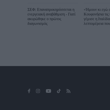
ΣΕΦ: Επαναπροκηρύσσεται η
«Ήμουν κι εγώ 
ενεργειακή αναβάθμιση - Γιατί
Κουφονήσια τις 
ακυρώθηκε ο πρώτος
γέμισε η Ιταλίδα
διαγωνισμός
λεπτομέρεια που
ανέφερε