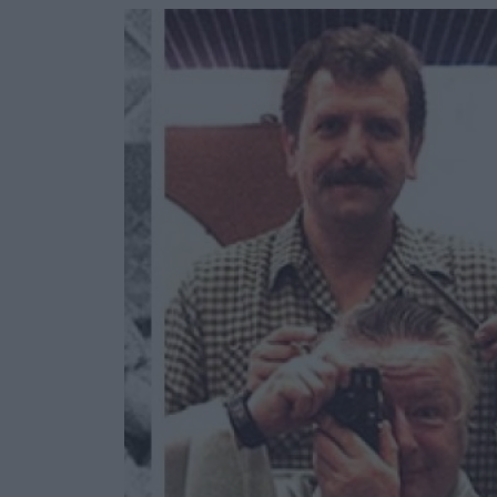
Ask the Gur
Success Stor
Αφιερώματα
ΒΟΞ
Hautes Grecians
Γάμος