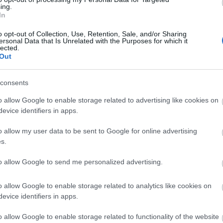
ing.
In
o opt-out of Collection, Use, Retention, Sale, and/or Sharing
ersonal Data that Is Unrelated with the Purposes for which it
lected.
Out
consents
o allow Google to enable storage related to advertising like cookies on
ΑΖΟΝΤΑΙ ΤΩΡΑ
evice identifiers in apps.
o allow my user data to be sent to Google for online advertising
s.
τα ζώδια είναι συνήθως κολλημένα στη μαμά τους
to allow Google to send me personalized advertising.
ρειάζεται να καθαρίζεις κάθε εβδομάδα
o allow Google to enable storage related to analytics like cookies on
evice identifiers in apps.
ξει τον τρόπο που ντύνεσαι
o allow Google to enable storage related to functionality of the website