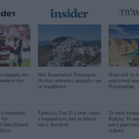
εταγραφές του
Νέο Χωροταξικό Τουρισμού:
Πέρα από τη Λ
σφαίρου που
Οι νέες «κόκκινες γραμμές» για
μαγευτικοί προ
το περιβάλλον
Πορτογαλίας
ι ο δικηγόρος
Τράπεζες: Στα 55,5 εκατ. ευρώ
Το καλά κρυμμ
 την
ο λογαριασμός από τα δάνεια
Κρήτης: Το φα
Η ίδια εξέταση
του ν. Κατσέλη
και η μαγευτικ
 2022»
Λιβυκό