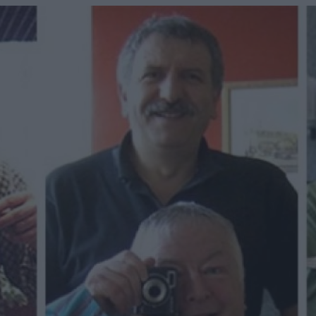
u
ies
Χωρίς Ταμπέλες
Market News