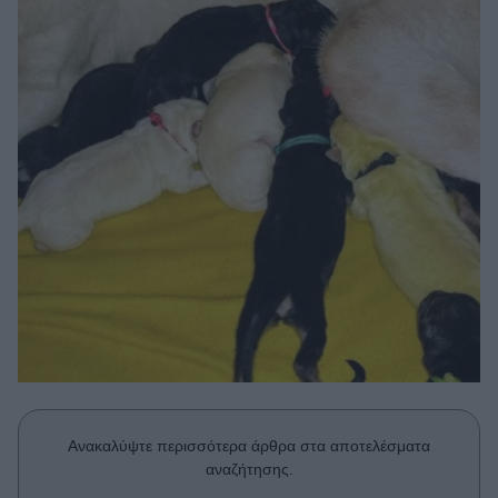
Μακιγιάζ
Beauty News
Well being
Ψυχολογία
Υγεία + Διατροφή
Σχέσεις & Σεξ
Fitness
Woman Power
Parenting
Working Girl
Real Women
Ανακαλύψτε περισσότερα άρθρα στα αποτελέσματα
Πρόσωπα
αναζήτησης.