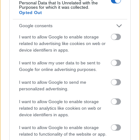
Personal Data that Is Unrelated with the
Purposes for which it was collected.
Opted Out
Google consents
I want to allow Google to enable storage
related to advertising like cookies on web or
device identifiers in apps.
I want to allow my user data to be sent to
Google for online advertising purposes.
I want to allow Google to send me
Μάριους Κράιγκερ Λιντ: Ο ποδοσφαιριστής που παίζει στο
personalized advertising.
Conference χωρίς δεξί χέρι (vid)!
I want to allow Google to enable storage
related to analytics like cookies on web or
Τζέφρι Μονκαντά: Ποιος είναι ο «εγκέφαλος» που εμπιστεύτηκε
device identifiers in apps.
ο Βαγγέλης Μαρινάκης
I want to allow Google to enable storage
ΣΕΦ: Επαναπροκηρύσσεται η ενεργειακή αναβάθμιση - Γιατί
related to functionality of the website or app.
ακυρώθηκε ο πρώτος διαγωνισμός