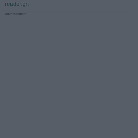
reader.gr
.
ΒΟΞ
Χωρίς Ταμπέλες
Women's Forum
Hautes Grecians
Γάμος
Market News