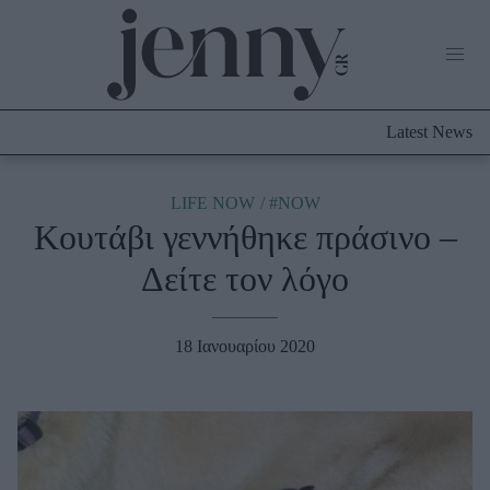
Life Now
What's New
Travel
Latest News
Culture
City Blogging
ABOUT US
ΔΙΑΦΗΜΙΣΤΕΙΤΕ
ΕΠΙΚΟΙΝΩΝΙΑ
LIFE NOW
#NOW
Κουτάβι γεννήθηκε πράσινο –
Fashion
Δείτε τον λόγο
Shopping
Styling Tips
Fashion News
18 Ιανουαρίου 2020
Beauty - Ομορφιά
Skincare
Μαλλιά - Νύχια