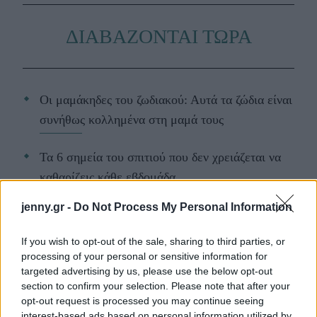
ΔΙΑΒΑΖΟΝΤΑΙ ΤΩΡΑ
Οι μαμάκηδες του ζωδιακού: Αυτά τα ζώδια είναι
συνήθως κολλημένα στη μαμά τους
Τα 6 σημεία του σπιτιού που δεν χρειάζεται να
καθαρίζεις κάθε εβδομάδα
jenny.gr -
Do Not Process My Personal Information
3-3-3 rule: Ο κανόνας που θα αλλάξει τον τρόπο
που ντύνεσαι
If you wish to opt-out of the sale, sharing to third parties, or
processing of your personal or sensitive information for
targeted advertising by us, please use the below opt-out
section to confirm your selection. Please note that after your
opt-out request is processed you may continue seeing
TAGS
ΚΟΥΤΑΒΙ
interest-based ads based on personal information utilized by