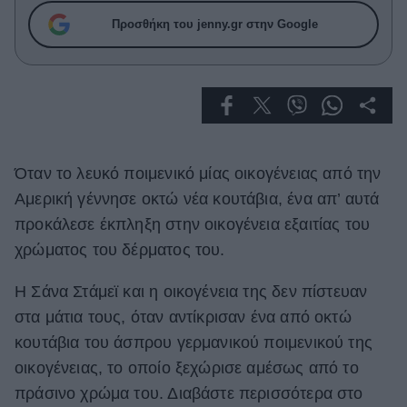
Celebrities
Προσθήκη του jenny.gr στην Google
Συνεντεύξεις
Who
True Stories
Ask the Guru
Success Stories
Ζώδια
Όταν το λευκό ποιμενικό μίας οικογένειας από την
Αμερική γέννησε οκτώ νέα κουτάβια, ένα απ’ αυτά
προκάλεσε έκπληξη στην οικογένεια εξαιτίας του
Living
χρώματος του δέρματος του.
Deco
Η Σάνα Στάμεϊ και η οικογένεια της δεν πίστευαν
Cooking
στα μάτια τους, όταν αντίκρισαν ένα από οκτώ
Green
κουτάβια του άσπρου γερμανικού ποιμενικού της
Αφιερώματα
οικογένειας, το οποίο ξεχώρισε αμέσως από το
πράσινο χρώμα του. Διαβάστε περισσότερα στο