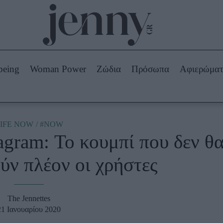
Beauty -
Ομορφιά
ABOUT US
ΔΙΑΦΗΜΙΣΤΕΙΤΕ
ΕΠΙΚΟΙΝΩΝΙΑ
being
Woman Power
Ζώδια
Πρόσωπα
Αφιερώμα
Skincare
ws
Μαλλιά - Νύχια
Μακιγιάζ
Beauty News
IFE NOW
#NOW
agram: Το κουμπί που δεν θ
πα
Ζώδια
ύν πλέον οι χρήστες
The Jennettes
21 Ιανουαρίου 2020