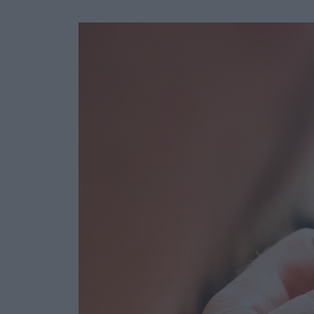
Ask the Gur
Success Stor
Αφιερώματα
ΒΟΞ
Hautes Grecians
Γάμος