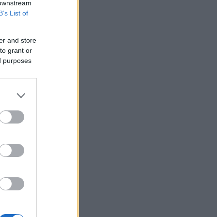
 downstream
B’s List of
er and store
to grant or
ed purposes