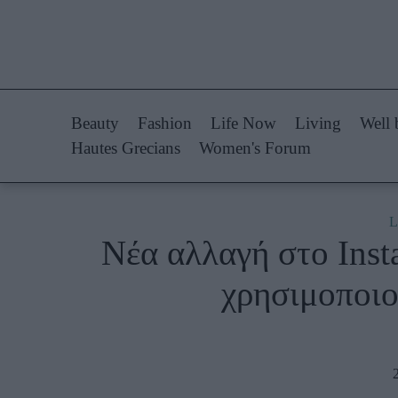
Life Now
Fashion
What's New
Shopping
Beauty
Fashion
Life Now
Living
Well 
Travel
Styling Tips
Hautes Grecians
Women's Forum
Culture
Fashion Ne
City Blogging
L
Νέα αλλαγή στο Inst
Woman Power
Πρόσω
χρησιμοποιο
Parenting
Celebrities
Working Girl
Συνεντεύξεις
Real Women
Who
True Stories