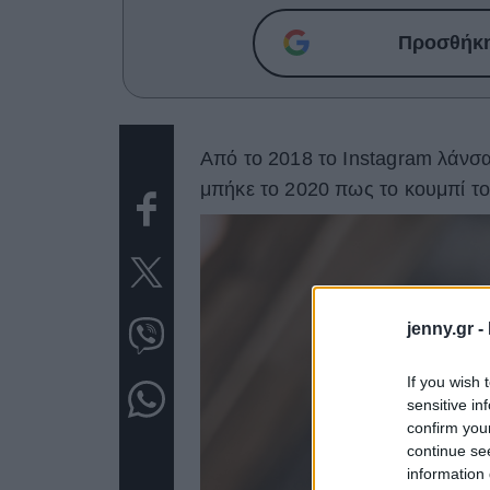
Προσθήκη 
Από το 2018 το Instagram λάνσα
μπήκε το 2020 πως το κουμπί το
jenny.gr -
If you wish 
sensitive in
confirm you
continue se
information 