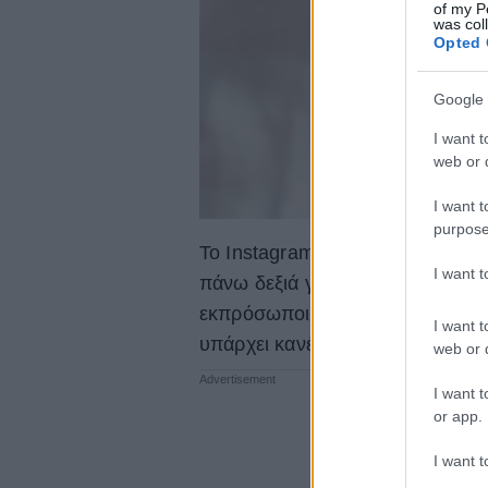
of my P
was col
Opted 
Google 
I want t
web or d
I want t
purpose
To Instagram θα αφαιρέσει συγκε
I want 
πάνω δεξιά γωνία στην home s
εκπρόσωποι του Instagram ότι σ
I want t
υπάρχει κανένας λόγος.
web or d
I want t
or app.
I want t