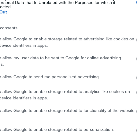
ersonal Data that Is Unrelated with the Purposes for which it
lected.
Out
consents
o allow Google to enable storage related to advertising like cookies on
evice identifiers in apps.
o allow my user data to be sent to Google for online advertising
s.
κριμένο κουμπί του IGTV, το οποίο εμφανίζεται στην
to allow Google to send me personalized advertising.
creen των χρηστών. Ο λόγος όπως αναφέρουν
χεδόν κανείς δεν το χρησιμοποιεί, επομένως δεν
o allow Google to enable storage related to analytics like cookies on
evice identifiers in apps.
o allow Google to enable storage related to functionality of the website
o allow Google to enable storage related to personalization.