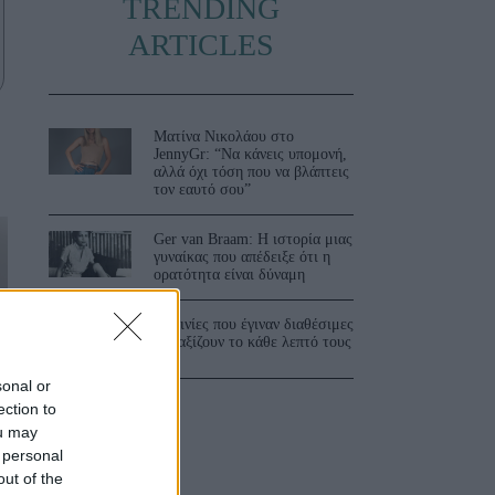
TRENDING
ARTICLES
Ματίνα Νικολάου στο
JennyGr: “Να κάνεις υπομονή,
αλλά όχι τόση που να βλάπτεις
τον εαυτό σου”
Ger van Braam: Η ιστορία μιας
γυναίκας που απέδειξε ότι η
ορατότητα είναι δύναμη
3 ταινίες που έγιναν διαθέσιμες
και αξίζουν το κάθε λεπτό τους
sonal or
ection to
ou may
 personal
out of the