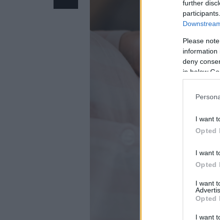
further disc
participants
Downstream 
Please note
information 
deny consent
in below Go
Persona
I want t
Opted 
I want t
Opted 
I want 
Advertis
Opted 
I want t