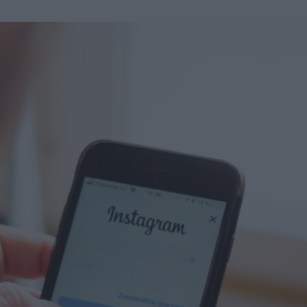
u
ies
Χωρίς Ταμπέλες
Market News