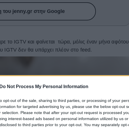
του jenny.gr στην Google
ρε το IGTV και φαίνεται τώρα, μόλις έναν μήνα αφότου
υ IGTV δεν θα υπάρχει πλέον στο feed.
Do Not Process My Personal Information
to opt-out of the sale, sharing to third parties, or processing of your per
formation for targeted advertising by us, please use the below opt-out s
r selection. Please note that after your opt-out request is processed y
eing interest-based ads based on personal information utilized by us or
disclosed to third parties prior to your opt-out. You may separately opt-