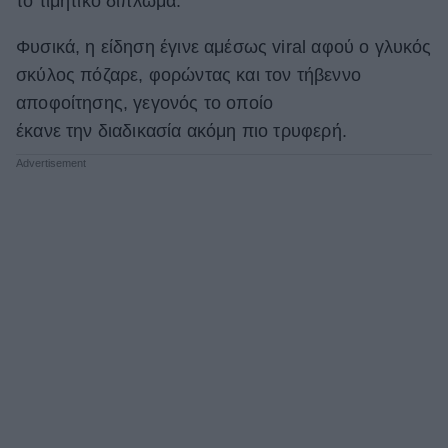
το τιμητικό δίπλωμα.
ΒΟΞ
Φυσικά, η είδηση έγινε αμέσως viral αφού ο γλυκός
σκύλος πόζαρε, φορώντας και τον τήβεννο
αποφοίτησης, γεγονός το οποίο
Χωρίς Ταμπέλες
έκανε την διαδικασία ακόμη πιο τρυφερή.
Women's Forum
Hautes Grecians
Γάμος
Market News