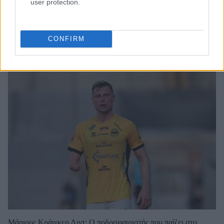
user protection.
CONFIRM
Μάριους Κράιγκερ Λιντ: Ο ποδοσφαιριστής που παίζει στο