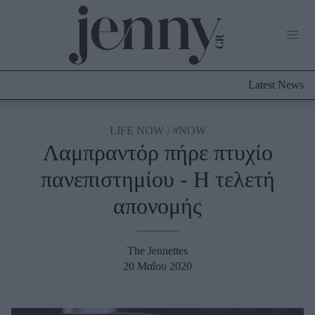
Life Now
What's New
Travel
Latest News
Culture
City Blogging
ABOUT US
ΔΙΑΦΗΜΙΣΤΕΙΤΕ
ΕΠΙΚΟΙΝΩΝΙΑ
LIFE NOW
#NOW
Λαμπραντόρ πήρε πτυχίο
Fashion
πανεπιστημίου - Η τελετή
Shopping
απονομής
Styling Tips
Fashion News
The Jennettes
Beauty - Ομορφιά
20 Μαΐου 2020
Skincare
Μαλλιά - Νύχια