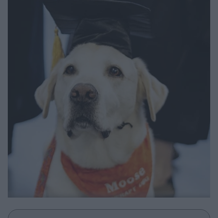
Μακιγιάζ
Beauty News
Well being
Ψυχολογία
Υγεία + Διατροφή
Σχέσεις & Σεξ
Fitness
Woman Power
Parenting
Working Girl
Real Women
Πρόσωπα