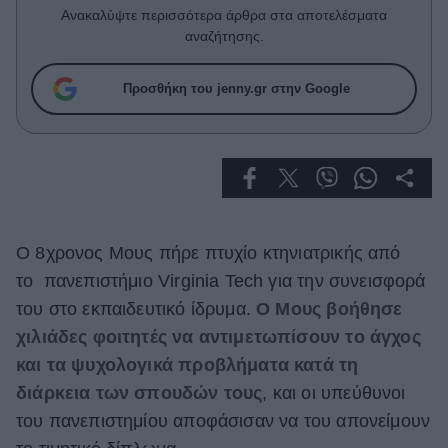
Celebrities
Ανακαλύψτε περισσότερα άρθρα στα αποτελέσματα
Συνεντεύξεις
αναζήτησης.
Who
True Stories
Προσθήκη του jenny.gr στην Google
Ask the Guru
Success Stories
Ζώδια
Ο 8χρονος Μους πήρε πτυχίο κτηνιατρικής από
Living
το πανεπιστήμιο Virginia Tech για την συνεισφορά
Deco
του στο εκπαιδευτικό ίδρυμα.
Ο Μους βοήθησε
Cooking
χιλιάδες φοιτητές να αντιμετωπίσουν το άγχος
Green
και τα ψυχολογικά προβλήματα κατά τη
διάρκεια των σπουδών τους
, και οι υπεύθυνοι
Αφιερώματα
του πανεπιστημίου αποφάσισαν να του απονείμουν