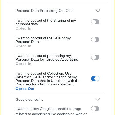
third parties.
Please note that this website/app uses one or more Google
Personal Data Processing Opt Outs
services and may gather and store information including but
not limited to your visit or usage behaviour. You may click to
I want to opt-out of the Sharing of my
personal data.
grant or deny consent to Google and its third-party tags to
Opted In
use your data for below specified purposes in below Google
consent section.
I want to opt-out of the Sale of my
Personal Data.
Opted In
ΔΙΑΒΑΖΟΝΤΑΙ ΤΩΡΑ
I want to opt-out of processing my
Personal Data for Targeted Advertising.
Opted In
Οι μαμάκηδες του ζωδιακού: Αυτά τα ζώδια είναι
I want to opt-out of Collection, Use,
Retention, Sale, and/or Sharing of my
συνήθως κολλημένα στη μαμά τους
Personal Data that Is Unrelated with the
Purposes for which it was collected.
Opted Out
Τα 6 σημεία του σπιτιού που δεν χρειάζεται να
Google consents
καθαρίζεις κάθε εβδομάδα
I want to allow Google to enable storage
3-3-3 rule: Ο κανόνας που θα αλλάξει τον τρόπο
related to advertising like cookies on web or