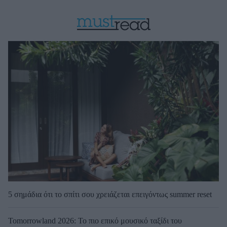
5 σημάδια ότι το σπίτι σου χρειάζεται επειγόντως summer reset
Tomorrowland 2026: Το πιο επικό μουσικό ταξίδι του