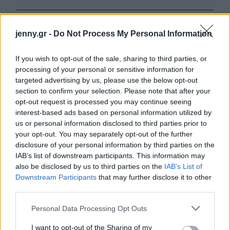
ΔΙΑΒΑΖΟΝΤΑΙ ΤΩΡΑ
jenny.gr -
Do Not Process My Personal Information
If you wish to opt-out of the sale, sharing to third parties, or
processing of your personal or sensitive information for
Οι μαμάκηδες του ζωδιακού: Αυτά τα ζώδια είναι
targeted advertising by us, please use the below opt-out
section to confirm your selection. Please note that after your
συνήθως κολλημένα στη μαμά τους
opt-out request is processed you may continue seeing
interest-based ads based on personal information utilized by
Τα 6 σημεία του σπιτιού που δεν χρειάζεται να
us or personal information disclosed to third parties prior to
your opt-out. You may separately opt-out of the further
καθαρίζεις κάθε εβδομάδα
disclosure of your personal information by third parties on the
IAB’s list of downstream participants. This information may
3-3-3 rule: Ο κανόνας που θα αλλάξει τον τρόπο
also be disclosed by us to third parties on the
IAB’s List of
που ντύνεσαι
Downstream Participants
that may further disclose it to other
third parties.
Please note that this website/app uses one or more Google
Personal Data Processing Opt Outs
services and may gather and store information including but
not limited to your visit or usage behaviour. You may click to
I want to opt-out of the Sharing of my