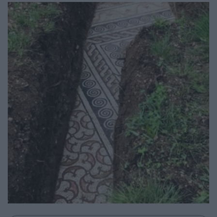
Μακιγιάζ
Beauty News
Well being
Ψυχολογία
Υγεία + Διατροφή
Σχέσεις & Σεξ
Fitness
Woman Power
Parenting
Working Girl
Real Women
Πρόσωπα