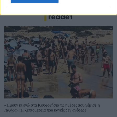
ακυρώθηκε ο πρώτος διαγωνισμός
«Ήμουν κι εγώ στα Κουφονήσια τις ημέρες που γέμισε η
Ιταλίδα»: Η λεπτομέρεια που κανείς δεν ανέφερε