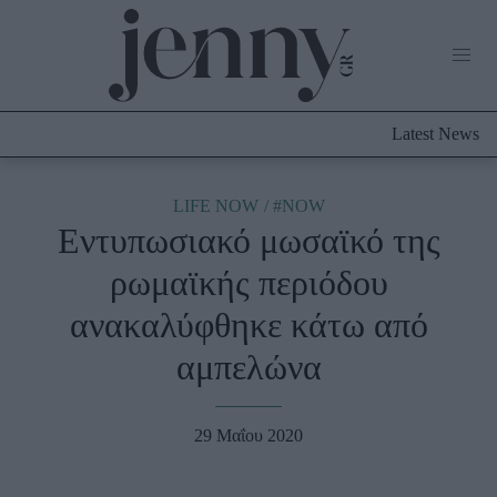
Life Now
What's New
Travel
Latest News
Culture
City Blogging
ABOUT US
ΔΙΑΦΗΜΙΣΤΕΙΤΕ
ΕΠΙΚΟΙΝΩΝΙΑ
LIFE NOW
#NOW
Εντυπωσιακό μωσαϊκό της
Fashion
ρωμαϊκής περιόδου
Shopping
ανακαλύφθηκε κάτω από
Styling Tips
Fashion News
αμπελώνα
Beauty - Ομορφιά
29 Μαΐου 2020
Skincare
Μαλλιά - Νύχια