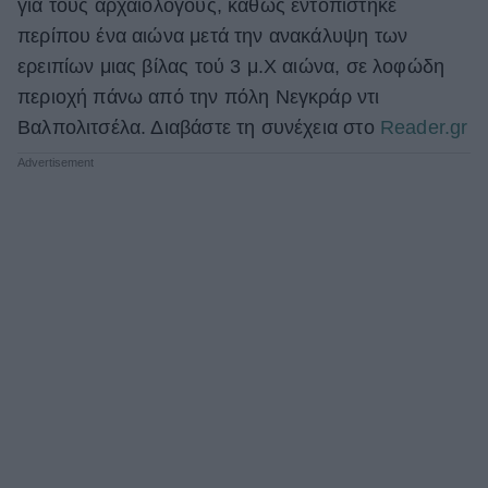
για τους αρχαιολόγους, καθώς εντοπίστηκε
ΒΟΞ
περίπου ένα αιώνα μετά την ανακάλυψη των
ερειπίων μιας βίλας τού 3 μ.Χ αιώνα, σε λοφώδη
περιοχή πάνω από την πόλη Νεγκράρ ντι
Χωρίς Ταμπέλες
Βαλπολιτσέλα. Διαβάστε τη συνέχεια στο
Reader.gr
Women's Forum
Hautes Grecians
Γάμος
Market News