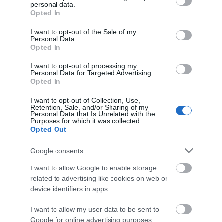
personal data.
TAGS
ΙΤΑΛΙΑ
ΒΕΡΟΝΑ
ΜΩΣΑΙΚΟ
grant or deny consent to Google and its third-party tags to
Opted In
use your data for below specified purposes in below Google
consent section.
I want to opt-out of the Sale of my
Personal Data.
Opted In
I want to opt-out of processing my
Personal Data for Targeted Advertising.
Opted In
I want to opt-out of Collection, Use,
Retention, Sale, and/or Sharing of my
Personal Data that Is Unrelated with the
Purposes for which it was collected.
Opted Out
BEST OF INTERNET
Google consents
I want to allow Google to enable storage
related to advertising like cookies on web or
device identifiers in apps.
I want to allow my user data to be sent to
Google for online advertising purposes.