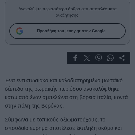
Celebrities
Ανακαλύψτε περισσότερα άρθρα στα αποτελέσματα
Συνεντεύξεις
αναζήτησης.
Who
True Stories
Προσθήκη του jenny.gr στην Google
Ask the Guru
Success Stories
Ζώδια
Living
Ένα εντυπωσιακο και καλοδιατηρημένο μωσαϊκό
δάπεδο της ρωμαϊκής περιόδου ανακαλύφθηκε
Deco
κάτω από έναν αμπελώνα στη βόρεια Ιταλία, κοντά
Cooking
στην πόλη της Βερόνας.
Green
Σύμφωνα με τοπικούς αξιωματούχους, το
Αφιερώματα
σπουδαίο εύρημα αποτέλεσε έκπληξη ακόμα και