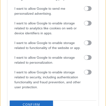
I want to allow Google to send me
personalized advertising.
I want to allow Google to enable storage
related to analytics like cookies on web or
device identifiers in apps.
I want to allow Google to enable storage
related to functionality of the website or app.
I want to allow Google to enable storage
related to personalization.
Μάριους Κράιγκερ Λιντ: Ο ποδοσφαιριστής που παίζει στο
I want to allow Google to enable storage
Conference χωρίς δεξί χέρι (vid)!
related to security, including authentication
functionality and fraud prevention, and other
Τζέφρι Μονκαντά: Ποιος είναι ο «εγκέφαλος» που εμπιστεύτηκε
user protection.
ο Βαγγέλης Μαρινάκης
ΣΕΦ: Επαναπροκηρύσσεται η ενεργειακή αναβάθμιση - Γιατί
CONFIRM