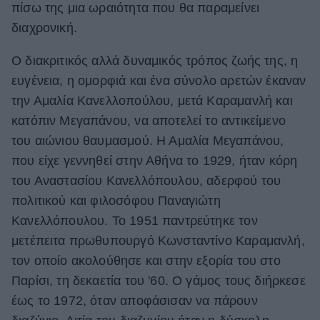
πίσω της μια ωραιότητα που θα παραμείνει
ΒΟΞ
διαχρονική.
Ο διακριτικός αλλά δυναμικός τρόπος ζωής της, η
Χωρίς Ταμπέλες
ευγένεια, η ομορφιά και ένα σύνολο αρετών έκαναν
την Αμαλία Κανελλοπούλου, μετά Καραμανλή και
κατόπιν Μεγαπάνου, να αποτελεί το αντικείμενο
Women's Forum
του αιώνιου θαυμασμού. Η Αμαλία Μεγαπάνου,
που είχε γεννηθεί στην Αθήνα το 1929, ήταν κόρη
του Αναστασίου Κανελλόπουλου, αδερφού του
Hautes Grecians
πολιτικού και φιλοσόφου Παναγιώτη
Κανελλόπουλου. Το 1951 παντρεύτηκε τον
Γάμος
μετέπειτα πρωθυπουργό Κωνσταντίνο Καραμανλή,
τον οποίο ακολούθησε και στην εξορία του στο
Παρίσι, τη δεκαετία του '60. Ο γάμος τους διήρκεσε
Market News
έως το 1972, όταν αποφάσισαν να πάρουν