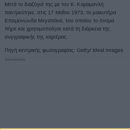
Μετά το διαζύγιό της με τον Κ. Καραμανλή
παντρεύτηκε, στις 17 Μαΐου 1973, το μαιευτήρα
Επαμεινώνδα Μεγαπάνο, του οποίου το όνομα
πήρε και χρησιμοποίησε κατά τη διάρκεια της
συγγραφικής της καριέρας.
Πηγή κεντρικής φωτογραφίας: Getty/ Ideal Images