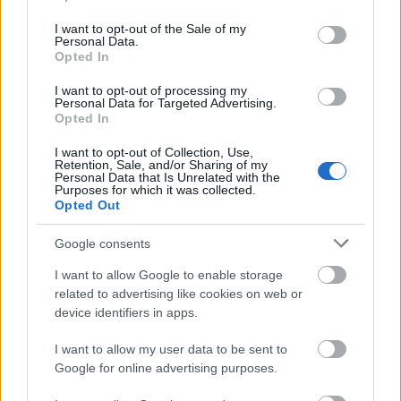
ΔΙΑΒΑΖΟΝΤΑΙ ΤΩΡΑ
use your data for below specified purposes in below Google
consent section.
I want to opt-out of the Sale of my
Personal Data.
Opted In
Το gadget από τα IKEA που κοστίζει κάτω από 2
I want to opt-out of processing my
Personal Data for Targeted Advertising.
ευρώ και θα βάλει σε τάξη το ντουλάπι της
Opted In
κουζίνας σου
I want to opt-out of Collection, Use,
Retention, Sale, and/or Sharing of my
Personal Data that Is Unrelated with the
3-3-3 rule: Ο κανόνας που θα αλλάξει τον τρόπο
Purposes for which it was collected.
Opted Out
που ντύνεσαι
Google consents
Οι μαμάκηδες του ζωδιακού: Αυτά τα ζώδια είναι
I want to allow Google to enable storage
συνήθως κολλημένα στη μαμά τους
related to advertising like cookies on web or
device identifiers in apps.
I want to allow my user data to be sent to
Google for online advertising purposes.
TAGS
ΑΜΑΛΙΑ ΜΕΓΑΠΑΝΟΥ