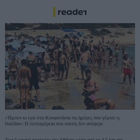
«Ήμουν κι εγώ στα Κουφονήσια τις ημέρες που γέμισε η
Ιταλίδα»: Η λεπτομέρεια που κανείς δεν ανέφερε
Ένα ζωντανό πορτρέτο της Αθήνας μέσα από τα 4,5 km της