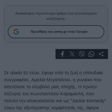
Celebrities
Συνεντεύξεις
Ανακαλύψτε περισσότερα άρθρα στα αποτελέσματα
Who
αναζήτησης.
True Stories
Ask the Guru
Προσθήκη του jenny.gr στην Google
Success Stories
Ζώδια
Living
Σε ηλικία 91 ετών, έφυγε από τη ζωή η σπουδαία
Deco
συγγραφέας, Αμαλία Μεγαπάνου, η γυναίκα που
Cooking
αποτέλεσε το σύμβολο μιας εποχής. Η πρώην
Green
σύζυγος του Κωνσταντίνου Καραμανλή, που
Αφιερώματα
πολλοί την αποκαλούσαν και ως "Jackie Kennedy"
λόγω της αξεπέραστης κομψότητάς της, άφησε