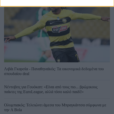
Λιβάι Γκαρσία - Παναθηναϊκός: Τα οικονομικά δεδομένα του
σπουδαίου deal
Νέντοβιτς για Γουόκαπ: «Είναι από τους πιο... βρώμικους
παίκτες της EuroLeague, αλλά τόσο καλό παιδί!»
Ολυμπιακός: Τελειώνει άμεσα του Μπραγκάντσα σύμφωνα με
την A Bola