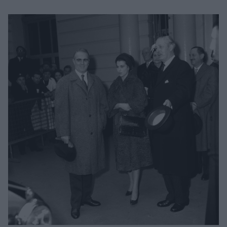
Μακιγιάζ
Beauty News
Well being
Ψυχολογία
Υγεία + Διατροφή
Σχέσεις & Σεξ
Fitness
Woman Power
Parenting
Working Girl
Real Women
Πρόσωπα