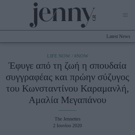
Life Now
What's New
Travel
Latest News
Culture
City Blogging
ABOUT US
ΔΙΑΦΗΜΙΣΤΕΙΤΕ
ΕΠΙΚΟΙΝΩΝΙΑ
LIFE NOW
#NOW
Έφυγε από τη ζωή η σπουδαία
Fashion
συγγραφέας και πρώην σύζυγος
Shopping
του Κωνσταντίνου Καραμανλή,
Styling Tips
Fashion News
Αμαλία Μεγαπάνου
Beauty - Ομορφιά
The Jennettes
Skincare
2 Ιουνίου 2020
Μαλλιά - Νύχια