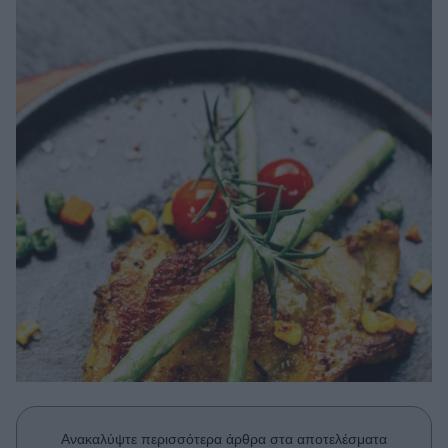
Μακιγιάζ
Beauty News
Well being
Ψυχολογία
Υγεία + Διατροφή
Σχέσεις & Σεξ
Fitness
Woman Power
Parenting
Working Girl
Real Women
Πρόσωπα
Ανακαλύψτε περισσότερα άρθρα στα αποτελέσματα