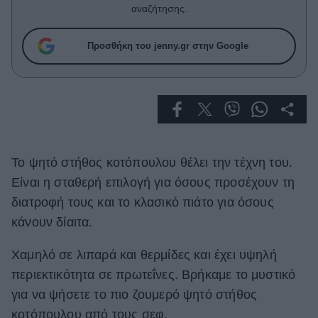
Celebrities
αναζήτησης.
Συνεντεύξεις
Who
Προσθήκη του jenny.gr στην Google
True Stories
Ask the Guru
Success Stories
Ζώδια
Το ψητό στήθος κοτόπουλου θέλει την τέχνη του.
Living
Είναι η σταθερή επιλογή για όσους προσέχουν τη
διατροφή τους και το κλασικό πιάτο για όσους
Deco
κάνουν δίαιτα.
Cooking
Green
Χαμηλό σε λιπαρά και θερμίδες και έχει υψηλή
περιεκτικότητα σε πρωτεΐνες. Βρήκαμε το μυστικό
Αφιερώματα
για να ψήσετε το πιο ζουμερό ψητό στήθος
κοτόπουλου από τους σεφ.