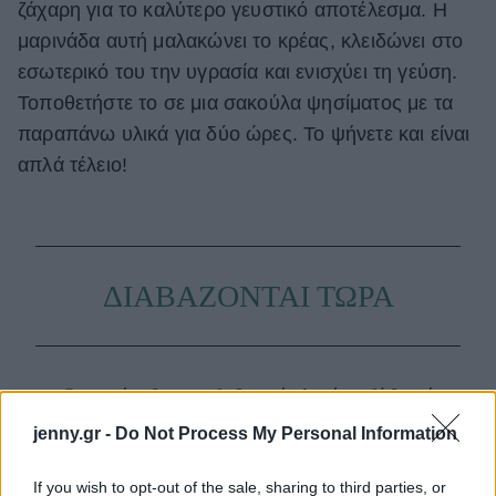
ζάχαρη για το καλύτερο γευστικό αποτέλεσμα. Η
μαρινάδα αυτή μαλακώνει το κρέας, κλειδώνει στο
εσωτερικό του την υγρασία και ενισχύει τη γεύση.
Τοποθετήστε το σε μια σακούλα ψησίματος με τα
παραπάνω υλικά για δύο ώρες. Το ψήνετε και είναι
απλά τέλειο!
ΔΙΑΒΑΖΟΝΤΑΙ ΤΩΡΑ
Οι μαμάκηδες του ζωδιακού: Αυτά τα ζώδια είναι
συνήθως κολλημένα στη μαμά τους
jenny.gr -
Do Not Process My Personal Information
Τα 6 σημεία του σπιτιού που δεν χρειάζεται να
If you wish to opt-out of the sale, sharing to third parties, or