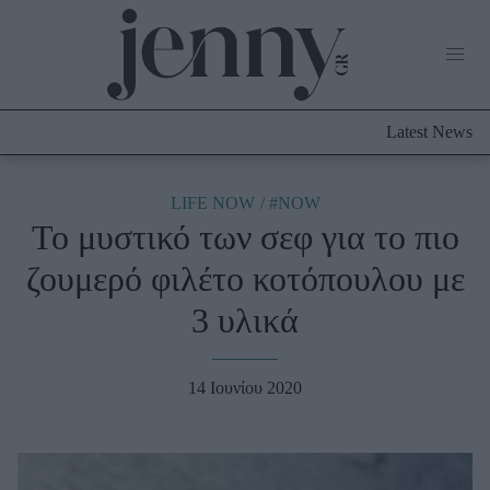
Life Now
What's New
Travel
Latest News
Culture
City Blogging
ABOUT US
ΔΙΑΦΗΜΙΣΤΕΙΤΕ
ΕΠΙΚΟΙΝΩΝΙΑ
LIFE NOW
#NOW
Το μυστικό των σεφ για το πιο
Fashion
ζουμερό φιλέτο κοτόπουλου με
Shopping
3 υλικά
Styling Tips
Fashion News
14 Ιουνίου 2020
Beauty - Ομορφιά
Skincare
Μαλλιά - Νύχια