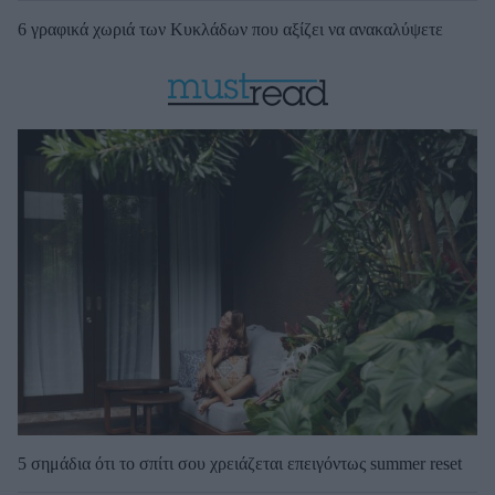
6 γραφικά χωριά των Κυκλάδων που αξίζει να ανακαλύψετε
5 σημάδια ότι το σπίτι σου χρειάζεται επειγόντως summer reset