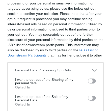
processing of your personal or sensitive information for
καθαρίζεις κάθε εβδομάδα
targeted advertising by us, please use the below opt-out
section to confirm your selection. Please note that after your
3-3-3 rule: Ο κανόνας που θα αλλάξει τον τρόπο
opt-out request is processed you may continue seeing
interest-based ads based on personal information utilized by
που ντύνεσαι
us or personal information disclosed to third parties prior to
your opt-out. You may separately opt-out of the further
disclosure of your personal information by third parties on the
IAB’s list of downstream participants. This information may
also be disclosed by us to third parties on the
IAB’s List of
TAGS
ΚΟΤΟΠΟΥΛΟ
ΤΡΙΚ
ΜΑΡΙΝΑΔΑ
Downstream Participants
that may further disclose it to other
third parties.
Please note that this website/app uses one or more Google
Personal Data Processing Opt Outs
services and may gather and store information including but
not limited to your visit or usage behaviour. You may click to
I want to opt-out of the Sharing of my
personal data.
grant or deny consent to Google and its third-party tags to
Opted In
use your data for below specified purposes in below Google
consent section.
I want to opt-out of the Sale of my
Personal Data.
Opted In