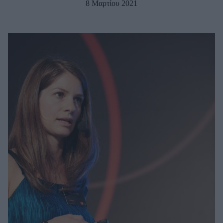
8 Μαρτίου 2021
Μακιγιάζ
Beauty News
Well being
Ψυχολογία
Υγεία + Διατροφή
Σχέσεις & Σεξ
Fitness
Woman Power
Parenting
Working Girl
Real Women
Πρόσωπα