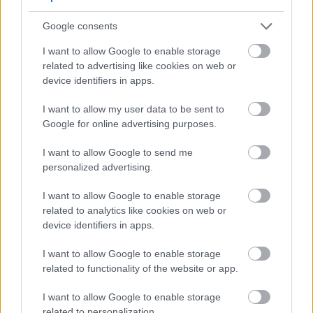
το μέλλον μας, αλλά δεν είναι το μόνο. Μακάρι να
Google consents
μπορούσαμε να δουλέψουμε παράλληλα και με το
I want to allow Google to enable storage
σώμα μας, με τα βιώματα, τα τραύματα, τη δύναμη
related to advertising like cookies on web or
και τα μπλοκαρίσματα που κουβαλάει ως γυναικείο
device identifiers in apps.
σώμα. Δεν μπορούμε πάντα να το κάνουμε -γιατί
I want to allow my user data to be sent to
είναι πιο επώδυνο, γιατί είναι δύσκολο να συμβεί
Google for online advertising purposes.
σε μεγάλη κλίμακα- οπότε ο λόγος είναι, νομίζω, το
πιο ισχυρό εργαλείο που έχουμε στα χέρια μας για
I want to allow Google to send me
personalized advertising.
να φέρουμε την αλλαγή.
I want to allow Google to enable storage
Έχεις καταφέρει να συνδυάσεις καριέρα και
related to analytics like cookies on web or
μητρότητα. Υπάρχει τελικά η τέλεια
device identifiers in apps.
ισορροπία;
I want to allow Google to enable storage
related to functionality of the website or app.
Φυσικά και όχι. Υπάρχει ροή, υπάρχει στιγμιαία
ισορροπία, υπάρχει ενσωμάτωση -αλλά τίποτα απ’
I want to allow Google to enable storage
όλα αυτά δεν είναι τέλειο, ούτε καν σταθερό. Κάθε
related to personalization.