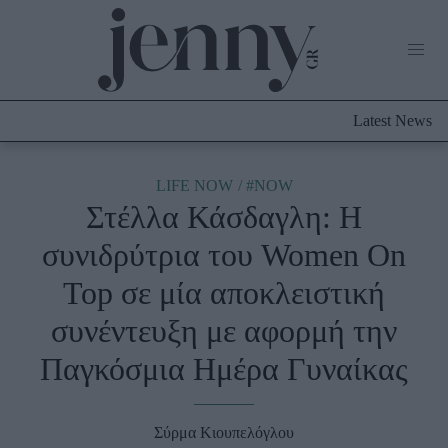
Life Now
What's New
Travel
Latest News
Culture
City Blogging
ABOUT US
ΔΙΑΦΗΜΙΣΤΕΙΤΕ
ΕΠΙΚΟΙΝΩΝΙΑ
LIFE NOW
#NOW
Στέλλα Κάσδαγλη: Η
Fashion
συνιδρύτρια του Women On
Shopping
Top σε μία αποκλειστική
Styling Tips
Fashion News
συνέντευξη με αφορμή την
Παγκόσμια Ημέρα Γυναίκας
Beauty - Ομορφιά
Skincare
Σύρμα Κιουπελόγλου
Μαλλιά - Νύχια