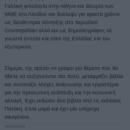
Γαλλική φιλολογία στην Αθήνα και Θεωρία των
ΒΟΞ
ΜΜΕ στο Λονδίνο και δούλεψε για αρκετά χρόνια
ως διευθύντρια σύνταξης στο περιοδικό
Cosmopolitan αλλά και ως δημοσιογράφος σε
Χωρίς Ταμπέλες
γνωστά έντυπα και sites της Ελλάδας και του
εξωτερικού.
Women's Forum
Σήμερα, της αρέσει να γράφει για θέματα που θα
Hautes Grecians
ήθελε να συζητιούνται πιο πολύ, μεταφράζει βιβλία
και συντονίζει λέσχες ανάγνωσης και εργαστήρια
για την προσωπική ανάπτυξη και την κοινωνική
Γάμος
αλλαγή. Έχει εκδώσει δύο βιβλία από τις εκδόσεις
Πατάκη. Είναι μαμά και έχει μία υπέροχη
οικογένεια.
Market News