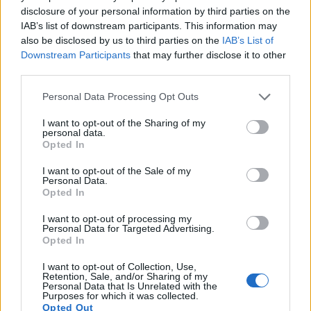
disclosure of your personal information by third parties on the
IAB’s list of downstream participants. This information may
also be disclosed by us to third parties on the
IAB’s List of
Downstream Participants
that may further disclose it to other
third parties.
Please note that this website/app uses one or more Google
Personal Data Processing Opt Outs
services and may gather and store information including but
not limited to your visit or usage behaviour. You may click to
I want to opt-out of the Sharing of my
personal data.
grant or deny consent to Google and its third-party tags to
Opted In
use your data for below specified purposes in below Google
consent section.
I want to opt-out of the Sale of my
Personal Data.
Opted In
I want to opt-out of processing my
Personal Data for Targeted Advertising.
Opted In
I want to opt-out of Collection, Use,
Retention, Sale, and/or Sharing of my
Είναι πολύ σημαντικό, γιατί μέσα από το λόγο
Personal Data that Is Unrelated with the
Purposes for which it was collected.
κατασκευάζουμε την πραγματικότητα, το παρόν και
Opted Out