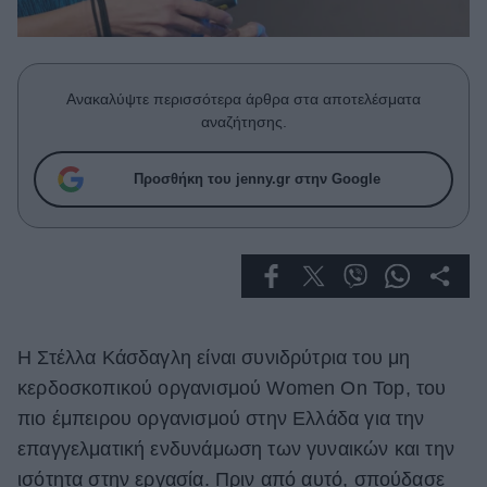
Celebrities
Συνεντεύξεις
Who
True Stories
Ανακαλύψτε περισσότερα άρθρα στα αποτελέσματα
Ask the Guru
αναζήτησης.
Success Stories
Προσθήκη του jenny.gr στην Google
Ζώδια
Living
Deco
Η Στέλλα Κάσδαγλη είναι συνιδρύτρια του μη
Cooking
Green
κερδοσκοπικού οργανισμού Women On Top, του
πιο έμπειρου οργανισμού στην Ελλάδα για την
Αφιερώματα
επαγγελματική ενδυνάμωση των γυναικών και την
ισότητα στην εργασία. Πριν από αυτό, σπούδασε