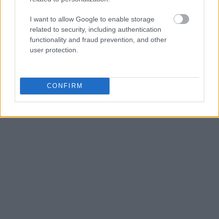
στιγμή, κάθε μέρα, κάθε βδομάδα είναι μια
I want to allow Google to enable storage
διαπραγμάτευση, εσωτερική και εξωτερική, απλώς
related to security, including authentication
όταν ξέρουμε ποιες είναι οι προτεραιότητές μας ανά
functionality and fraud prevention, and other
user protection.
πάσα στιγμή και ξέρουμε να ζητάμε και να
αξιοποιούμε τη βοήθεια των άλλων, η
διαπραγμάτευση γίνεται πιο βιώσιμη και λιγότερο
CONFIRM
τρομαχτική.